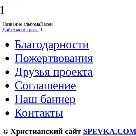
1
Название альбома
Песен
Дайте мені крила
1
Благодарности
Пожертвования
Друзья проекта
Соглашение
Наш баннер
Контакты
© Христианский сайт
SPEVKA.CO