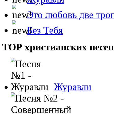
Это любовь две тро
Без Тебя
ТОР христианских песен
Журавли