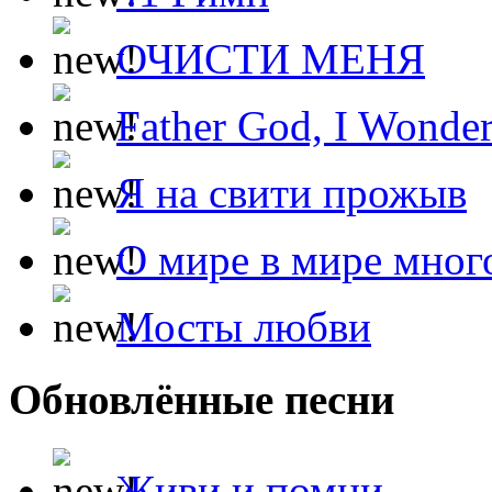
ОЧИСТИ МЕНЯ
Father God, I Wonde
Я на свити прожыв
О мире в мире мног
Мосты любви
Обновлённые песни
Живи и помни