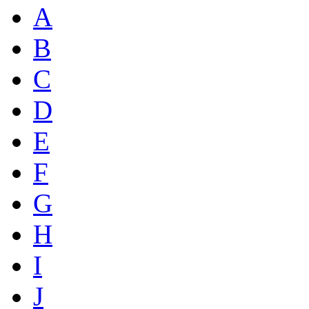
A
B
C
D
E
F
G
H
I
J