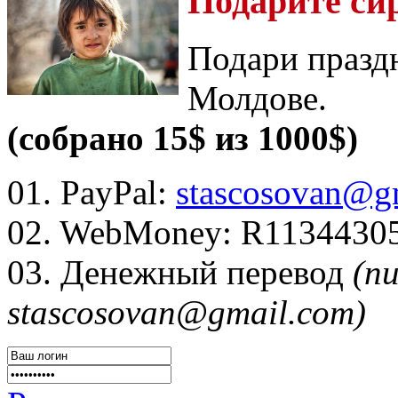
Подарите си
Подари празд
Молдове.
(собрано 15$ из 1000$)
01. PayPal:
stascosovan@g
02. WebMoney:
R1134430
03. Денежный перевод
(п
stascosovan@gmail.com)