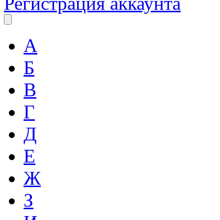
Регистрация аккаунта
А
Б
В
Г
Д
Е
Ж
З