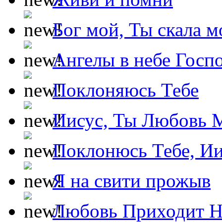
Бог мой, Ты скала м
Ангелы в небе Госпо
Поклоняюсь Тебе
Иисус, Ты Любовь 
Поклонюсь Тебе, Ии
Я на свити прожыв
Любовь Приходит Н