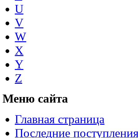
U
V
W
X
Y
Z
Меню сайта
Главная страница
Последние поступлени