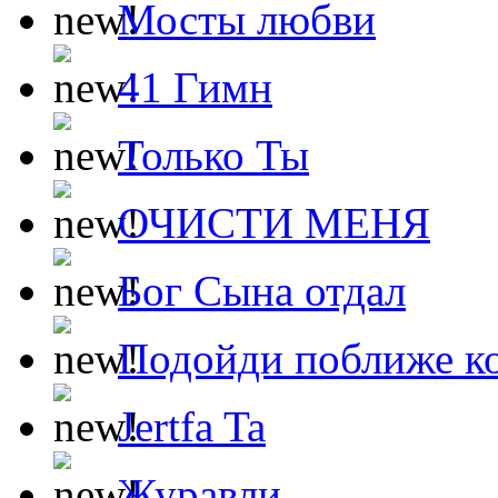
Мосты любви
41 Гимн
Только Ты
ОЧИСТИ МЕНЯ
Бог Сына отдал
Подойди поближе ко
Jertfa Ta
Журавли