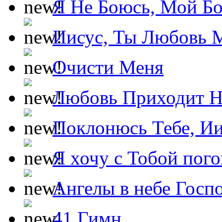
Я Не Боюсь, Мой Б
Иисус, Ты Любовь 
Очисти Меня
Любовь Приходит Н
Поклонюсь Тебе, Ии
Я хочу с Тобой пог
Ангелы в небе Госпо
41 Гимн