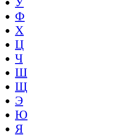
У
Ф
Х
Ц
Ч
Ш
Щ
Э
Ю
Я