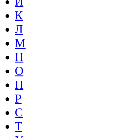
И
К
Л
М
Н
О
П
Р
С
Т