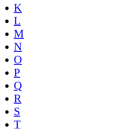
K
L
M
N
O
P
Q
R
S
T