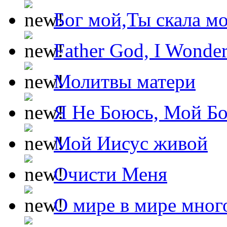
Бог мой,Ты скала м
Father God, I Wonde
Молитвы матери
Я Не Боюсь, Мой Б
Мой Иисус живой
Очисти Меня
О мире в мире мног