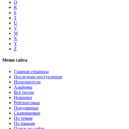
Q
R
S
T
U
V
W
X
Y
Z
Меню сайта
Главная страница
Последние поступления
Исполнители
Альбомы
Все песни
Новинки
Рейтинговые
Популярные
Скачиваемые
По темам
По языкам
Поиск по сайту