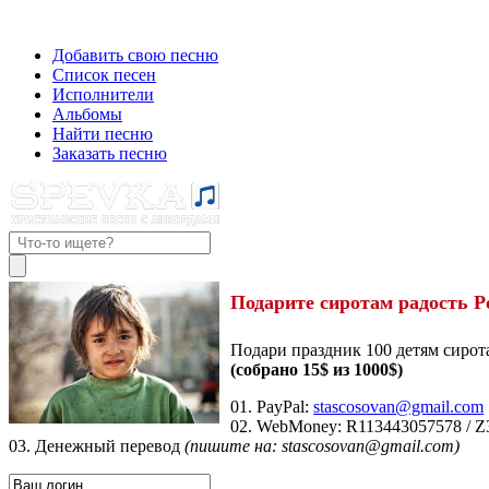
Добавить свою песню
Список песен
Исполнители
Альбомы
Найти песню
Заказать песню
Подарите сиротам радость Р
Подари праздник 100 детям сирот
(собрано 15$ из 1000$)
01. PayPal:
stascosovan@gmail.com
02. WebMoney:
R113443057578
/
Z
03. Денежный перевод
(пишите на: stascosovan@gmail.com)