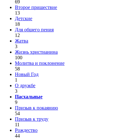
69
Второе пришествие
13
Детские
18
Для общего пения
12
Жатва
3
Жизнь христианина
100
Молитва и поклонение
58
Новый Год
1
О дружбе
3
Пасхальные
9
Призыв к покаянию
54
Призыв к труду
11
Рождество
44