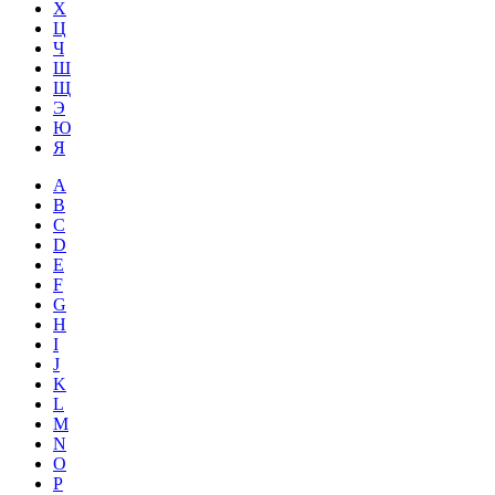
Х
Ц
Ч
Ш
Щ
Э
Ю
Я
A
B
C
D
E
F
G
H
I
J
K
L
M
N
O
P