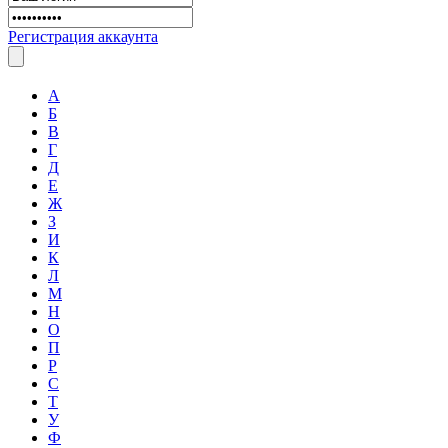
Регистрация аккаунта
А
Б
В
Г
Д
Е
Ж
З
И
К
Л
М
Н
О
П
Р
С
Т
У
Ф