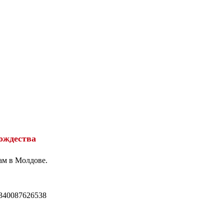
ождества
ам в Молдове.
340087626538