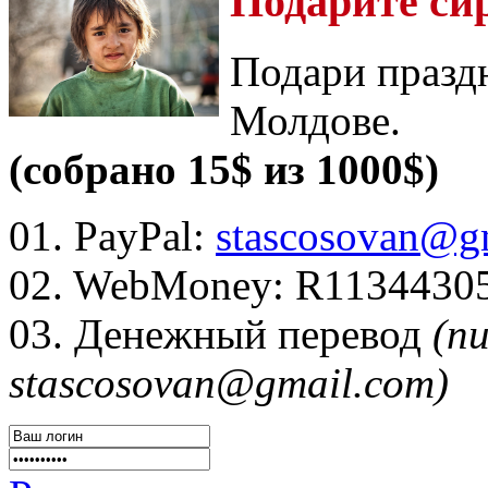
Подарите си
Подари празд
Молдове.
(собрано 15$ из 1000$)
01. PayPal:
stascosovan@g
02. WebMoney:
R1134430
03. Денежный перевод
(п
stascosovan@gmail.com)