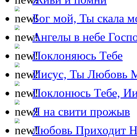
Бог мой, Ты скала м
Ангелы в небе Госпо
Поклоняюсь Тебе
Иисус, Ты Любовь 
Поклонюсь Тебе, Ии
Я на свити прожыв
Любовь Приходит Н