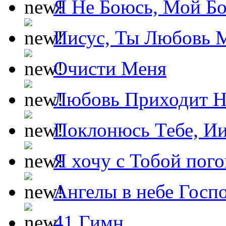
Я Не Боюсь, Мой Б
Иисус, Ты Любовь 
Очисти Меня
Любовь Приходит Н
Поклонюсь Тебе, Ии
Я хочу с Тобой пог
Ангелы в небе Госпо
41 Гимн