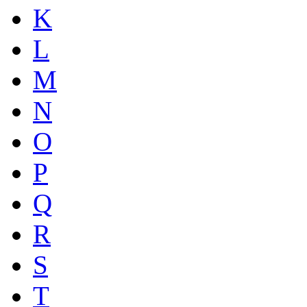
K
L
M
N
O
P
Q
R
S
T