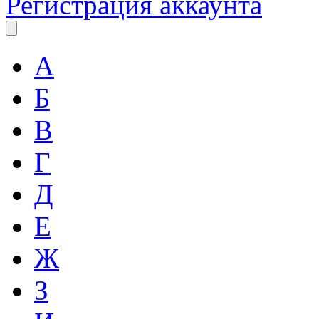
Регистрация аккаунта
А
Б
В
Г
Д
Е
Ж
З