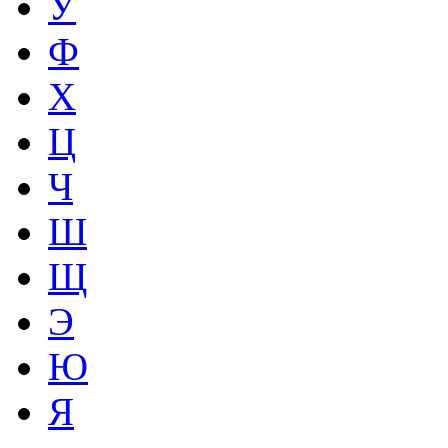
У
Ф
Х
Ц
Ч
Ш
Щ
Э
Ю
Я