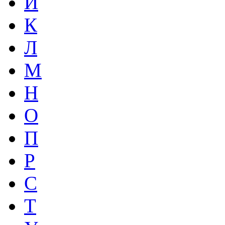
И
К
Л
М
Н
О
П
Р
С
Т