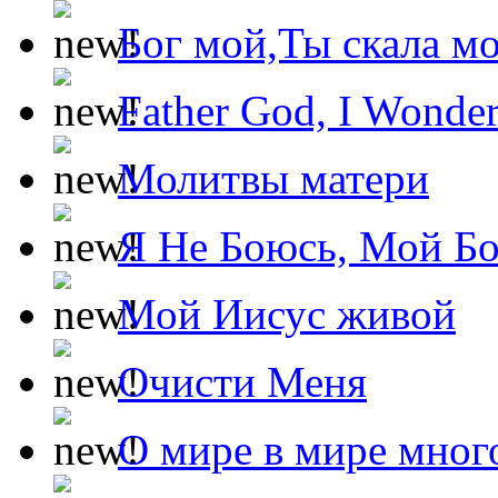
Бог мой,Ты скала м
Father God, I Wonde
Молитвы матери
Я Не Боюсь, Мой Б
Мой Иисус живой
Очисти Меня
О мире в мире мног