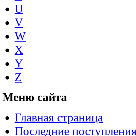
U
V
W
X
Y
Z
Меню сайта
Главная страница
Последние поступлени