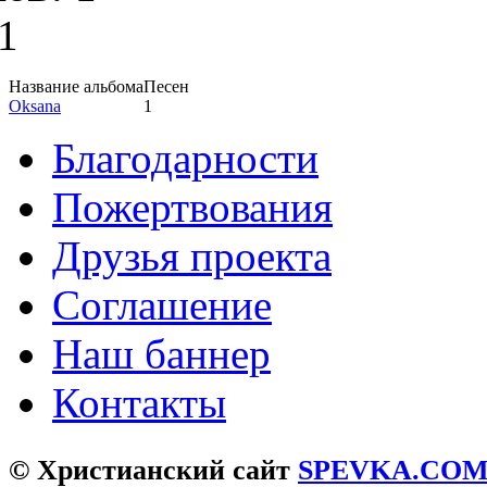
1
Название альбома
Песен
Oksana
1
Благодарности
Пожертвования
Друзья проекта
Соглашение
Наш баннер
Контакты
© Христианский сайт
SPEVKA.CO