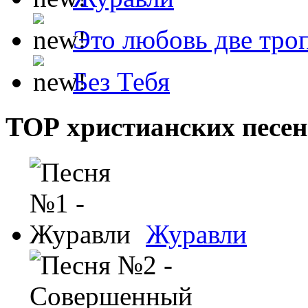
Это любовь две тро
Без Тебя
ТОР христианских песен
Журавли