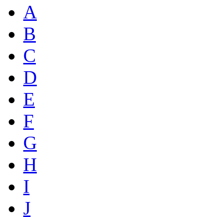
A
B
C
D
E
F
G
H
I
J