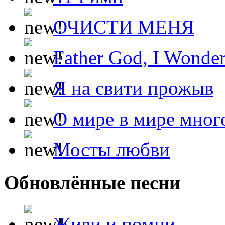
ОЧИСТИ МЕНЯ
Father God, I Wonde
Я на свити прожыв
О мире в мире мног
Мосты любви
Обновлённые песни
Живи и помни