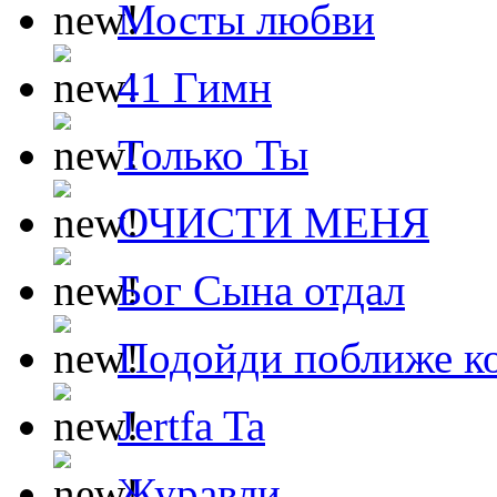
Мосты любви
41 Гимн
Только Ты
ОЧИСТИ МЕНЯ
Бог Сына отдал
Подойди поближе ко
Jertfa Ta
Журавли