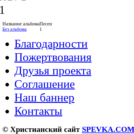
1
Название альбома
Песен
Без альбома
1
Благодарности
Пожертвования
Друзья проекта
Соглашение
Наш баннер
Контакты
© Христианский сайт
SPEVKA.CO