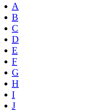
A
B
C
D
E
F
G
H
I
J