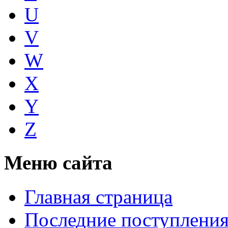
U
V
W
X
Y
Z
Меню сайта
Главная страница
Последние поступлени