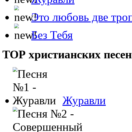
Это любовь две тро
Без Тебя
ТОР христианских песен
Журавли