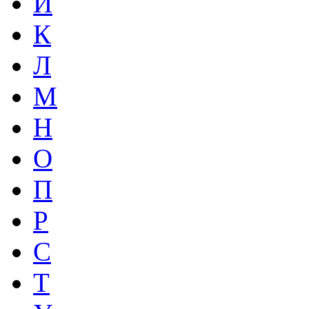
И
К
Л
М
Н
О
П
Р
С
Т