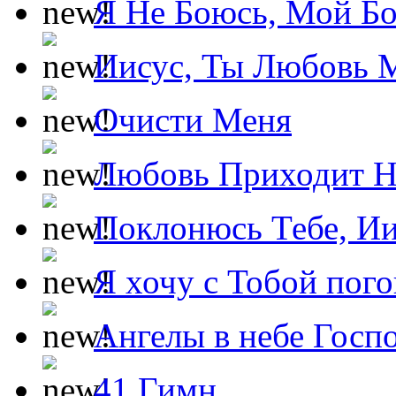
Я Не Боюсь, Мой Б
Иисус, Ты Любовь 
Очисти Меня
Любовь Приходит Н
Поклонюсь Тебе, Ии
Я хочу с Тобой пог
Ангелы в небе Госпо
41 Гимн