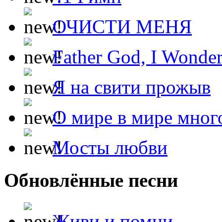
ОЧИСТИ МЕНЯ
Father God, I Wonde
Я на свити прожыв
О мире в мире мног
Мосты любви
Обновлённые песни
Живи и помни