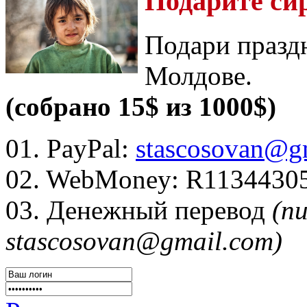
Подарите си
Подари празд
Молдове.
(собрано 15$ из 1000$)
01. PayPal:
stascosovan@g
02. WebMoney:
R1134430
03. Денежный перевод
(п
stascosovan@gmail.com)