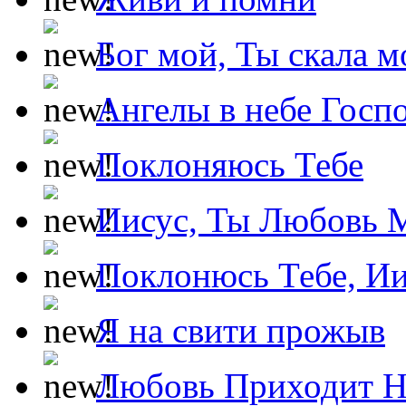
Бог мой, Ты скала м
Ангелы в небе Госпо
Поклоняюсь Тебе
Иисус, Ты Любовь 
Поклонюсь Тебе, Ии
Я на свити прожыв
Любовь Приходит Н