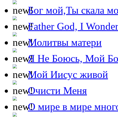
Бог мой,Ты скала м
Father God, I Wonde
Молитвы матери
Я Не Боюсь, Мой Б
Мой Иисус живой
Очисти Меня
О мире в мире мног