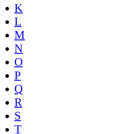
K
L
M
N
O
P
Q
R
S
T