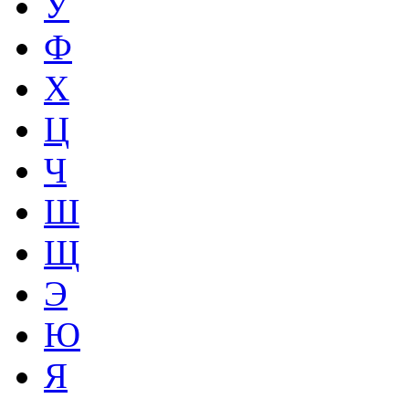
У
Ф
Х
Ц
Ч
Ш
Щ
Э
Ю
Я