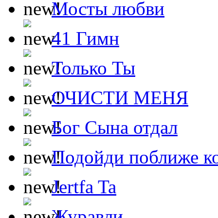
Мосты любви
41 Гимн
Только Ты
ОЧИСТИ МЕНЯ
Бог Сына отдал
Подойди поближе ко
Jertfa Ta
Журавли