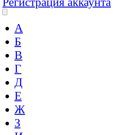
Регистрация аккаунта
А
Б
В
Г
Д
Е
Ж
З