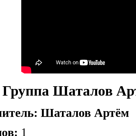
Группа Шаталов Ар
итель: Шаталов Артём
ов:
1