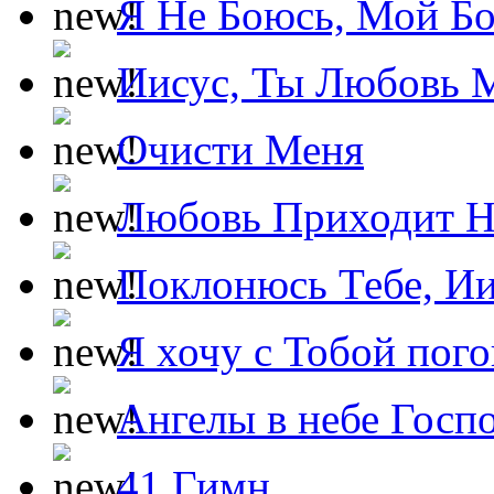
Я Не Боюсь, Мой Б
Иисус, Ты Любовь 
Очисти Меня
Любовь Приходит Н
Поклонюсь Тебе, Ии
Я хочу с Тобой пог
Ангелы в небе Госпо
41 Гимн