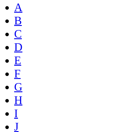
A
B
C
D
E
F
G
H
I
J