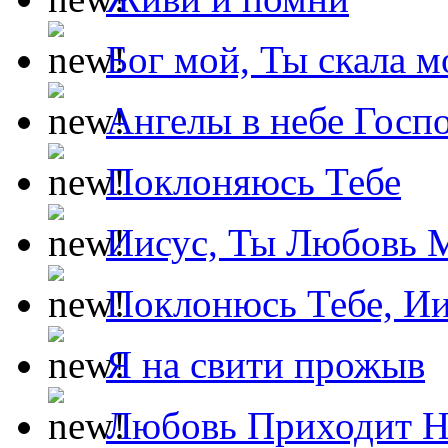
Бог мой, Ты скала м
Ангелы в небе Госпо
Поклоняюсь Тебе
Иисус, Ты Любовь 
Поклонюсь Тебе, Ии
Я на свити прожыв
Любовь Приходит Н