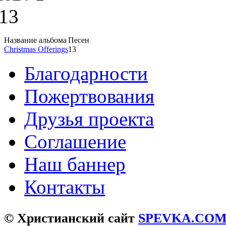
13
Название альбома
Песен
Christmas Offerings
13
Благодарности
Пожертвования
Друзья проекта
Соглашение
Наш баннер
Контакты
© Христианский сайт
SPEVKA.CO