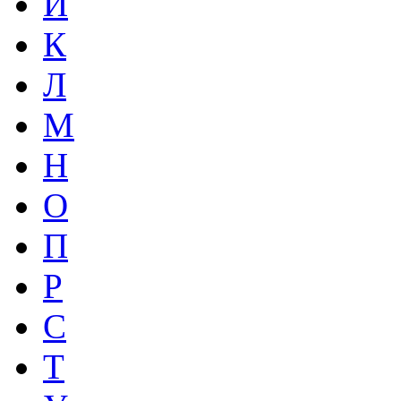
И
К
Л
М
Н
О
П
Р
С
Т