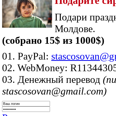
Подарите си
Подари празд
Молдове.
(собрано 15$ из 1000$)
01. PayPal:
stascosovan@g
02. WebMoney:
R1134430
03. Денежный перевод
(п
stascosovan@gmail.com)