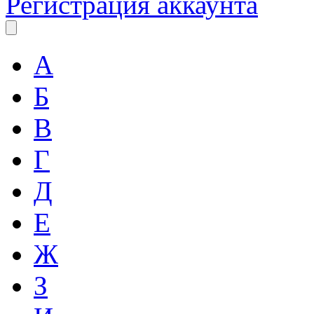
Регистрация аккаунта
А
Б
В
Г
Д
Е
Ж
З