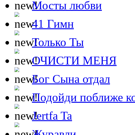
Мосты любви
41 Гимн
Только Ты
ОЧИСТИ МЕНЯ
Бог Сына отдал
Подойди поближе ко
Jertfa Ta
Журавли