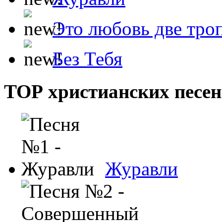
Это любовь две тро
Без Тебя
ТОР христианских песен
Журавли