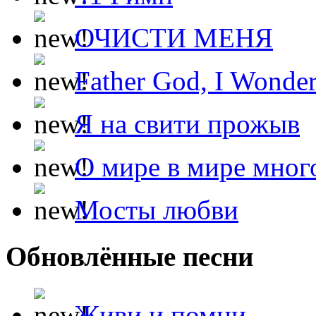
ОЧИСТИ МЕНЯ
Father God, I Wonde
Я на свити прожыв
О мире в мире мног
Мосты любви
Обновлённые песни
Живи и помни