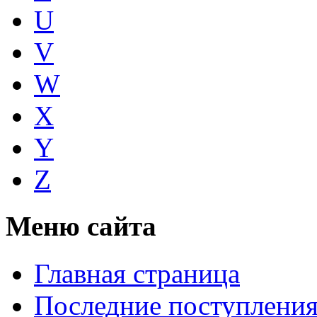
U
V
W
X
Y
Z
Меню сайта
Главная страница
Последние поступлени