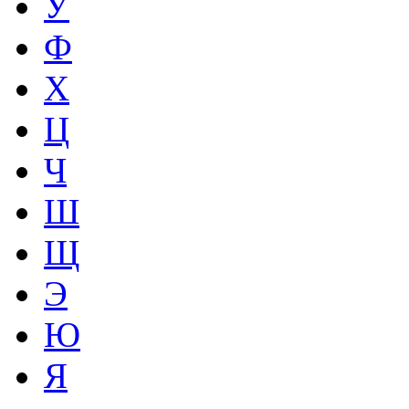
У
Ф
Х
Ц
Ч
Ш
Щ
Э
Ю
Я