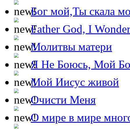
Бог мой,Ты скала м
Father God, I Wonde
Молитвы матери
Я Не Боюсь, Мой Б
Мой Иисус живой
Очисти Меня
О мире в мире мног