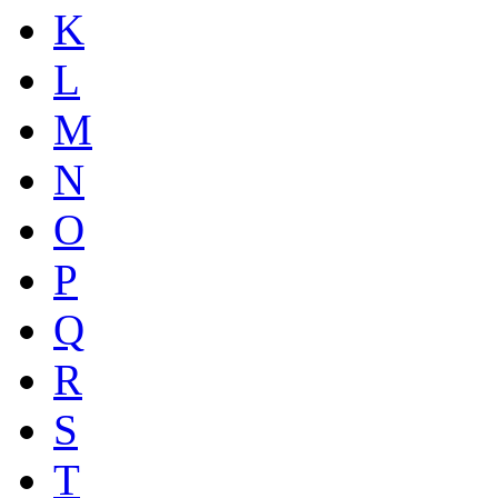
K
L
M
N
O
P
Q
R
S
T