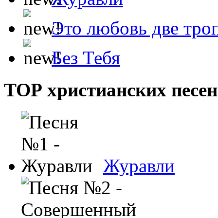
Это любовь две тро
Без Тебя
ТОР христианских песен
Журавли