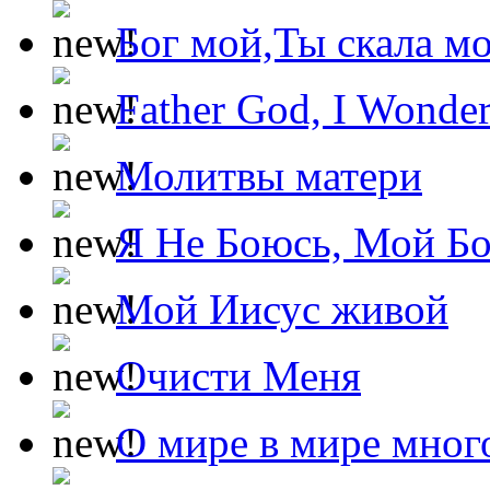
Бог мой,Ты скала м
Father God, I Wonde
Молитвы матери
Я Не Боюсь, Мой Б
Мой Иисус живой
Очисти Меня
О мире в мире мног