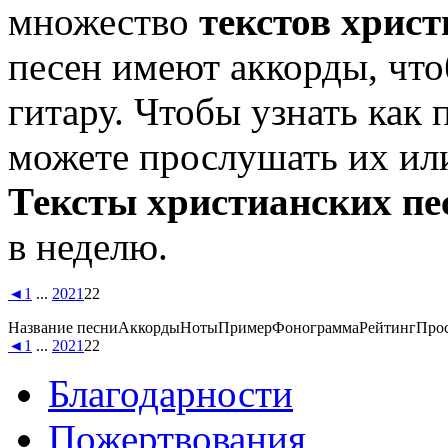
множество
текстов христ
песен имеют аккорды, чт
гитару. Чтобы узнать как 
можете прослушать их или
Тексты христианских пе
в неделю.
◄
1
...
20
21
22
Название песни
Аккорды
Ноты
Пример
Фонограмма
Рейтинг
Про
◄
1
...
20
21
22
Благодарности
Пожертвования