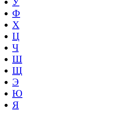
У
Ф
Х
Ц
Ч
Ш
Щ
Э
Ю
Я