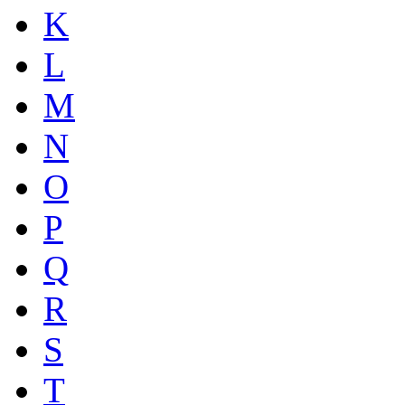
K
L
M
N
O
P
Q
R
S
T