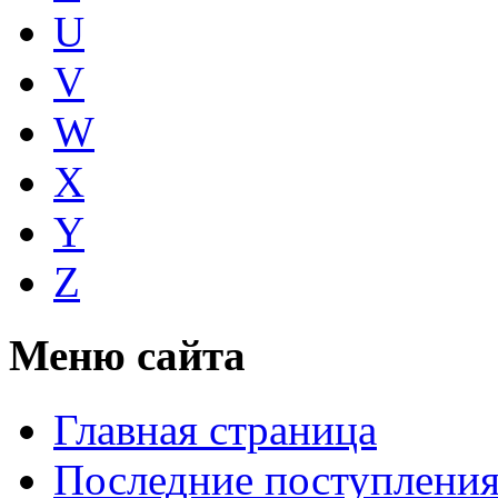
U
V
W
X
Y
Z
Меню сайта
Главная страница
Последние поступлени