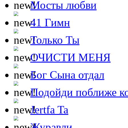
Мосты любви
41 Гимн
Только Ты
ОЧИСТИ МЕНЯ
Бог Сына отдал
Подойди поближе ко
Jertfa Ta
Журавли