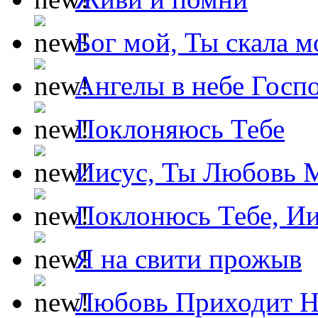
Бог мой, Ты скала м
Ангелы в небе Госпо
Поклоняюсь Тебе
Иисус, Ты Любовь 
Поклонюсь Тебе, Ии
Я на свити прожыв
Любовь Приходит Н