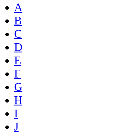
A
B
C
D
E
F
G
H
I
J