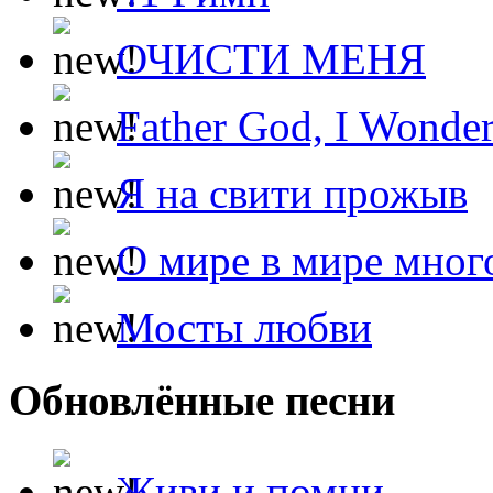
ОЧИСТИ МЕНЯ
Father God, I Wonde
Я на свити прожыв
О мире в мире мног
Мосты любви
Обновлённые песни
Живи и помни