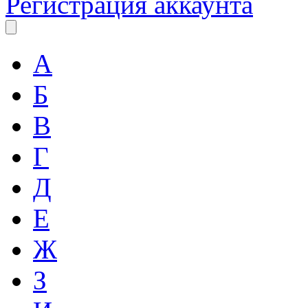
Регистрация аккаунта
А
Б
В
Г
Д
Е
Ж
З