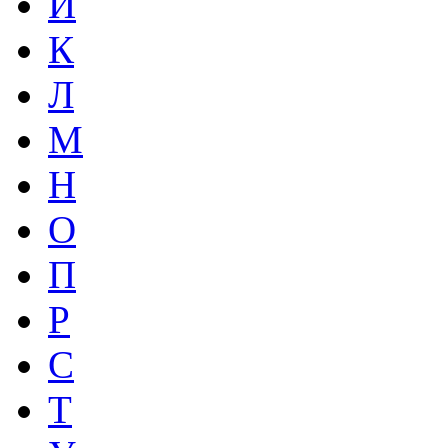
И
К
Л
М
Н
О
П
Р
С
Т