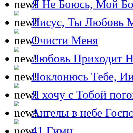
Я Не Боюсь, Мой Б
Иисус, Ты Любовь 
Очисти Меня
Любовь Приходит Н
Поклонюсь Тебе, Ии
Я хочу с Тобой пог
Ангелы в небе Госпо
41 Гимн