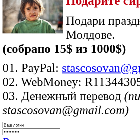
Подарите си
Подари празд
Молдове.
(собрано 15$ из 1000$)
01. PayPal:
stascosovan@g
02. WebMoney:
R1134430
03. Денежный перевод
(п
stascosovan@gmail.com)