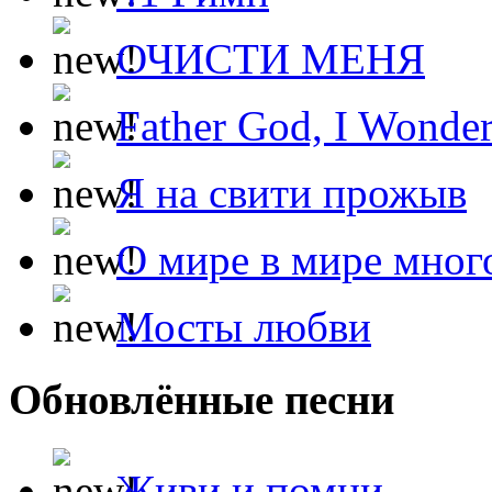
ОЧИСТИ МЕНЯ
Father God, I Wonde
Я на свити прожыв
О мире в мире мног
Мосты любви
Обновлённые песни
Живи и помни