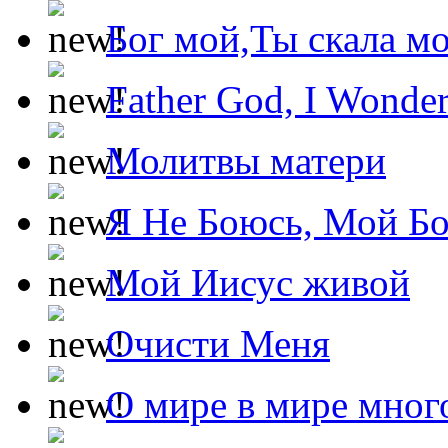
Бог мой,Ты скала м
Father God, I Wonde
Молитвы матери
Я Не Боюсь, Мой Б
Мой Иисус живой
Очисти Меня
О мире в мире мног