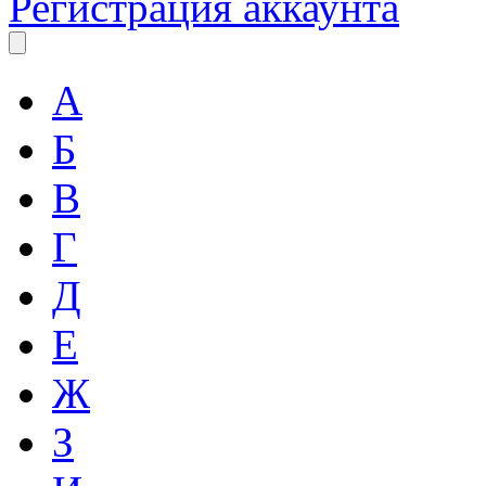
Регистрация аккаунта
А
Б
В
Г
Д
Е
Ж
З