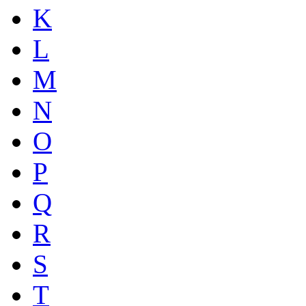
K
L
M
N
O
P
Q
R
S
T