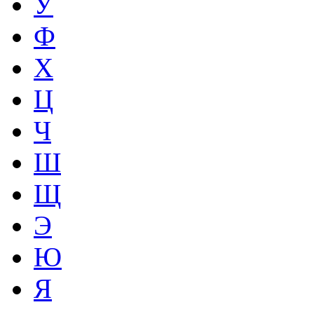
У
Ф
Х
Ц
Ч
Ш
Щ
Э
Ю
Я