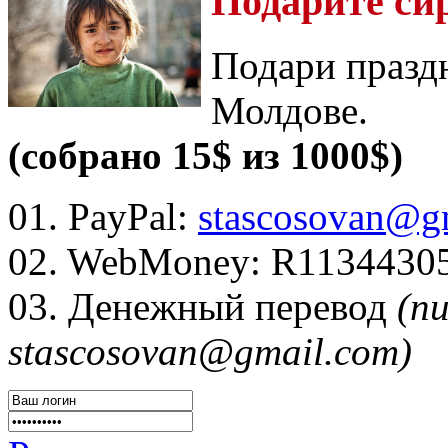
Подарите си
Подари празд
Молдове.
(собрано 15$ из 1000$)
01. PayPal:
stascosovan@g
02. WebMoney:
R1134430
03. Денежный перевод
(п
stascosovan@gmail.com)