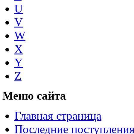
U
V
W
X
Y
Z
Меню сайта
Главная страница
Последние поступлени