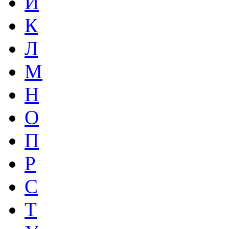
И
К
Л
М
Н
О
П
Р
С
Т