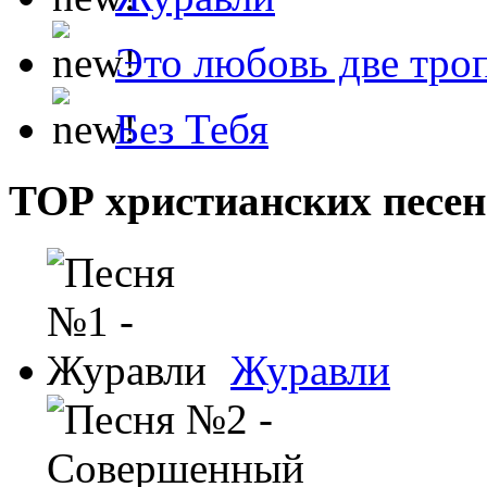
Это любовь две тро
Без Тебя
ТОР христианских песен
Журавли