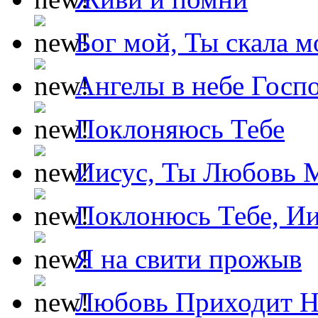
Бог мой, Ты скала м
Ангелы в небе Госпо
Поклоняюсь Тебе
Иисус, Ты Любовь 
Поклонюсь Тебе, Ии
Я на свити прожыв
Любовь Приходит Н