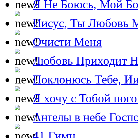
Я Не Боюсь, Мой Б
Иисус, Ты Любовь 
Очисти Меня
Любовь Приходит Н
Поклонюсь Тебе, Ии
Я хочу с Тобой пог
Ангелы в небе Госпо
41 Гимн