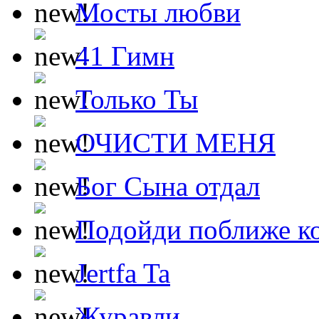
Мосты любви
41 Гимн
Только Ты
ОЧИСТИ МЕНЯ
Бог Сына отдал
Подойди поближе ко
Jertfa Ta
Журавли