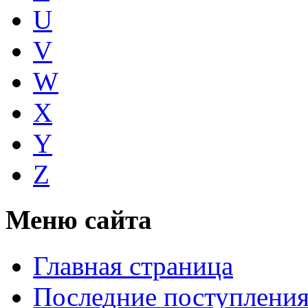
U
V
W
X
Y
Z
Меню сайта
Главная страница
Последние поступлени