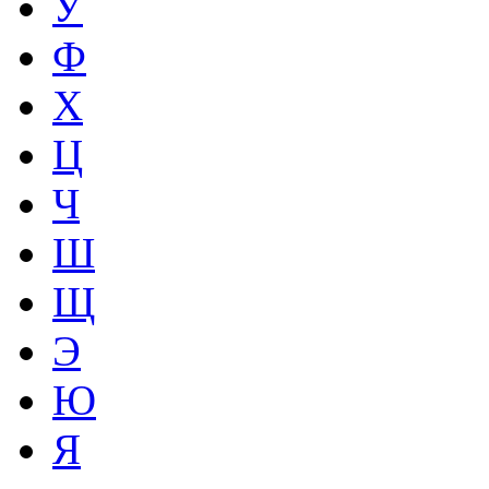
У
Ф
Х
Ц
Ч
Ш
Щ
Э
Ю
Я