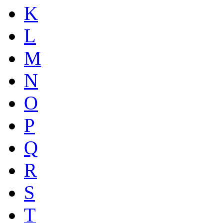
K
L
M
N
O
P
Q
R
S
T