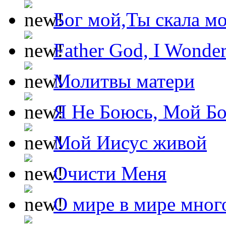
Бог мой,Ты скала м
Father God, I Wonde
Молитвы матери
Я Не Боюсь, Мой Б
Мой Иисус живой
Очисти Меня
О мире в мире мног