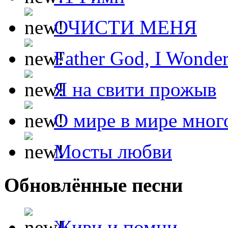
ОЧИСТИ МЕНЯ
Father God, I Wonde
Я на свити прожыв
О мире в мире мног
Мосты любви
Обновлённые песни
Живи и помни