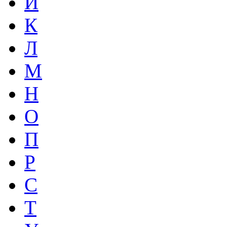
И
К
Л
М
Н
О
П
Р
С
Т