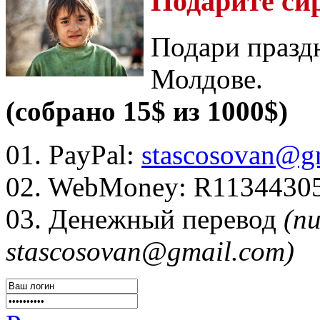
Подарите си
Подари празд
Молдове.
(собрано 15$ из 1000$)
01. PayPal:
stascosovan@g
02. WebMoney:
R1134430
03. Денежный перевод
(п
stascosovan@gmail.com)