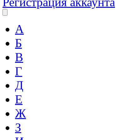
Регистрация аккаунта
А
Б
В
Г
Д
Е
Ж
З