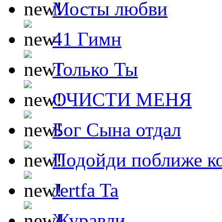
Мосты любви
41 Гимн
Только Ты
ОЧИСТИ МЕНЯ
Бог Сына отдал
Подойди поближе ко
Jertfa Ta
Журавли