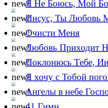
Я Не Боюсь, Мой Б
Иисус, Ты Любовь 
Очисти Меня
Любовь Приходит Н
Поклонюсь Тебе, Ии
Я хочу с Тобой пог
Ангелы в небе Госпо
41 Гимн