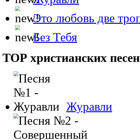
Это любовь две тро
Без Тебя
ТОР христианских песен
Журавли