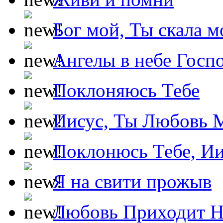
Бог мой, Ты скала м
Ангелы в небе Госпо
Поклоняюсь Тебе
Иисус, Ты Любовь 
Поклонюсь Тебе, Ии
Я на свити прожыв
Любовь Приходит Н