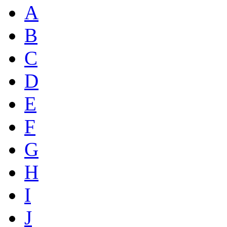
A
B
C
D
E
F
G
H
I
J