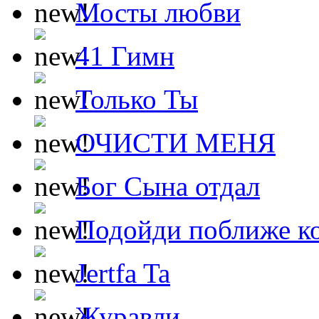
Мосты любви
41 Гимн
Только Ты
ОЧИСТИ МЕНЯ
Бог Сына отдал
Подойди поближе ко
Jertfa Ta
Журавли