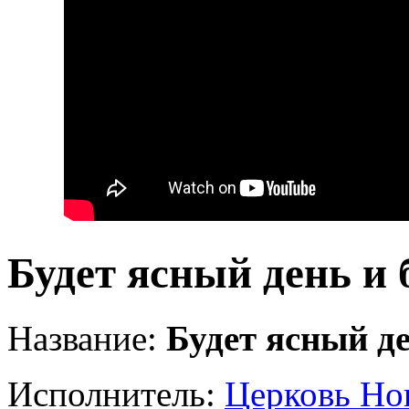
Будет ясный день и
Название:
Будет ясный д
Исполнитель:
Церковь Нов