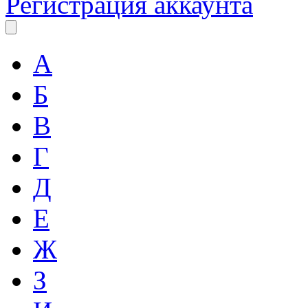
Регистрация аккаунта
А
Б
В
Г
Д
Е
Ж
З