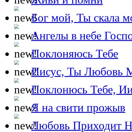
Бог мой, Ты скала м
Ангелы в небе Госпо
Поклоняюсь Тебе
Иисус, Ты Любовь 
Поклонюсь Тебе, Ии
Я на свити прожыв
Любовь Приходит Н