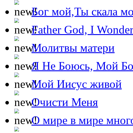
Бог мой,Ты скала м
Father God, I Wonde
Молитвы матери
Я Не Боюсь, Мой Б
Мой Иисус живой
Очисти Меня
О мире в мире мног