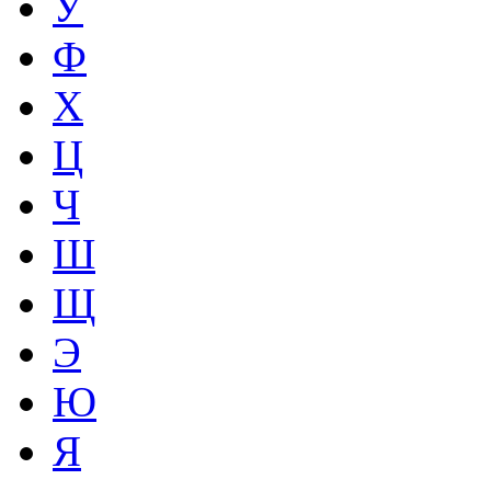
У
Ф
Х
Ц
Ч
Ш
Щ
Э
Ю
Я