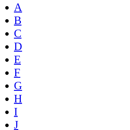
A
B
C
D
E
F
G
H
I
J