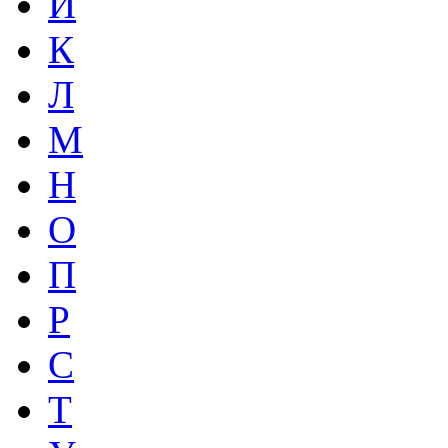
И
К
Л
М
Н
О
П
Р
С
Т