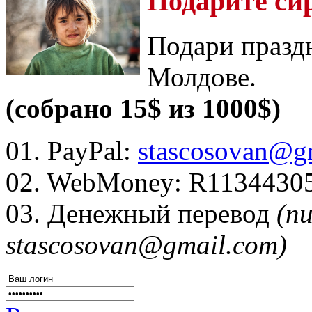
Подарите си
Подари празд
Молдове.
(собрано 15$ из 1000$)
01. PayPal:
stascosovan@g
02. WebMoney:
R1134430
03. Денежный перевод
(п
stascosovan@gmail.com)