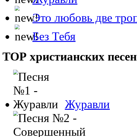
Это любовь две тро
Без Тебя
ТОР христианских песен
Журавли