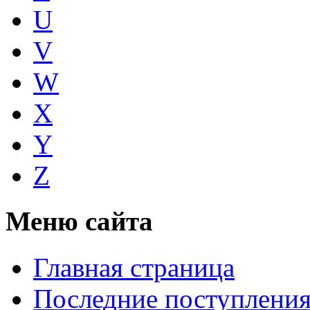
U
V
W
X
Y
Z
Меню сайта
Главная страница
Последние поступлени