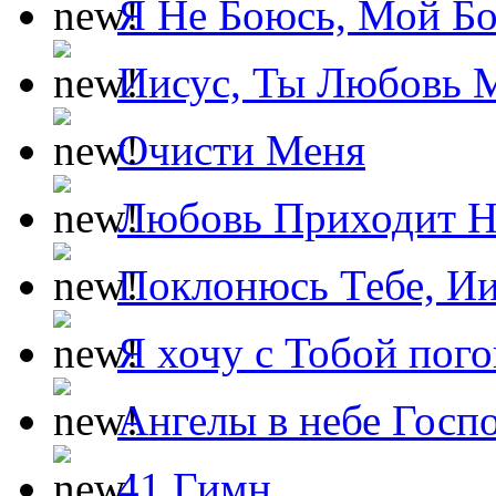
Я Не Боюсь, Мой Б
Иисус, Ты Любовь 
Очисти Меня
Любовь Приходит Н
Поклонюсь Тебе, Ии
Я хочу с Тобой пог
Ангелы в небе Госпо
41 Гимн