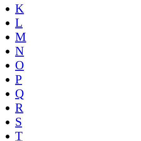
K
L
M
N
O
P
Q
R
S
T