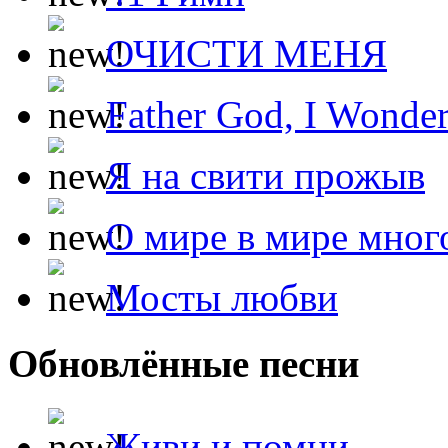
ОЧИСТИ МЕНЯ
Father God, I Wonde
Я на свити прожыв
О мире в мире мног
Мосты любви
Обновлённые песни
Живи и помни