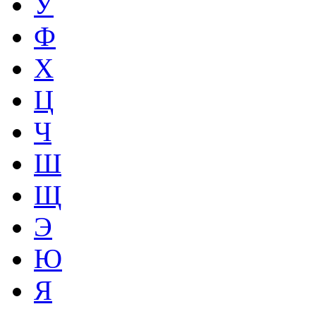
У
Ф
Х
Ц
Ч
Ш
Щ
Э
Ю
Я