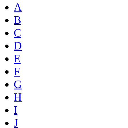
A
B
C
D
E
F
G
H
I
J