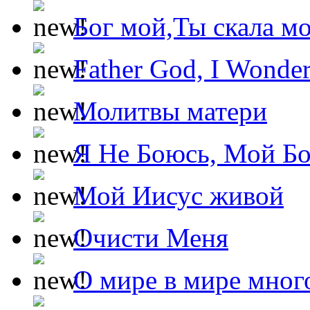
Бог мой,Ты скала м
Father God, I Wonde
Молитвы матери
Я Не Боюсь, Мой Б
Мой Иисус живой
Очисти Меня
О мире в мире мног