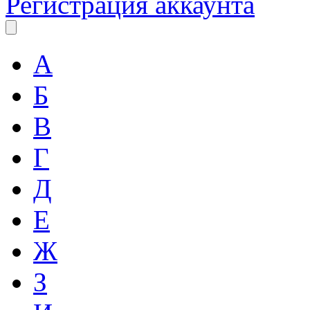
Регистрация аккаунта
А
Б
В
Г
Д
Е
Ж
З