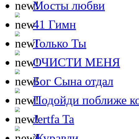
Мосты любви
41 Гимн
Только Ты
ОЧИСТИ МЕНЯ
Бог Сына отдал
Подойди поближе ко
Jertfa Ta
Журавли