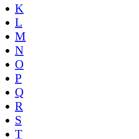
K
L
M
N
O
P
Q
R
S
T