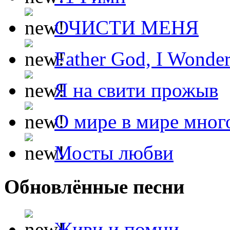
ОЧИСТИ МЕНЯ
Father God, I Wonde
Я на свити прожыв
О мире в мире мног
Мосты любви
Обновлённые песни
Живи и помни