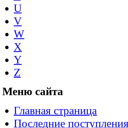
U
V
W
X
Y
Z
Меню сайта
Главная страница
Последние поступлени