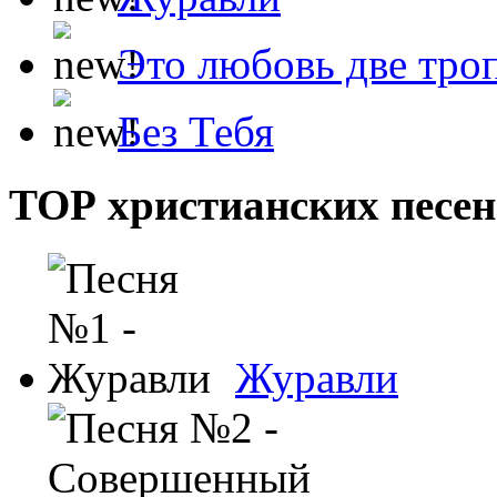
Это любовь две тро
Без Тебя
ТОР христианских песен
Журавли