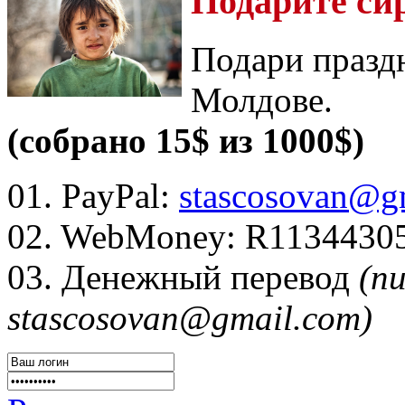
Подарите си
Подари празд
Молдове.
(собрано 15$ из 1000$)
01. PayPal:
stascosovan@g
02. WebMoney:
R1134430
03. Денежный перевод
(п
stascosovan@gmail.com)