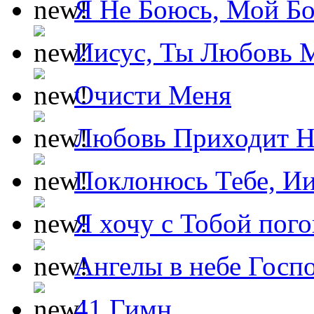
Я Не Боюсь, Мой Б
Иисус, Ты Любовь 
Очисти Меня
Любовь Приходит Н
Поклонюсь Тебе, Ии
Я хочу с Тобой пог
Ангелы в небе Госпо
41 Гимн