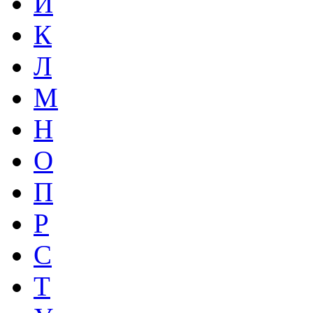
И
К
Л
М
Н
О
П
Р
С
Т