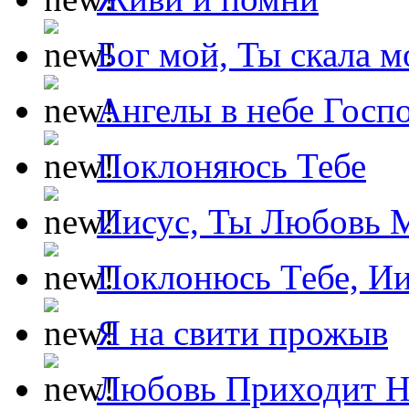
Бог мой, Ты скала м
Ангелы в небе Госпо
Поклоняюсь Тебе
Иисус, Ты Любовь 
Поклонюсь Тебе, Ии
Я на свити прожыв
Любовь Приходит Н