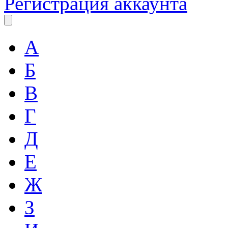
Регистрация аккаунта
А
Б
В
Г
Д
Е
Ж
З