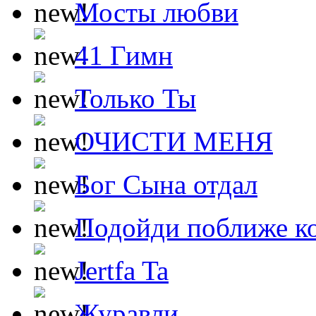
Мосты любви
41 Гимн
Только Ты
ОЧИСТИ МЕНЯ
Бог Сына отдал
Подойди поближе ко
Jertfa Ta
Журавли