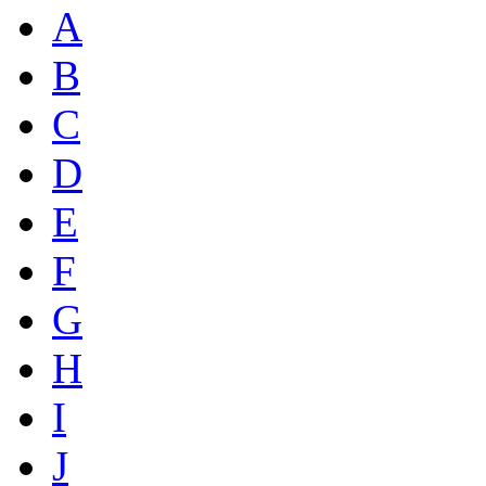
A
B
C
D
E
F
G
H
I
J