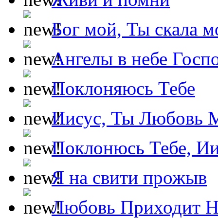
Бог мой, Ты скала м
Ангелы в небе Госпо
Поклоняюсь Тебе
Иисус, Ты Любовь 
Поклонюсь Тебе, Ии
Я на свити прожыв
Любовь Приходит Н