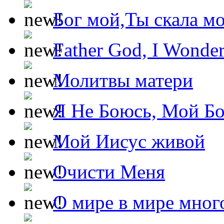
Бог мой,Ты скала м
Father God, I Wonde
Молитвы матери
Я Не Боюсь, Мой Б
Мой Иисус живой
Очисти Меня
О мире в мире мног