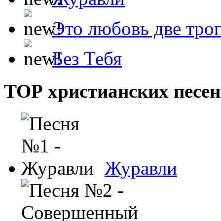
Это любовь две тро
Без Тебя
ТОР христианских песен
Журавли