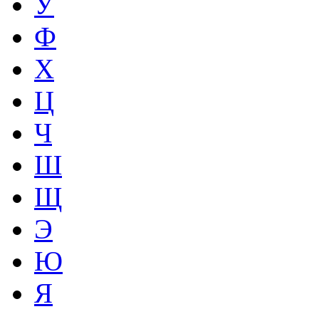
У
Ф
Х
Ц
Ч
Ш
Щ
Э
Ю
Я