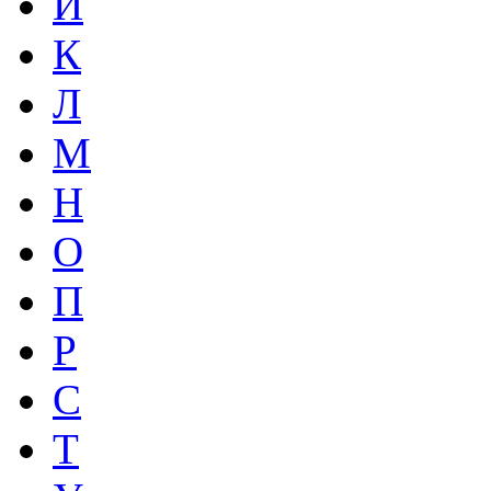
И
К
Л
М
Н
О
П
Р
С
Т