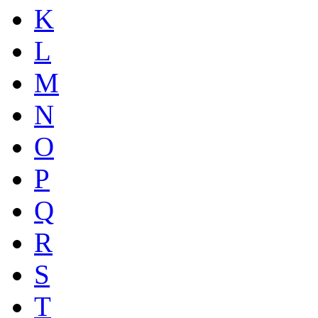
K
L
M
N
O
P
Q
R
S
T