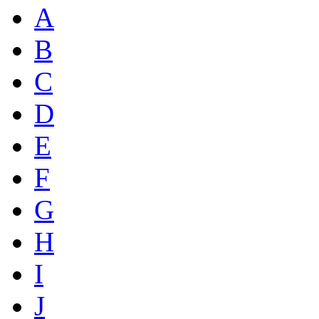
A
B
C
D
E
F
G
H
I
J