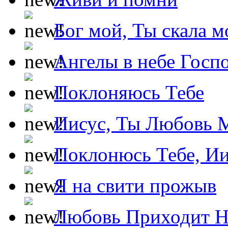
Бог мой, Ты скала м
Ангелы в небе Госпо
Поклоняюсь Тебе
Иисус, Ты Любовь 
Поклонюсь Тебе, Ии
Я на свити прожыв
Любовь Приходит Н