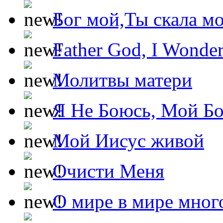
Бог мой,Ты скала м
Father God, I Wonde
Молитвы матери
Я Не Боюсь, Мой Б
Мой Иисус живой
Очисти Меня
О мире в мире мног