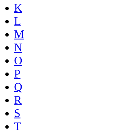
K
L
M
N
O
P
Q
R
S
T