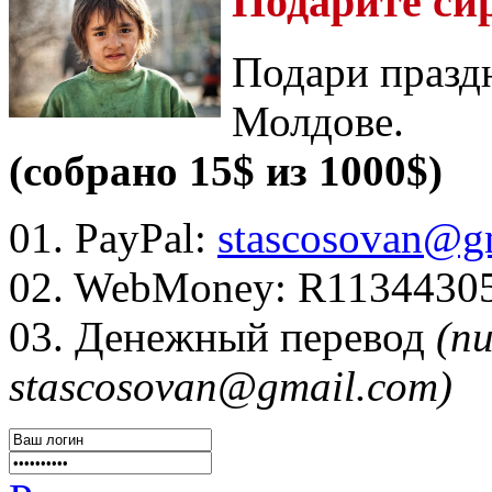
Подарите си
Подари празд
Молдове.
(собрано 15$ из 1000$)
01. PayPal:
stascosovan@g
02. WebMoney:
R1134430
03. Денежный перевод
(п
stascosovan@gmail.com)