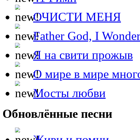
ОЧИСТИ МЕНЯ
Father God, I Wonde
Я на свити прожыв
О мире в мире мног
Мосты любви
Обновлённые песни
Живи и помни