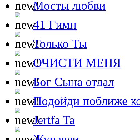
Мосты любви
41 Гимн
Только Ты
ОЧИСТИ МЕНЯ
Бог Сына отдал
Подойди поближе ко
Jertfa Ta
Журавли