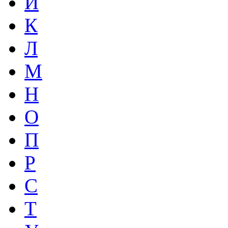
И
К
Л
М
Н
О
П
Р
С
Т