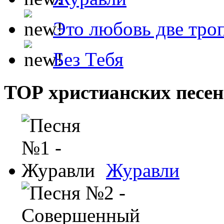
Это любовь две тро
Без Тебя
ТОР христианских песен
Журавли