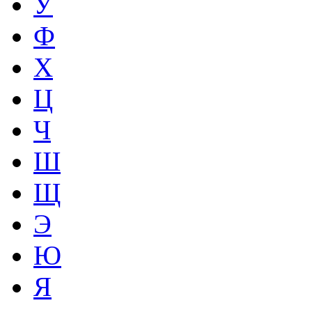
У
Ф
Х
Ц
Ч
Ш
Щ
Э
Ю
Я