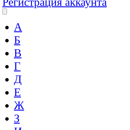
Регистрация аккаунта
А
Б
В
Г
Д
Е
Ж
З