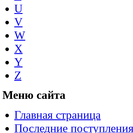
U
V
W
X
Y
Z
Меню сайта
Главная страница
Последние поступлени