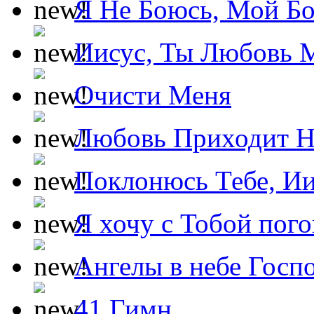
Я Не Боюсь, Мой Б
Иисус, Ты Любовь 
Очисти Меня
Любовь Приходит Н
Поклонюсь Тебе, Ии
Я хочу с Тобой пог
Ангелы в небе Госпо
41 Гимн