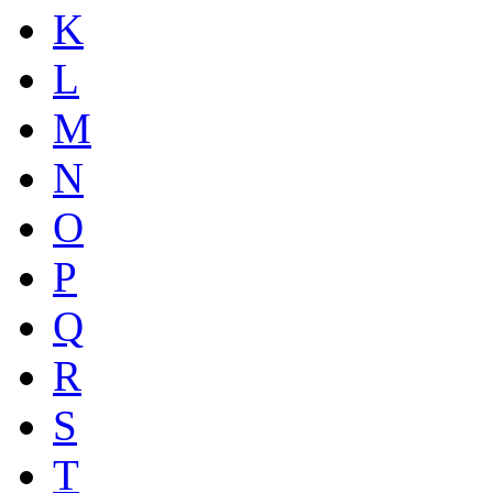
K
L
M
N
O
P
Q
R
S
T