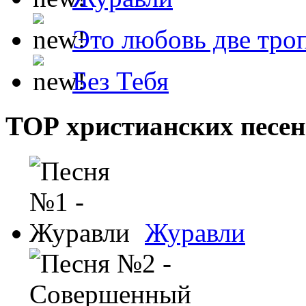
Это любовь две тро
Без Тебя
ТОР христианских песен
Журавли