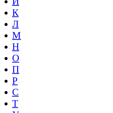
И
К
Л
М
Н
О
П
Р
С
Т