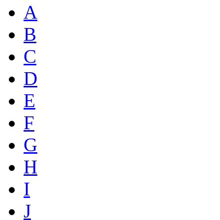
A
B
C
D
E
F
G
H
I
J