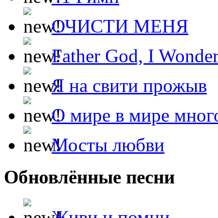
ОЧИСТИ МЕНЯ
Father God, I Wonde
Я на свити прожыв
О мире в мире мног
Мосты любви
Обновлённые песни
Живи и помни