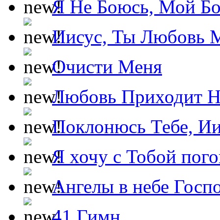
Я Не Боюсь, Мой Б
Иисус, Ты Любовь 
Очисти Меня
Любовь Приходит Н
Поклонюсь Тебе, Ии
Я хочу с Тобой пог
Ангелы в небе Госпо
41 Гимн