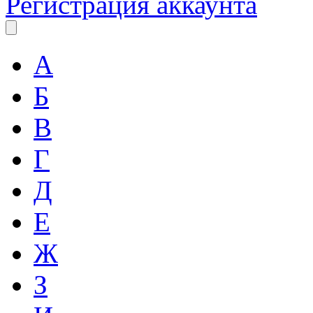
Регистрация аккаунта
А
Б
В
Г
Д
Е
Ж
З