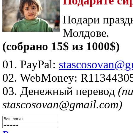
Подарите си
Подари празд
Молдове.
(собрано 15$ из 1000$)
01. PayPal:
stascosovan@g
02. WebMoney:
R1134430
03. Денежный перевод
(п
stascosovan@gmail.com)