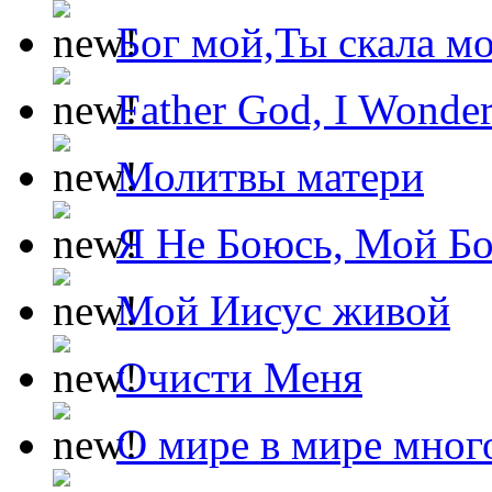
Бог мой,Ты скала м
Father God, I Wonde
Молитвы матери
Я Не Боюсь, Мой Б
Мой Иисус живой
Очисти Меня
О мире в мире мног