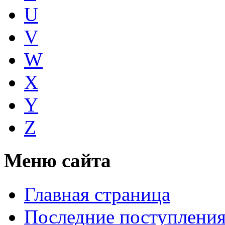
U
V
W
X
Y
Z
Меню сайта
Главная страница
Последние поступлени