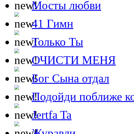
Мосты любви
41 Гимн
Только Ты
ОЧИСТИ МЕНЯ
Бог Сына отдал
Подойди поближе ко
Jertfa Ta
Журавли