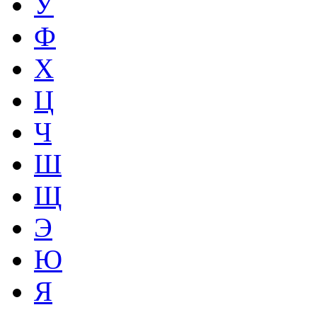
У
Ф
Х
Ц
Ч
Ш
Щ
Э
Ю
Я