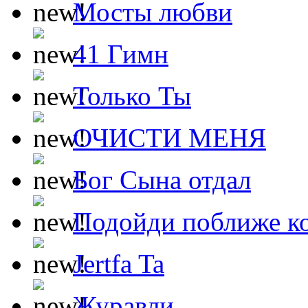
Мосты любви
41 Гимн
Только Ты
ОЧИСТИ МЕНЯ
Бог Сына отдал
Подойди поближе ко
Jertfa Ta
Журавли