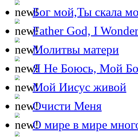
Бог мой,Ты скала м
Father God, I Wonde
Молитвы матери
Я Не Боюсь, Мой Б
Мой Иисус живой
Очисти Меня
О мире в мире мног