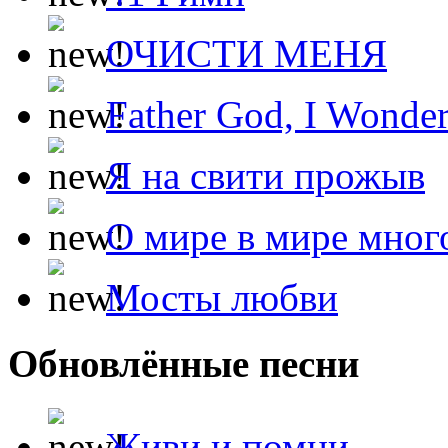
ОЧИСТИ МЕНЯ
Father God, I Wonde
Я на свити прожыв
О мире в мире мног
Мосты любви
Обновлённые песни
Живи и помни