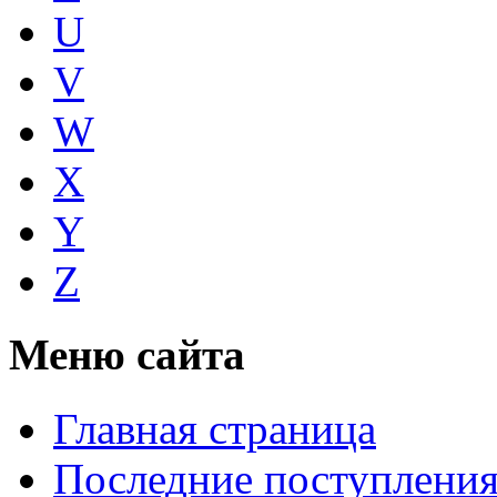
U
V
W
X
Y
Z
Меню сайта
Главная страница
Последние поступлени