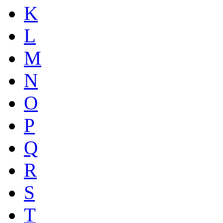
K
L
M
N
O
P
Q
R
S
T