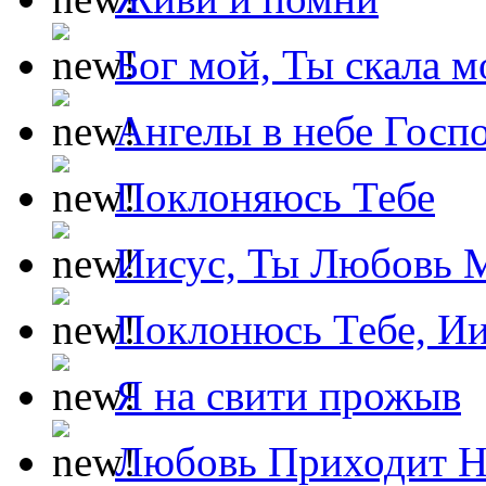
Бог мой, Ты скала м
Ангелы в небе Госпо
Поклоняюсь Тебе
Иисус, Ты Любовь 
Поклонюсь Тебе, Ии
Я на свити прожыв
Любовь Приходит Н