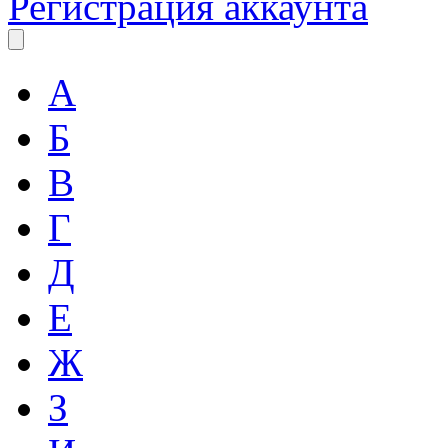
Регистрация аккаунта
А
Б
В
Г
Д
Е
Ж
З