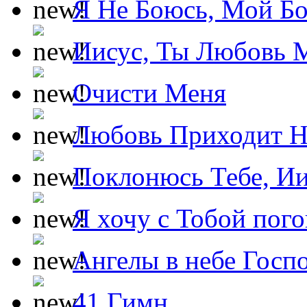
Я Не Боюсь, Мой Б
Иисус, Ты Любовь 
Очисти Меня
Любовь Приходит Н
Поклонюсь Тебе, Ии
Я хочу с Тобой пог
Ангелы в небе Госпо
41 Гимн