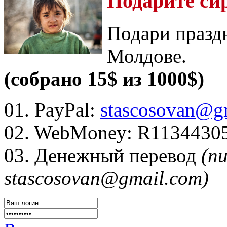
Подарите си
Подари празд
Молдове.
(собрано 15$ из 1000$)
01. PayPal:
stascosovan@g
02. WebMoney:
R1134430
03. Денежный перевод
(п
stascosovan@gmail.com)