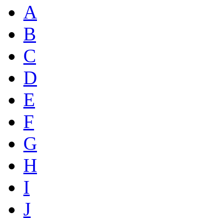
A
B
C
D
E
F
G
H
I
J