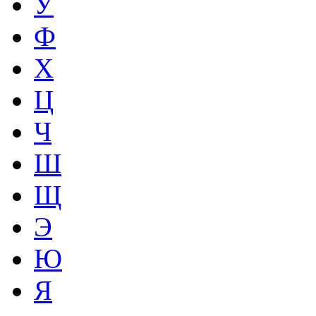
У
Ф
Х
Ц
Ч
Ш
Щ
Э
Ю
Я