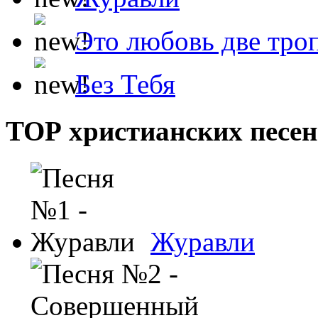
Это любовь две тро
Без Тебя
ТОР христианских песен
Журавли