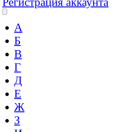
Регистрация аккаунта
А
Б
В
Г
Д
Е
Ж
З