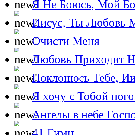
Я Не Боюсь, Мой Б
Иисус, Ты Любовь 
Очисти Меня
Любовь Приходит Н
Поклонюсь Тебе, Ии
Я хочу с Тобой пог
Ангелы в небе Госпо
41 Гимн