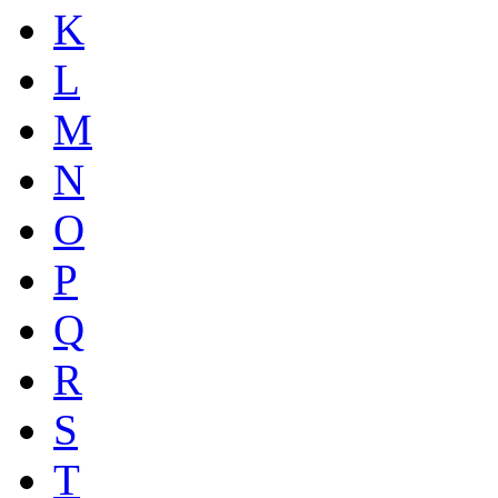
K
L
M
N
O
P
Q
R
S
T