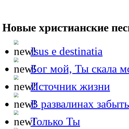
Новые христианские пес
Isus e destinatia
Бог мой, Ты скала м
Источник жизни
В развалинах забыт
Только Ты