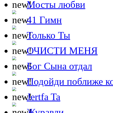
Мосты любви
41 Гимн
Только Ты
ОЧИСТИ МЕНЯ
Бог Сына отдал
Подойди поближе ко
Jertfa Ta
Журавли