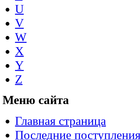
U
V
W
X
Y
Z
Меню сайта
Главная страница
Последние поступлени