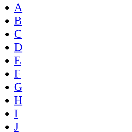
A
B
C
D
E
F
G
H
I
J