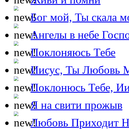
Бог мой, Ты скала м
Ангелы в небе Госпо
Поклоняюсь Тебе
Иисус, Ты Любовь 
Поклонюсь Тебе, Ии
Я на свити прожыв
Любовь Приходит Н