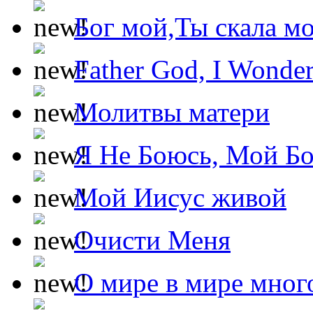
Бог мой,Ты скала м
Father God, I Wonde
Молитвы матери
Я Не Боюсь, Мой Б
Мой Иисус живой
Очисти Меня
О мире в мире мног