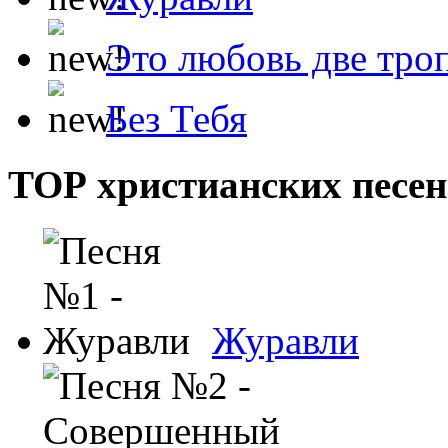
Это любовь две тро
Без Тебя
ТОР христианских песен
Журавли