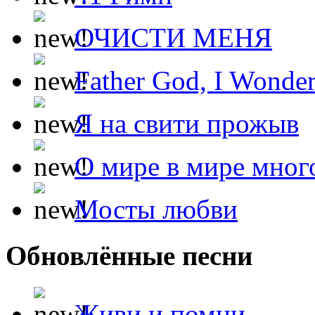
ОЧИСТИ МЕНЯ
Father God, I Wonde
Я на свити прожыв
О мире в мире мног
Мосты любви
Обновлённые песни
Живи и помни