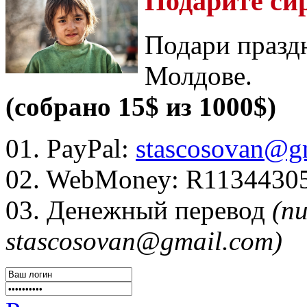
Подарите си
Подари празд
Молдове.
(собрано 15$ из 1000$)
01. PayPal:
stascosovan@g
02. WebMoney:
R1134430
03. Денежный перевод
(п
stascosovan@gmail.com)