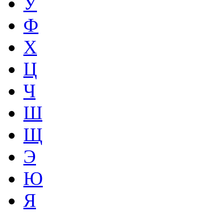
У
Ф
Х
Ц
Ч
Ш
Щ
Э
Ю
Я