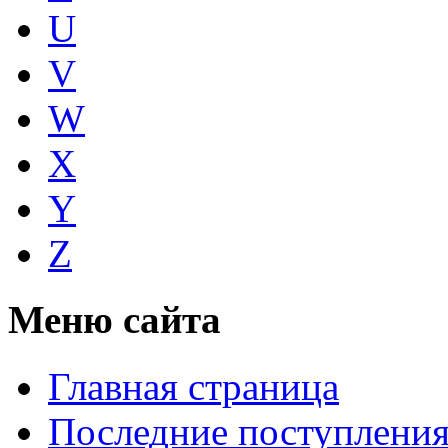
U
V
W
X
Y
Z
Меню сайта
Главная страница
Последние поступлени