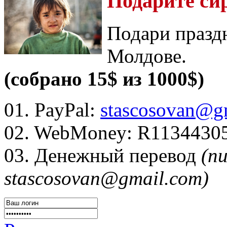
Подарите си
Подари празд
Молдове.
(собрано 15$ из 1000$)
01. PayPal:
stascosovan@g
02. WebMoney:
R1134430
03. Денежный перевод
(п
stascosovan@gmail.com)