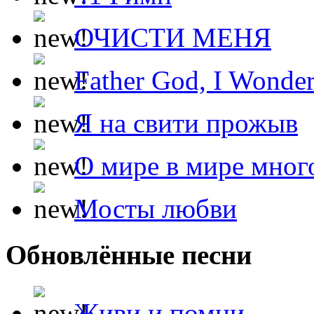
ОЧИСТИ МЕНЯ
Father God, I Wonde
Я на свити прожыв
О мире в мире мног
Мосты любви
Обновлённые песни
Живи и помни