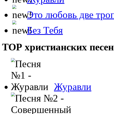
Это любовь две тро
Без Тебя
ТОР христианских песен
Журавли