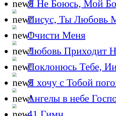
Я Не Боюсь, Мой Б
Иисус, Ты Любовь 
Очисти Меня
Любовь Приходит Н
Поклонюсь Тебе, Ии
Я хочу с Тобой пог
Ангелы в небе Госпо
41 Гимн