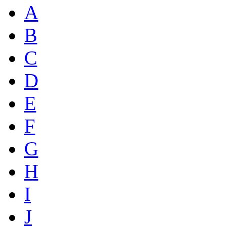
A
B
C
D
E
F
G
H
I
J