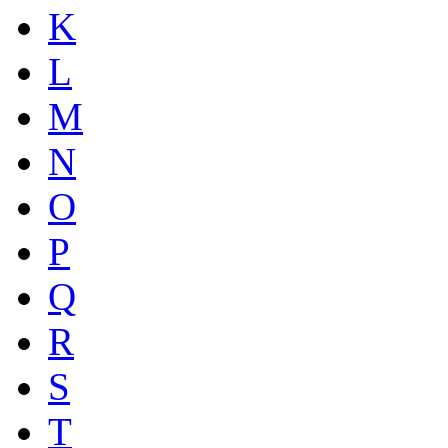
K
L
M
N
O
P
Q
R
S
T