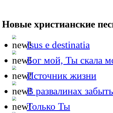
Новые христианские пес
Isus e destinatia
Бог мой, Ты скала м
Источник жизни
В развалинах забыт
Только Ты