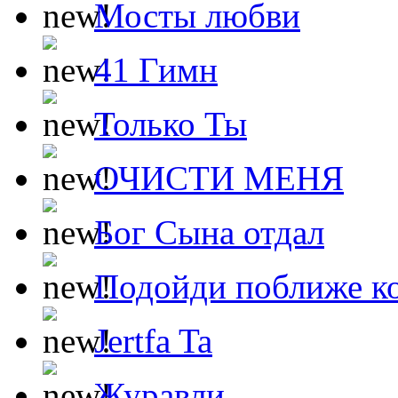
Мосты любви
41 Гимн
Только Ты
ОЧИСТИ МЕНЯ
Бог Сына отдал
Подойди поближе ко
Jertfa Ta
Журавли