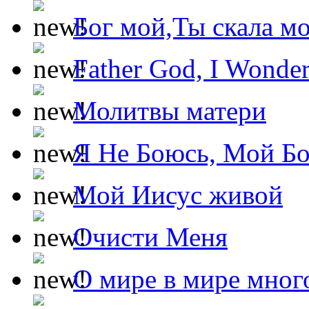
Бог мой,Ты скала м
Father God, I Wonde
Молитвы матери
Я Не Боюсь, Мой Б
Мой Иисус живой
Очисти Меня
О мире в мире мног