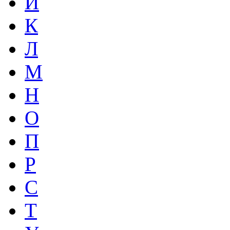
И
К
Л
М
Н
О
П
Р
С
Т