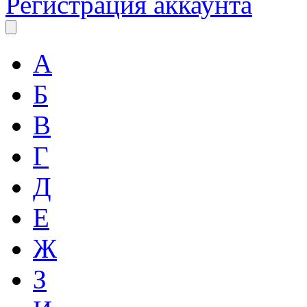
Регистрация аккаунта
А
Б
В
Г
Д
Е
Ж
З