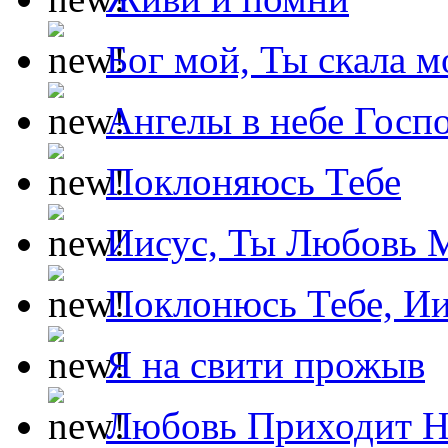
Бог мой, Ты скала м
Ангелы в небе Госпо
Поклоняюсь Тебе
Иисус, Ты Любовь 
Поклонюсь Тебе, Ии
Я на свити прожыв
Любовь Приходит Н