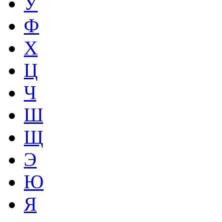
У
Ф
Х
Ц
Ч
Ш
Щ
Э
Ю
Я