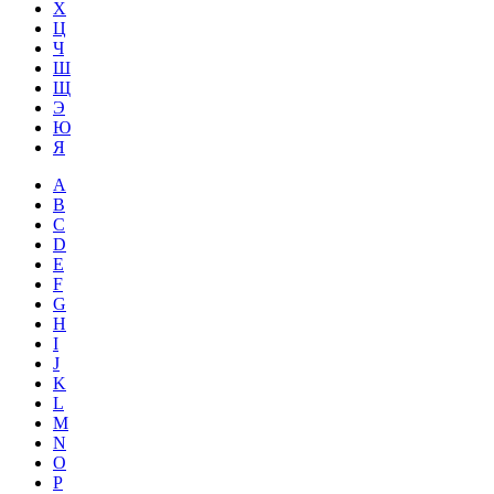
Х
Ц
Ч
Ш
Щ
Э
Ю
Я
A
B
C
D
E
F
G
H
I
J
K
L
M
N
O
P