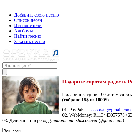
Добавить свою песню
Список песен
Исполнители
Альбомы
Найти песню
Заказать песню
Подарите сиротам радость Р
Подари праздник 100 детям сирот
(собрано 15$ из 1000$)
01. PayPal:
stascosovan@gmail.com
02. WebMoney:
R113443057578
/
Z
03. Денежный перевод
(пишите на: stascosovan@gmail.com)