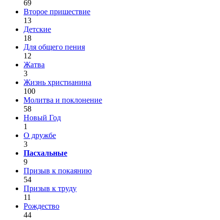
69
Второе пришествие
13
Детские
18
Для общего пения
12
Жатва
3
Жизнь христианина
100
Молитва и поклонение
58
Новый Год
1
О дружбе
3
Пасхальные
9
Призыв к покаянию
54
Призыв к труду
11
Рождество
44