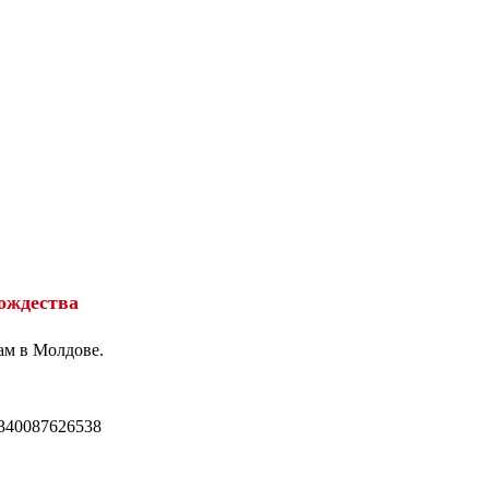
ождества
ам в Молдове.
340087626538