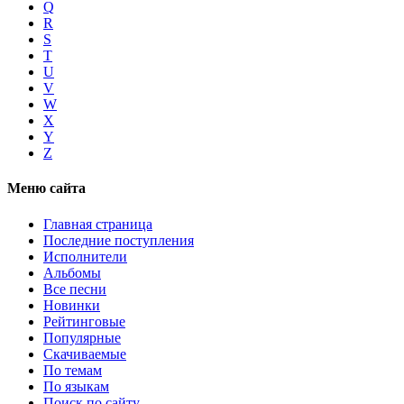
Q
R
S
T
U
V
W
X
Y
Z
Меню сайта
Главная страница
Последние поступления
Исполнители
Альбомы
Все песни
Новинки
Рейтинговые
Популярные
Скачиваемые
По темам
По языкам
Поиск по сайту