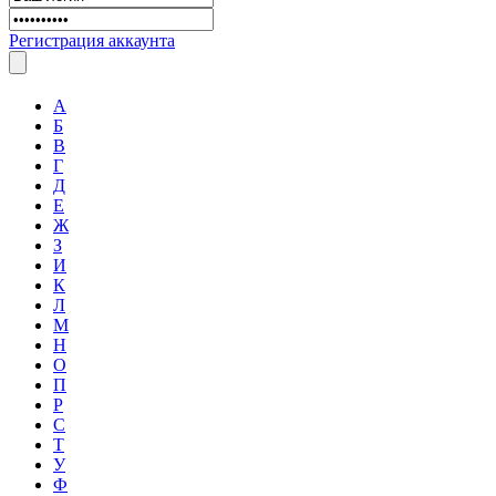
Регистрация аккаунта
А
Б
В
Г
Д
Е
Ж
З
И
К
Л
М
Н
О
П
Р
С
Т
У
Ф