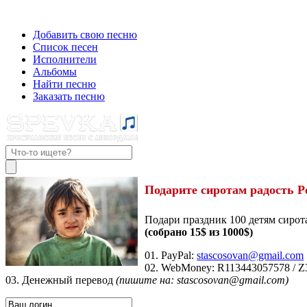
Добавить свою песню
Список песен
Исполнители
Альбомы
Найти песню
Заказать песню
Подарите сиротам радость Р
Подари праздник 100 детям сирот
(собрано 15$ из 1000$)
01. PayPal:
stascosovan@gmail.com
02. WebMoney:
R113443057578
/
Z
03. Денежный перевод
(пишите на: stascosovan@gmail.com)