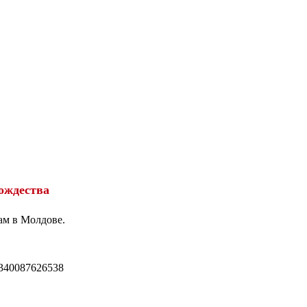
ождества
ам в Молдове.
340087626538