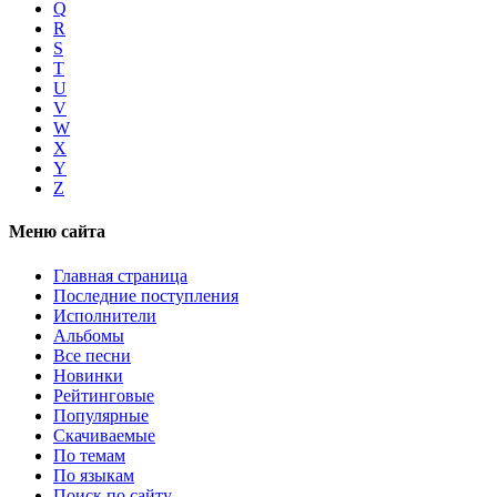
Q
R
S
T
U
V
W
X
Y
Z
Меню сайта
Главная страница
Последние поступления
Исполнители
Альбомы
Все песни
Новинки
Рейтинговые
Популярные
Скачиваемые
По темам
По языкам
Поиск по сайту