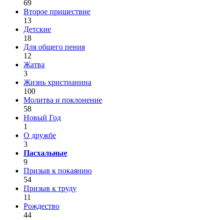
69
Второе пришествие
13
Детские
18
Для общего пения
12
Жатва
3
Жизнь христианина
100
Молитва и поклонение
58
Новый Год
1
О дружбе
3
Пасхальные
9
Призыв к покаянию
54
Призыв к труду
11
Рождество
44