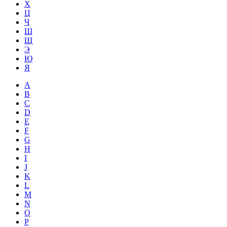
Х
Ц
Ч
Ш
Щ
Э
Ю
Я
A
B
C
D
E
F
G
H
I
J
K
L
M
N
O
P