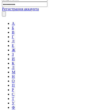
Регистрация аккаунта
А
Б
В
Г
Д
Е
Ж
З
И
К
Л
М
Н
О
П
Р
С
Т
У
Ф