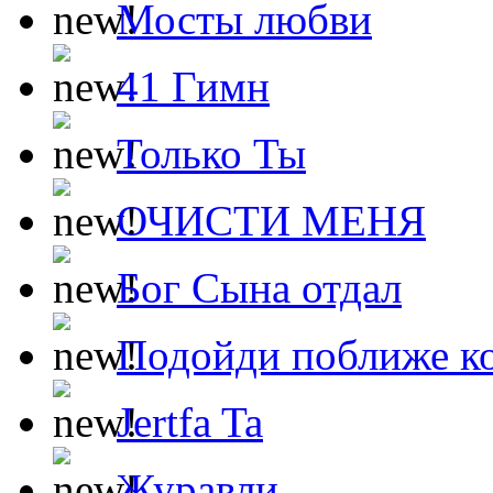
Мосты любви
41 Гимн
Только Ты
ОЧИСТИ МЕНЯ
Бог Сына отдал
Подойди поближе ко
Jertfa Ta
Журавли