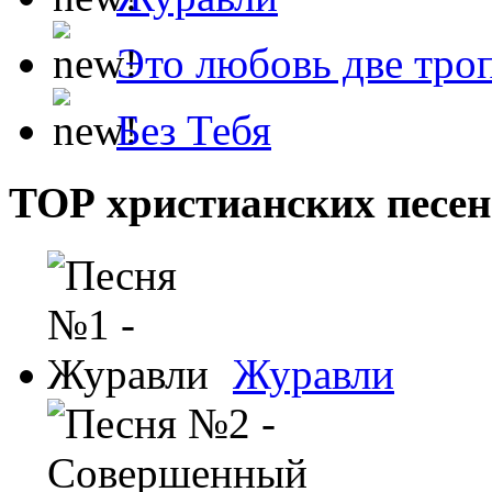
Это любовь две тро
Без Тебя
ТОР христианских песен
Журавли