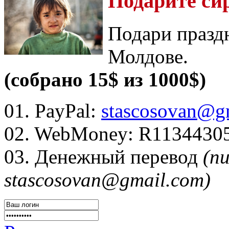
Подарите си
Подари празд
Молдове.
(собрано 15$ из 1000$)
01. PayPal:
stascosovan@g
02. WebMoney:
R1134430
03. Денежный перевод
(п
stascosovan@gmail.com)