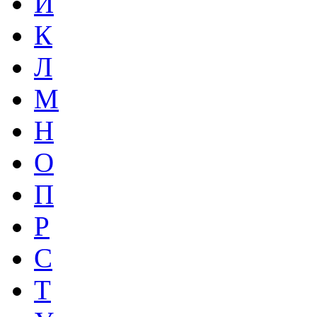
И
К
Л
М
Н
О
П
Р
С
Т