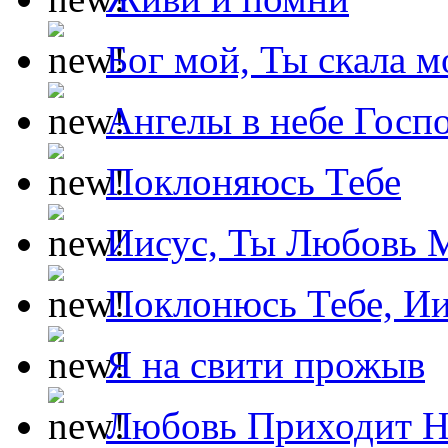
Бог мой, Ты скала м
Ангелы в небе Госпо
Поклоняюсь Тебе
Иисус, Ты Любовь 
Поклонюсь Тебе, Ии
Я на свити прожыв
Любовь Приходит Н