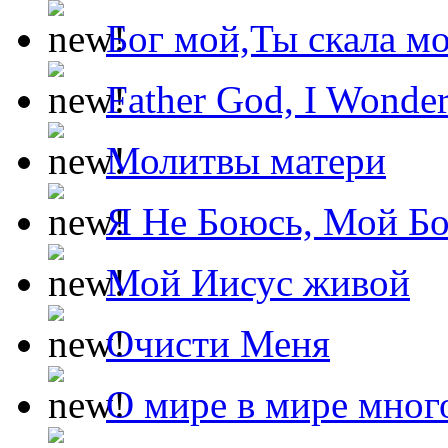
Бог мой,Ты скала м
Father God, I Wonde
Молитвы матери
Я Не Боюсь, Мой Б
Мой Иисус живой
Очисти Меня
О мире в мире мног