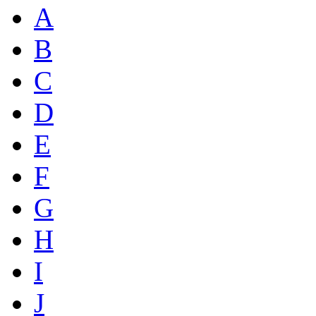
A
B
C
D
E
F
G
H
I
J