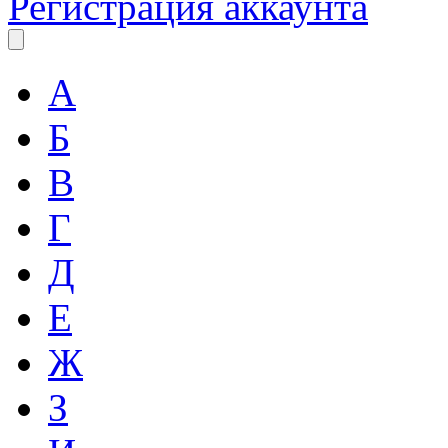
Регистрация аккаунта
А
Б
В
Г
Д
Е
Ж
З