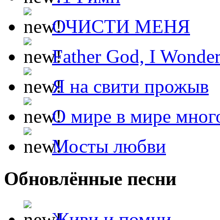
ОЧИСТИ МЕНЯ
Father God, I Wonde
Я на свити прожыв
О мире в мире мног
Мосты любви
Обновлённые песни
Живи и помни