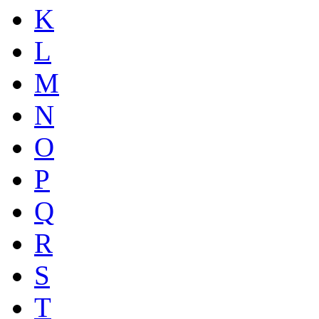
K
L
M
N
O
P
Q
R
S
T