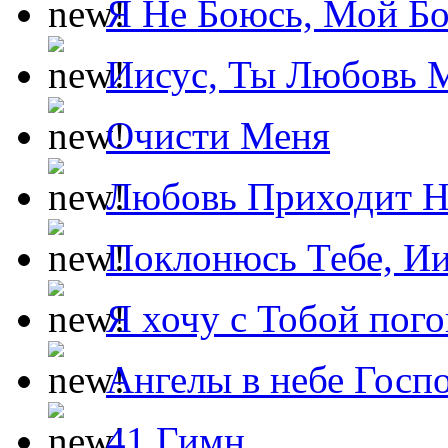
Я Не Боюсь, Мой Б
Иисус, Ты Любовь 
Очисти Меня
Любовь Приходит Н
Поклонюсь Тебе, Ии
Я хочу с Тобой пог
Ангелы в небе Госпо
41 Гимн