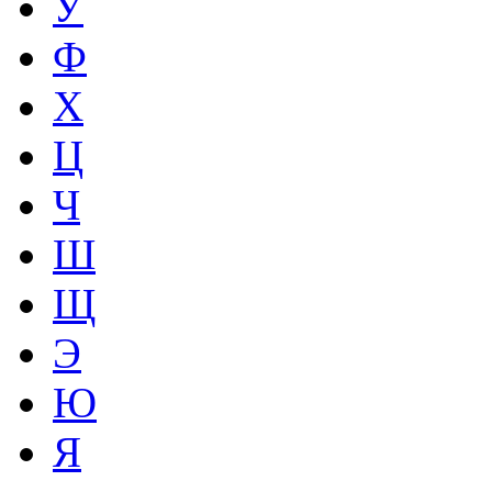
У
Ф
Х
Ц
Ч
Ш
Щ
Э
Ю
Я