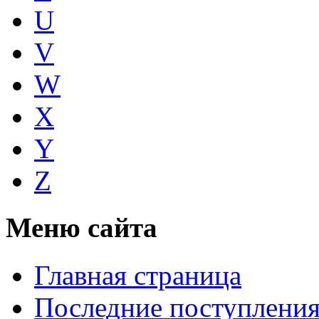
U
V
W
X
Y
Z
Меню сайта
Главная страница
Последние поступлени