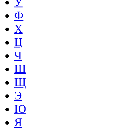
У
Ф
Х
Ц
Ч
Ш
Щ
Э
Ю
Я