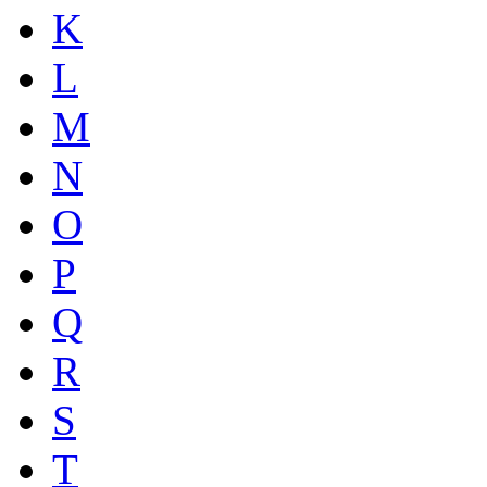
K
L
M
N
O
P
Q
R
S
T