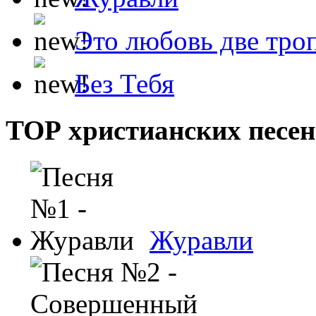
Это любовь две тро
Без Тебя
ТОР христианских песен
Журавли