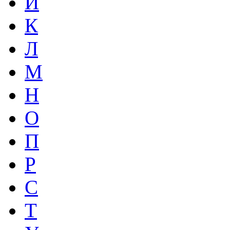
И
К
Л
М
Н
О
П
Р
С
Т