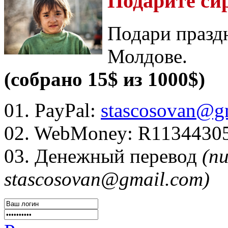
Подарите си
Подари празд
Молдове.
(собрано 15$ из 1000$)
01. PayPal:
stascosovan@g
02. WebMoney:
R1134430
03. Денежный перевод
(п
stascosovan@gmail.com)