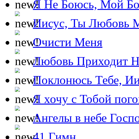
Я Не Боюсь, Мой Б
Иисус, Ты Любовь 
Очисти Меня
Любовь Приходит Н
Поклонюсь Тебе, Ии
Я хочу с Тобой пог
Ангелы в небе Госпо
41 Гимн