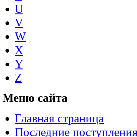
U
V
W
X
Y
Z
Меню сайта
Главная страница
Последние поступлени