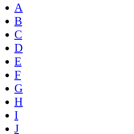
A
B
C
D
E
F
G
H
I
J