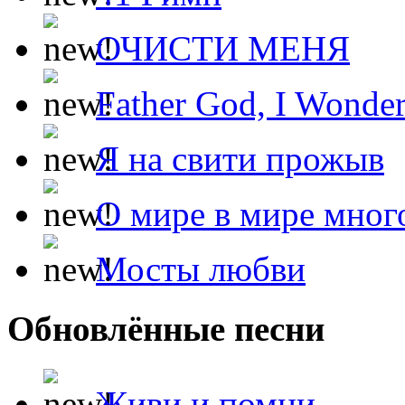
ОЧИСТИ МЕНЯ
Father God, I Wonde
Я на свити прожыв
О мире в мире мног
Мосты любви
Обновлённые песни
Живи и помни