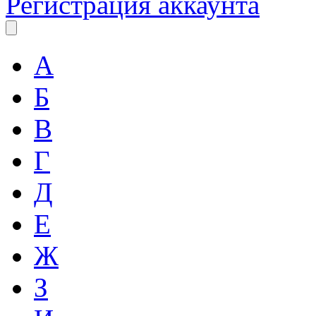
Регистрация аккаунта
А
Б
В
Г
Д
Е
Ж
З