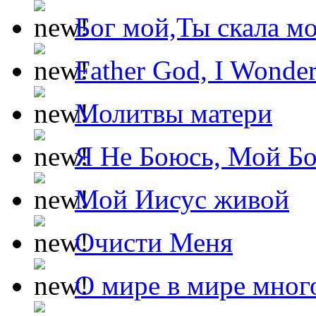
Бог мой,Ты скала м
Father God, I Wonde
Молитвы матери
Я Не Боюсь, Мой Б
Мой Иисус живой
Очисти Меня
О мире в мире мног