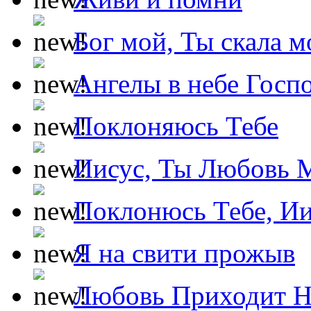
Бог мой, Ты скала м
Ангелы в небе Госпо
Поклоняюсь Тебе
Иисус, Ты Любовь 
Поклонюсь Тебе, Ии
Я на свити прожыв
Любовь Приходит Н