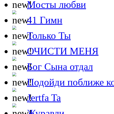
Мосты любви
41 Гимн
Только Ты
ОЧИСТИ МЕНЯ
Бог Сына отдал
Подойди поближе ко
Jertfa Ta
Журавли