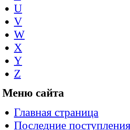
U
V
W
X
Y
Z
Меню сайта
Главная страница
Последние поступлени