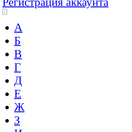
Регистрация аккаунта
А
Б
В
Г
Д
Е
Ж
З