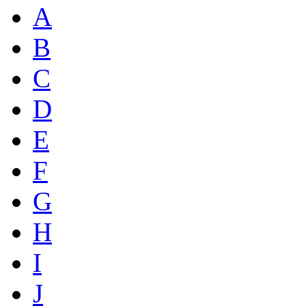
A
B
C
D
E
F
G
H
I
J