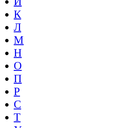
И
К
Л
М
Н
О
П
Р
С
Т