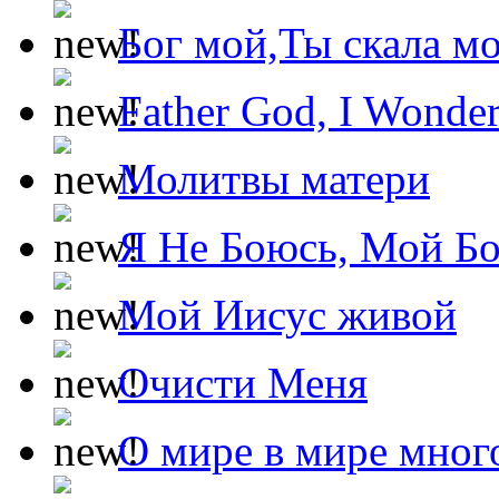
Бог мой,Ты скала м
Father God, I Wonde
Молитвы матери
Я Не Боюсь, Мой Б
Мой Иисус живой
Очисти Меня
О мире в мире мног