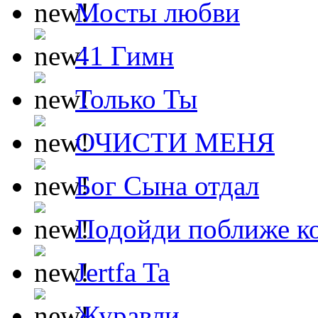
Мосты любви
41 Гимн
Только Ты
ОЧИСТИ МЕНЯ
Бог Сына отдал
Подойди поближе ко
Jertfa Ta
Журавли