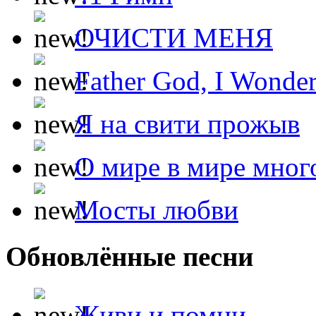
ОЧИСТИ МЕНЯ
Father God, I Wonde
Я на свити прожыв
О мире в мире мног
Мосты любви
Обновлённые песни
Живи и помни