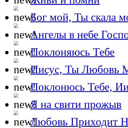
Бог мой, Ты скала м
Ангелы в небе Госпо
Поклоняюсь Тебе
Иисус, Ты Любовь 
Поклонюсь Тебе, Ии
Я на свити прожыв
Любовь Приходит Н