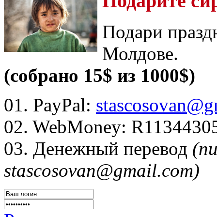
Подарите си
Подари празд
Молдове.
(собрано 15$ из 1000$)
01. PayPal:
stascosovan@g
02. WebMoney:
R1134430
03. Денежный перевод
(п
stascosovan@gmail.com)