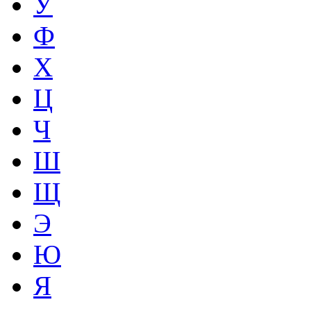
У
Ф
Х
Ц
Ч
Ш
Щ
Э
Ю
Я