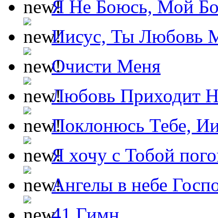
Я Не Боюсь, Мой Б
Иисус, Ты Любовь 
Очисти Меня
Любовь Приходит Н
Поклонюсь Тебе, Ии
Я хочу с Тобой пог
Ангелы в небе Госпо
41 Гимн