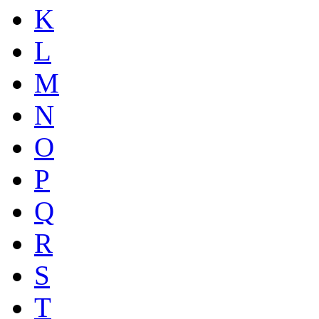
K
L
M
N
O
P
Q
R
S
T