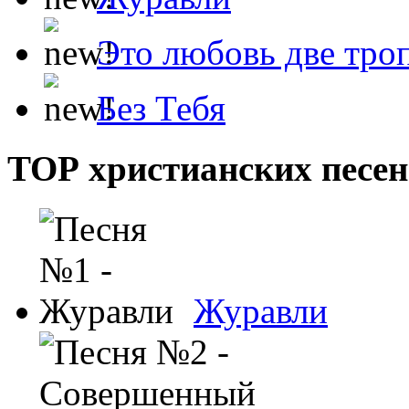
Это любовь две тро
Без Тебя
ТОР христианских песен
Журавли