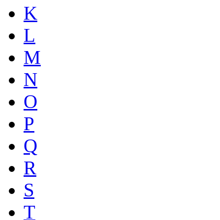
K
L
M
N
O
P
Q
R
S
T