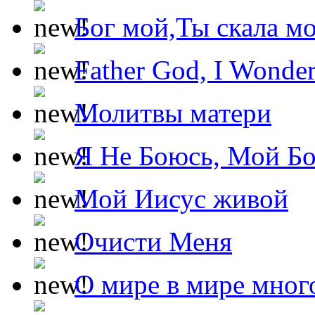
Бог мой,Ты скала м
Father God, I Wonde
Молитвы матери
Я Не Боюсь, Мой Б
Мой Иисус живой
Очисти Меня
О мире в мире мног