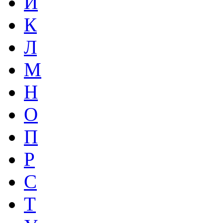
И
К
Л
М
Н
О
П
Р
С
Т