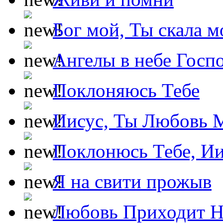
Бог мой, Ты скала м
Ангелы в небе Госпо
Поклоняюсь Тебе
Иисус, Ты Любовь 
Поклонюсь Тебе, Ии
Я на свити прожыв
Любовь Приходит Н