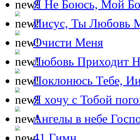
Я Не Боюсь, Мой Б
Иисус, Ты Любовь 
Очисти Меня
Любовь Приходит Н
Поклонюсь Тебе, Ии
Я хочу с Тобой пог
Ангелы в небе Госпо
41 Гимн