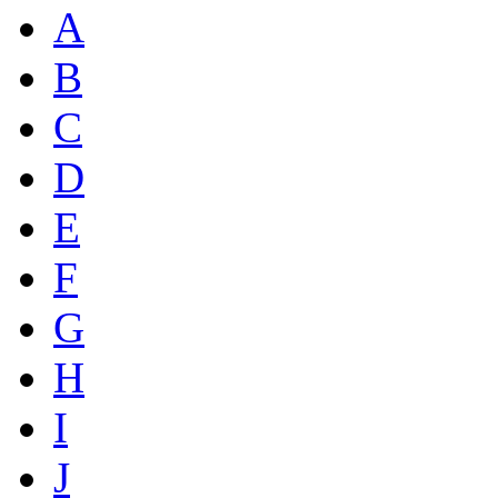
A
B
C
D
E
F
G
H
I
J