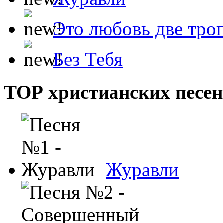
Это любовь две тро
Без Тебя
ТОР христианских песен
Журавли