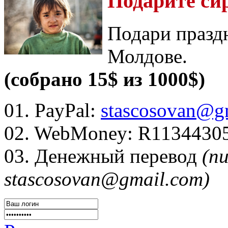
Подарите си
Подари празд
Молдове.
(собрано 15$ из 1000$)
01. PayPal:
stascosovan@g
02. WebMoney:
R1134430
03. Денежный перевод
(п
stascosovan@gmail.com)