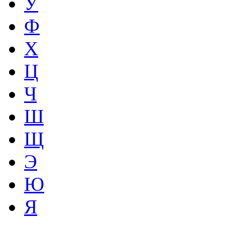
У
Ф
Х
Ц
Ч
Ш
Щ
Э
Ю
Я