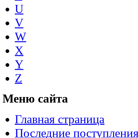
U
V
W
X
Y
Z
Меню сайта
Главная страница
Последние поступлени