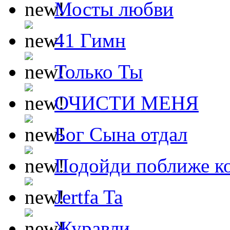
Мосты любви
41 Гимн
Только Ты
ОЧИСТИ МЕНЯ
Бог Сына отдал
Подойди поближе ко
Jertfa Ta
Журавли