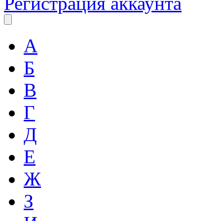
Регистрация аккаунта
А
Б
В
Г
Д
Е
Ж
З