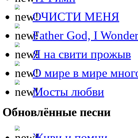
ОЧИСТИ МЕНЯ
Father God, I Wonde
Я на свити прожыв
О мире в мире мног
Мосты любви
Обновлённые песни
Живи и помни