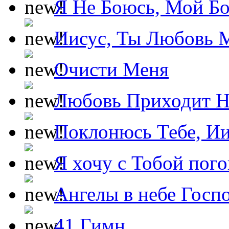
Я Не Боюсь, Мой Б
Иисус, Ты Любовь 
Очисти Меня
Любовь Приходит Н
Поклонюсь Тебе, Ии
Я хочу с Тобой пог
Ангелы в небе Госпо
41 Гимн