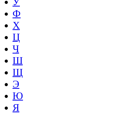
У
Ф
Х
Ц
Ч
Ш
Щ
Э
Ю
Я