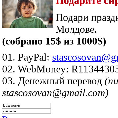
Подарите си
Подари празд
Молдове.
(собрано 15$ из 1000$)
01. PayPal:
stascosovan@g
02. WebMoney:
R1134430
03. Денежный перевод
(п
stascosovan@gmail.com)