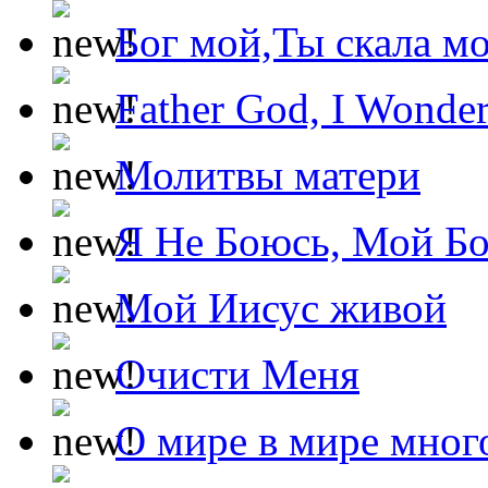
Бог мой,Ты скала м
Father God, I Wonde
Молитвы матери
Я Не Боюсь, Мой Б
Мой Иисус живой
Очисти Меня
О мире в мире мног