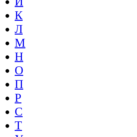
И
К
Л
М
Н
О
П
Р
С
Т