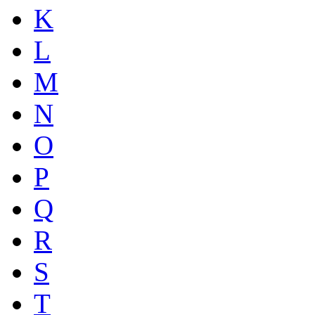
K
L
M
N
O
P
Q
R
S
T