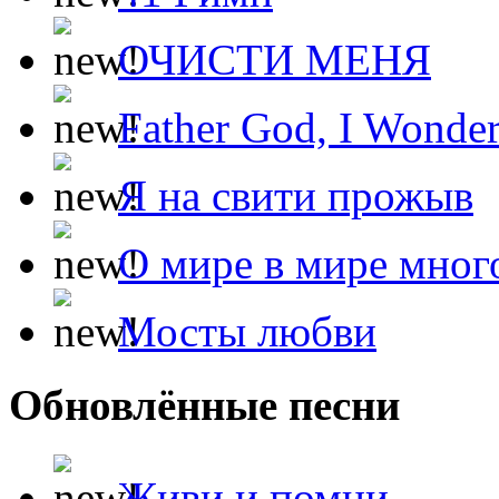
ОЧИСТИ МЕНЯ
Father God, I Wonde
Я на свити прожыв
О мире в мире мног
Мосты любви
Обновлённые песни
Живи и помни