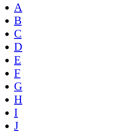
A
B
C
D
E
F
G
H
I
J