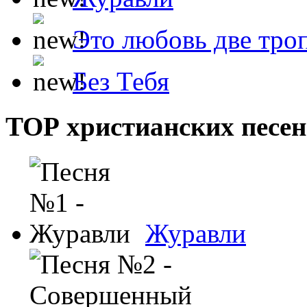
Это любовь две тро
Без Тебя
ТОР христианских песен
Журавли