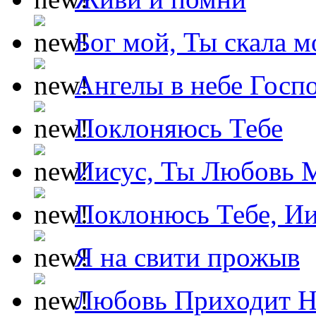
Бог мой, Ты скала м
Ангелы в небе Госпо
Поклоняюсь Тебе
Иисус, Ты Любовь 
Поклонюсь Тебе, Ии
Я на свити прожыв
Любовь Приходит Н