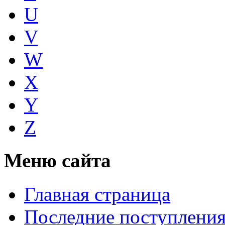
U
V
W
X
Y
Z
Меню сайта
Главная страница
Последние поступлени