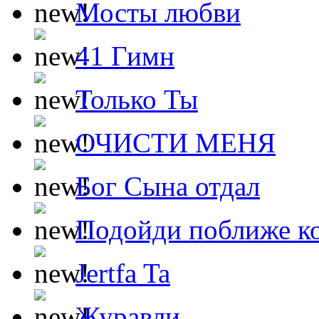
Мосты любви
41 Гимн
Только Ты
ОЧИСТИ МЕНЯ
Бог Сына отдал
Подойди поближе ко
Jertfa Ta
Журавли