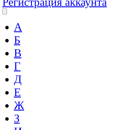
Регистрация аккаунта
А
Б
В
Г
Д
Е
Ж
З