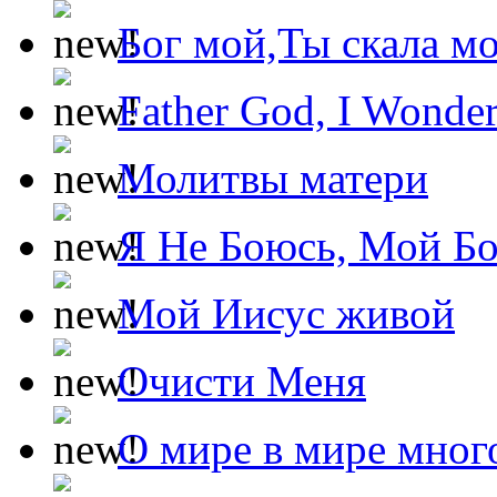
Бог мой,Ты скала м
Father God, I Wonde
Молитвы матери
Я Не Боюсь, Мой Б
Мой Иисус живой
Очисти Меня
О мире в мире мног