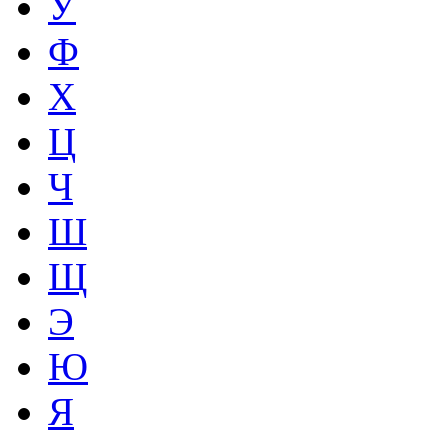
У
Ф
Х
Ц
Ч
Ш
Щ
Э
Ю
Я