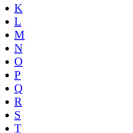
K
L
M
N
O
P
Q
R
S
T