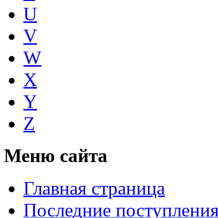
U
V
W
X
Y
Z
Меню сайта
Главная страница
Последние поступлени