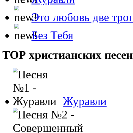
Это любовь две тро
Без Тебя
ТОР христианских песен
Журавли