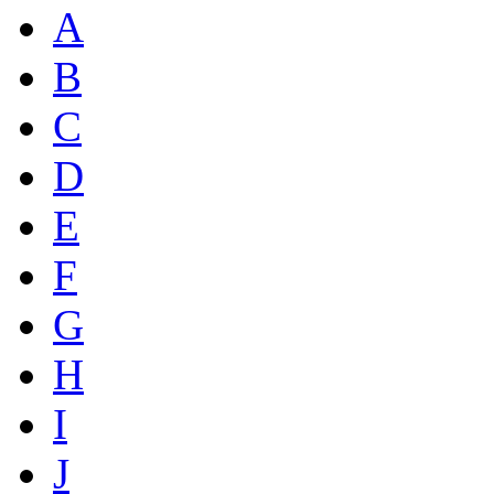
A
B
C
D
E
F
G
H
I
J