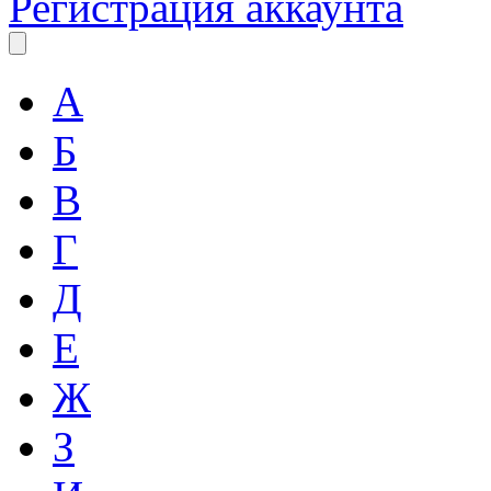
Регистрация аккаунта
А
Б
В
Г
Д
Е
Ж
З