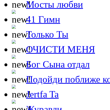
Мосты любви
41 Гимн
Только Ты
ОЧИСТИ МЕНЯ
Бог Сына отдал
Подойди поближе ко
Jertfa Ta
Журавли