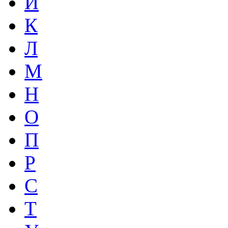
И
К
Л
М
Н
О
П
Р
С
Т