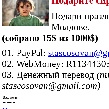
Подарите си
Подари празд
Молдове.
(собрано 15$ из 1000$)
01. PayPal:
stascosovan@g
02. WebMoney:
R1134430
03. Денежный перевод
(п
stascosovan@gmail.com)