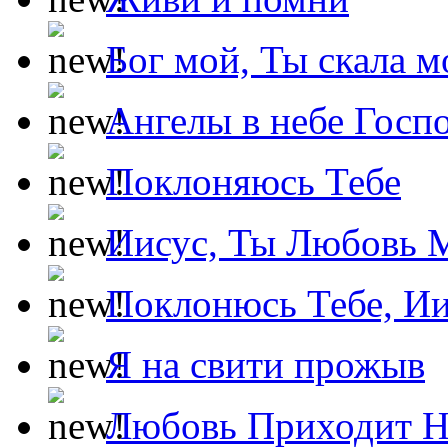
Бог мой, Ты скала м
Ангелы в небе Госпо
Поклоняюсь Тебе
Иисус, Ты Любовь 
Поклонюсь Тебе, Ии
Я на свити прожыв
Любовь Приходит Н