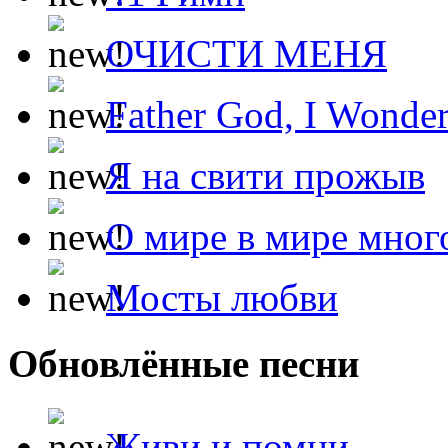
ОЧИСТИ МЕНЯ
Father God, I Wonde
Я на свити прожыв
О мире в мире мног
Мосты любви
Обновлённые песни
Живи и помни