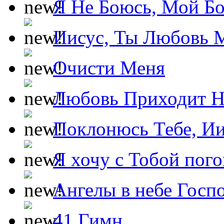
Я Не Боюсь, Мой Б
Иисус, Ты Любовь 
Очисти Меня
Любовь Приходит Н
Поклонюсь Тебе, Ии
Я хочу с Тобой пог
Ангелы в небе Госпо
41 Гимн