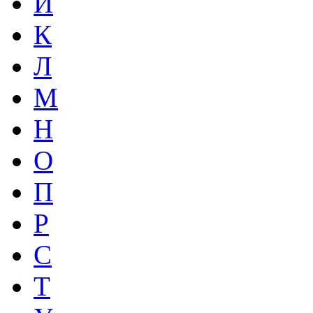
И
К
Л
М
Н
О
П
Р
С
Т