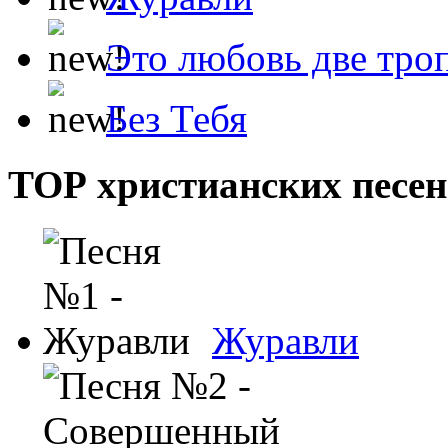
Это любовь две тро
Без Тебя
ТОР христианских песен
Журавли