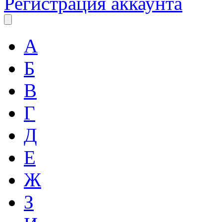
Регистрация аккаунта
А
Б
В
Г
Д
Е
Ж
З