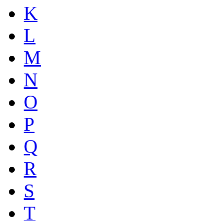
K
L
M
N
O
P
Q
R
S
T