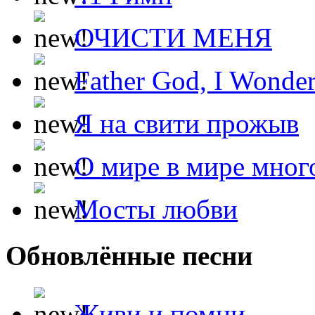
ОЧИСТИ МЕНЯ
Father God, I Wonde
Я на свити прожыв
О мире в мире мног
Мосты любви
Обновлённые песни
Живи и помни