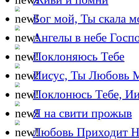
Бог мой, Ты скала м
Ангелы в небе Госпо
Поклоняюсь Тебе
Иисус, Ты Любовь 
Поклонюсь Тебе, Ии
Я на свити прожыв
Любовь Приходит Н