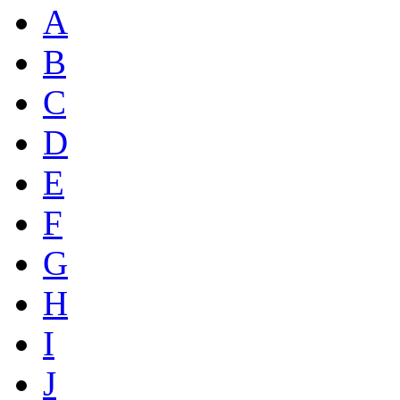
A
B
C
D
E
F
G
H
I
J