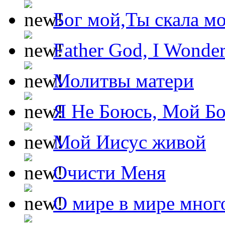
Бог мой,Ты скала м
Father God, I Wonde
Молитвы матери
Я Не Боюсь, Мой Б
Мой Иисус живой
Очисти Меня
О мире в мире мног