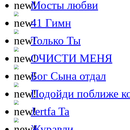
Мосты любви
41 Гимн
Только Ты
ОЧИСТИ МЕНЯ
Бог Сына отдал
Подойди поближе ко
Jertfa Ta
Журавли