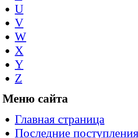
U
V
W
X
Y
Z
Меню сайта
Главная страница
Последние поступлени