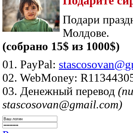
Подарите си
Подари празд
Молдове.
(собрано 15$ из 1000$)
01. PayPal:
stascosovan@g
02. WebMoney:
R1134430
03. Денежный перевод
(п
stascosovan@gmail.com)