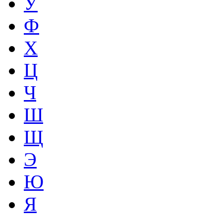
У
Ф
Х
Ц
Ч
Ш
Щ
Э
Ю
Я