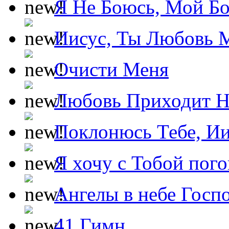
Я Не Боюсь, Мой Б
Иисус, Ты Любовь 
Очисти Меня
Любовь Приходит Н
Поклонюсь Тебе, Ии
Я хочу с Тобой пог
Ангелы в небе Госпо
41 Гимн