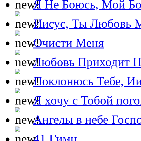
Я Не Боюсь, Мой Б
Иисус, Ты Любовь 
Очисти Меня
Любовь Приходит Н
Поклонюсь Тебе, Ии
Я хочу с Тобой пог
Ангелы в небе Госпо
41 Гимн