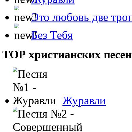
Это любовь две тро
Без Тебя
ТОР христианских песен
Журавли