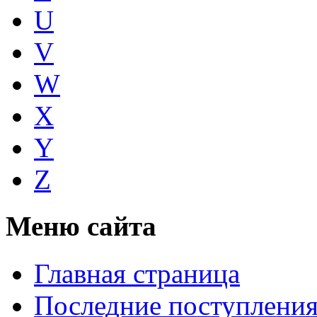
U
V
W
X
Y
Z
Меню сайта
Главная страница
Последние поступлени