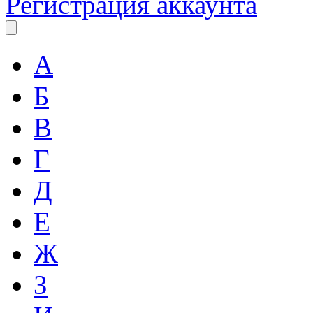
Регистрация аккаунта
А
Б
В
Г
Д
Е
Ж
З