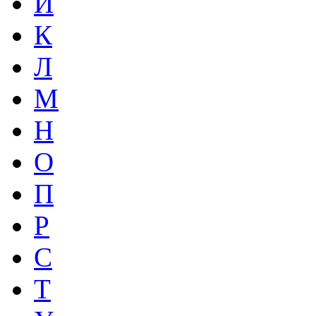
И
К
Л
М
Н
О
П
Р
С
Т