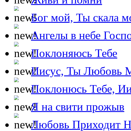
Бог мой, Ты скала м
Ангелы в небе Госпо
Поклоняюсь Тебе
Иисус, Ты Любовь 
Поклонюсь Тебе, Ии
Я на свити прожыв
Любовь Приходит Н