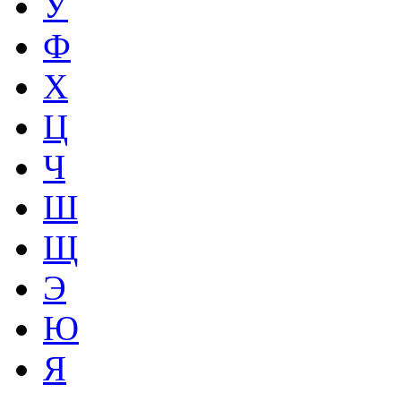
У
Ф
Х
Ц
Ч
Ш
Щ
Э
Ю
Я