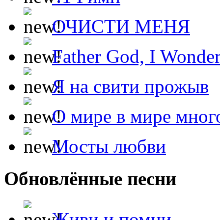
ОЧИСТИ МЕНЯ
Father God, I Wonde
Я на свити прожыв
О мире в мире мног
Мосты любви
Обновлённые песни
Живи и помни