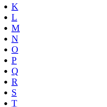
K
L
M
N
O
P
Q
R
S
T