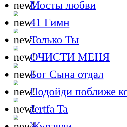
Мосты любви
41 Гимн
Только Ты
ОЧИСТИ МЕНЯ
Бог Сына отдал
Подойди поближе ко
Jertfa Ta
Журавли