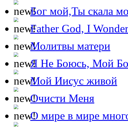
Бог мой,Ты скала м
Father God, I Wonde
Молитвы матери
Я Не Боюсь, Мой Б
Мой Иисус живой
Очисти Меня
О мире в мире мног