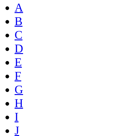
A
B
C
D
E
F
G
H
I
J