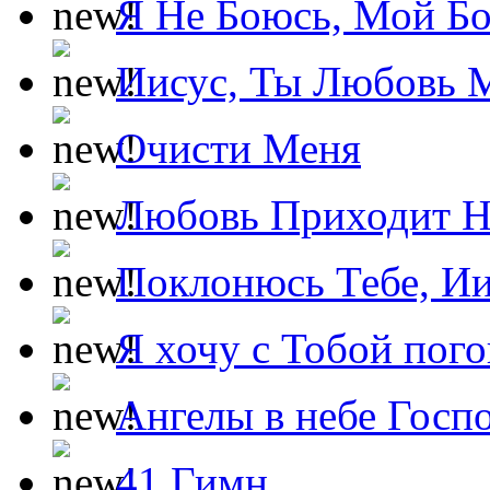
Я Не Боюсь, Мой Б
Иисус, Ты Любовь 
Очисти Меня
Любовь Приходит Н
Поклонюсь Тебе, Ии
Я хочу с Тобой пог
Ангелы в небе Госпо
41 Гимн