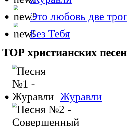
Это любовь две тро
Без Тебя
ТОР христианских песен
Журавли