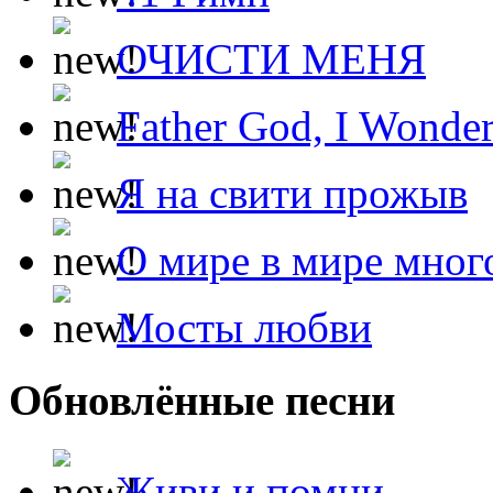
ОЧИСТИ МЕНЯ
Father God, I Wonde
Я на свити прожыв
О мире в мире мног
Мосты любви
Обновлённые песни
Живи и помни