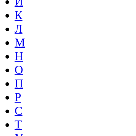
И
К
Л
М
Н
О
П
Р
С
Т