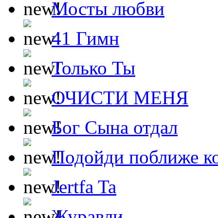
Мосты любви
41 Гимн
Только Ты
ОЧИСТИ МЕНЯ
Бог Сына отдал
Подойди поближе ко
Jertfa Ta
Журавли