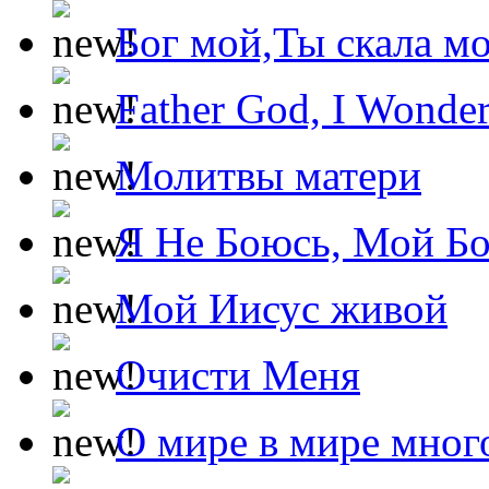
Бог мой,Ты скала м
Father God, I Wonde
Молитвы матери
Я Не Боюсь, Мой Б
Мой Иисус живой
Очисти Меня
О мире в мире мног