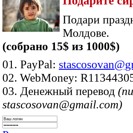
Подарите си
Подари празд
Молдове.
(собрано 15$ из 1000$)
01. PayPal:
stascosovan@g
02. WebMoney:
R1134430
03. Денежный перевод
(п
stascosovan@gmail.com)