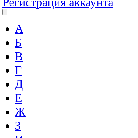
Регистрация аккаунта
А
Б
В
Г
Д
Е
Ж
З