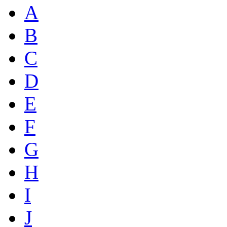
A
B
C
D
E
F
G
H
I
J