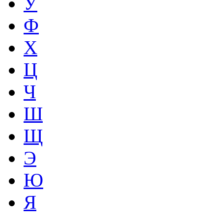
У
Ф
Х
Ц
Ч
Ш
Щ
Э
Ю
Я