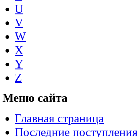
U
V
W
X
Y
Z
Меню сайта
Главная страница
Последние поступлени