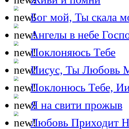
Бог мой, Ты скала м
Ангелы в небе Госпо
Поклоняюсь Тебе
Иисус, Ты Любовь 
Поклонюсь Тебе, Ии
Я на свити прожыв
Любовь Приходит Н