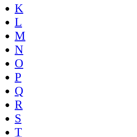
K
L
M
N
O
P
Q
R
S
T