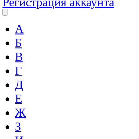
Регистрация аккаунта
А
Б
В
Г
Д
Е
Ж
З