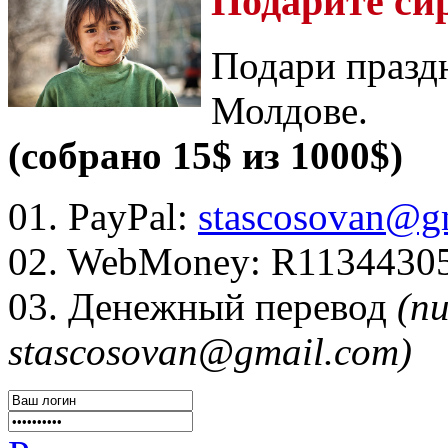
Подарите си
Подари празд
Молдове.
(собрано 15$ из 1000$)
01. PayPal:
stascosovan@g
02. WebMoney:
R1134430
03. Денежный перевод
(п
stascosovan@gmail.com)