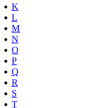
K
L
M
N
O
P
Q
R
S
T