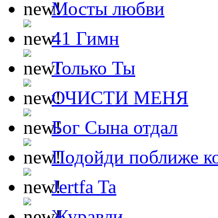
Мосты любви
41 Гимн
Только Ты
ОЧИСТИ МЕНЯ
Бог Сына отдал
Подойди поближе ко
Jertfa Ta
Журавли