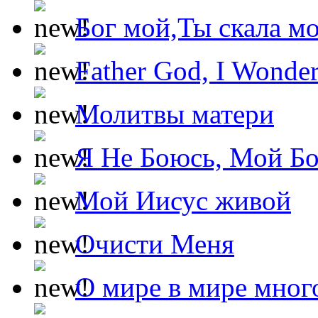
Бог мой,Ты скала м
Father God, I Wonde
Молитвы матери
Я Не Боюсь, Мой Б
Мой Иисус живой
Очисти Меня
О мире в мире мног