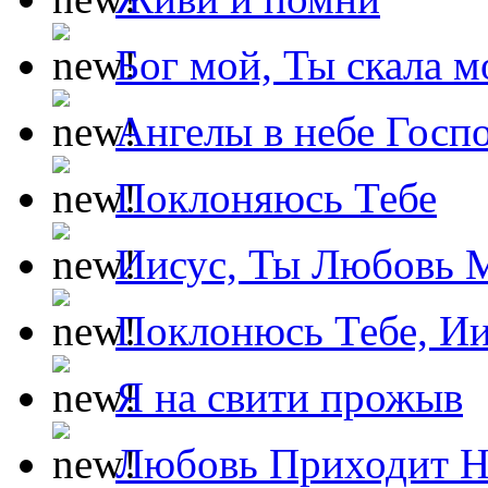
Бог мой, Ты скала м
Ангелы в небе Госпо
Поклоняюсь Тебе
Иисус, Ты Любовь 
Поклонюсь Тебе, Ии
Я на свити прожыв
Любовь Приходит Н