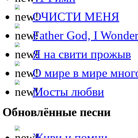
ОЧИСТИ МЕНЯ
Father God, I Wonde
Я на свити прожыв
О мире в мире мног
Мосты любви
Обновлённые песни
Живи и помни