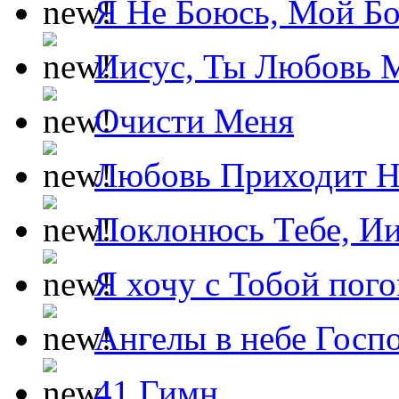
Я Не Боюсь, Мой Б
Иисус, Ты Любовь 
Очисти Меня
Любовь Приходит Н
Поклонюсь Тебе, Ии
Я хочу с Тобой пог
Ангелы в небе Госпо
41 Гимн