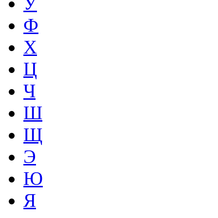
У
Ф
Х
Ц
Ч
Ш
Щ
Э
Ю
Я