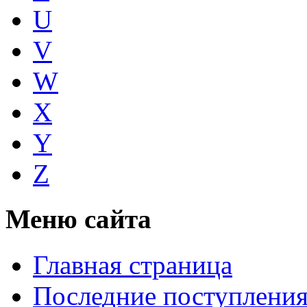
U
V
W
X
Y
Z
Меню сайта
Главная страница
Последние поступлени