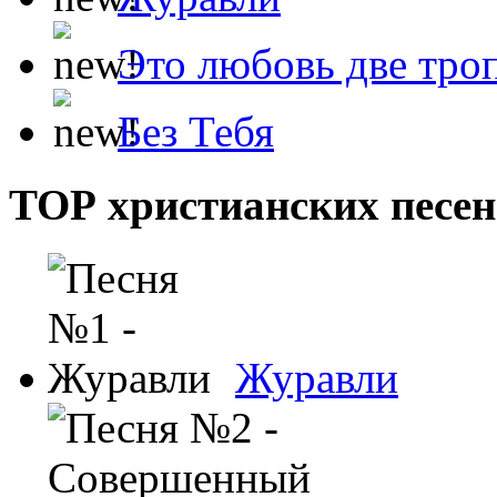
Это любовь две тро
Без Тебя
ТОР христианских песен
Журавли