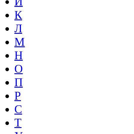
И
К
Л
М
Н
О
П
Р
С
Т