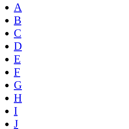
A
B
C
D
E
F
G
H
I
J