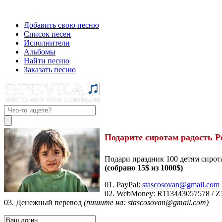
Добавить свою песню
Список песен
Исполнители
Альбомы
Найти песню
Заказать песню
Подарите сиротам радость Р
Подари праздник 100 детям сирот
(собрано 15$ из 1000$)
01. PayPal:
stascosovan@gmail.com
02. WebMoney:
R113443057578
/
Z
03. Денежный перевод
(пишите на: stascosovan@gmail.com)