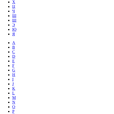
Х
Ц
Ч
Ш
Щ
Э
Ю
Я
A
B
C
D
E
F
G
H
I
J
K
L
M
N
O
P