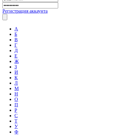
Регистрация аккаунта
А
Б
В
Г
Д
Е
Ж
З
И
К
Л
М
Н
О
П
Р
С
Т
У
Ф