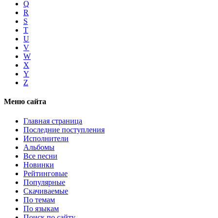
Q
R
S
T
U
V
W
X
Y
Z
Меню сайта
Главная страница
Последние поступления
Исполнители
Альбомы
Все песни
Новинки
Рейтинговые
Популярные
Скачиваемые
По темам
По языкам
Поиск по сайту