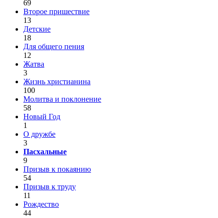
69
Второе пришествие
13
Детские
18
Для общего пения
12
Жатва
3
Жизнь христианина
100
Молитва и поклонение
58
Новый Год
1
О дружбе
3
Пасхальные
9
Призыв к покаянию
54
Призыв к труду
11
Рождество
44