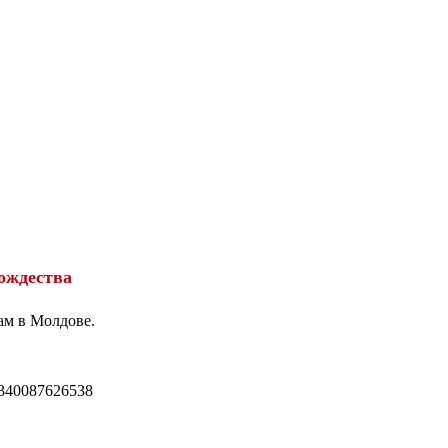
ождества
ам в Молдове.
340087626538