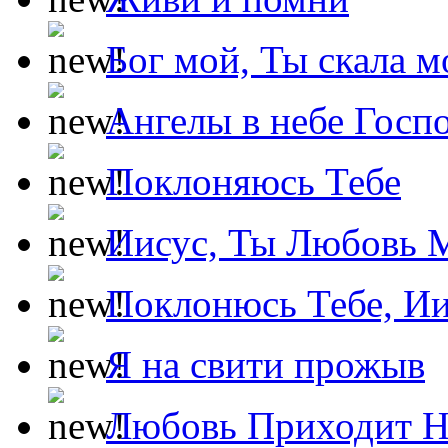
Бог мой, Ты скала м
Ангелы в небе Госпо
Поклоняюсь Тебе
Иисус, Ты Любовь 
Поклонюсь Тебе, Ии
Я на свити прожыв
Любовь Приходит Н