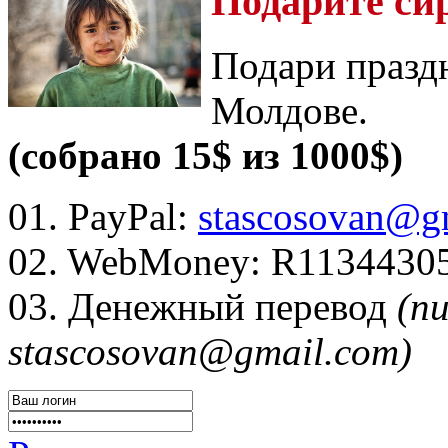
Подарите си
Подари празд
Молдове.
(собрано 15$ из 1000$)
01. PayPal:
stascosovan@g
02. WebMoney:
R1134430
03. Денежный перевод
(п
stascosovan@gmail.com)