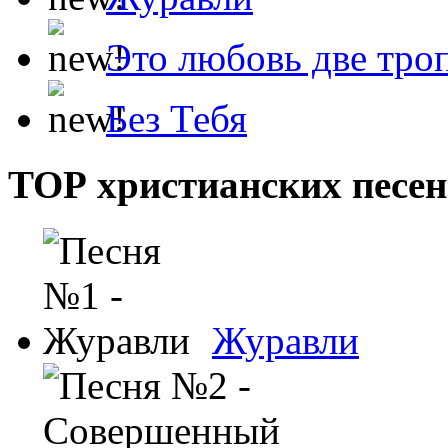
Это любовь две тро
Без Тебя
ТОР христианских песен
Журавли