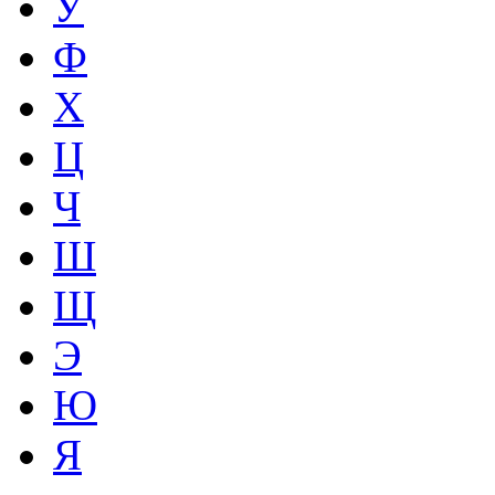
У
Ф
Х
Ц
Ч
Ш
Щ
Э
Ю
Я