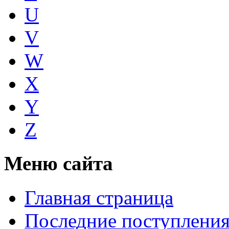
U
V
W
X
Y
Z
Меню сайта
Главная страница
Последние поступлени