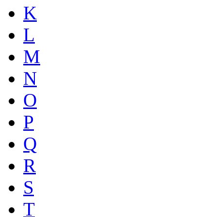
K
L
M
N
O
P
Q
R
S
T