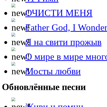
ОЧИСТИ МЕНЯ
Father God, I Wonde
Я на свити прожыв
О мире в мире мног
Мосты любви
Обновлённые песни
Живи и помни