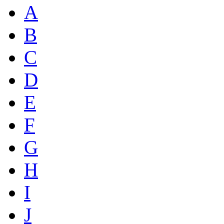
A
B
C
D
E
F
G
H
I
J