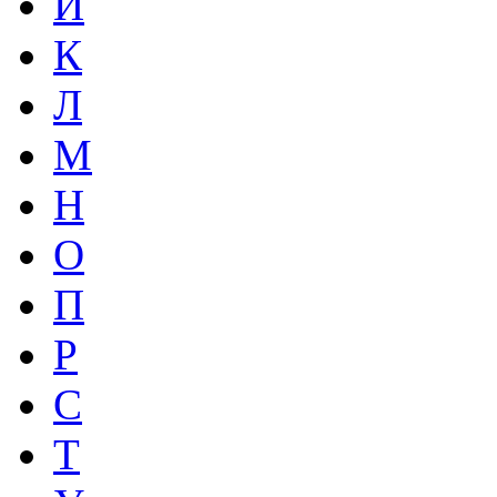
И
К
Л
М
Н
О
П
Р
С
Т