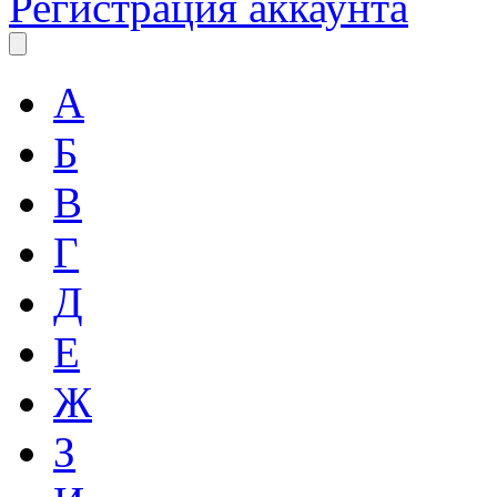
Регистрация аккаунта
А
Б
В
Г
Д
Е
Ж
З