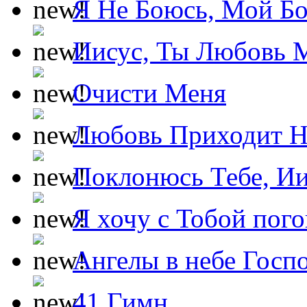
Я Не Боюсь, Мой Б
Иисус, Ты Любовь 
Очисти Меня
Любовь Приходит Н
Поклонюсь Тебе, Ии
Я хочу с Тобой пог
Ангелы в небе Госпо
41 Гимн