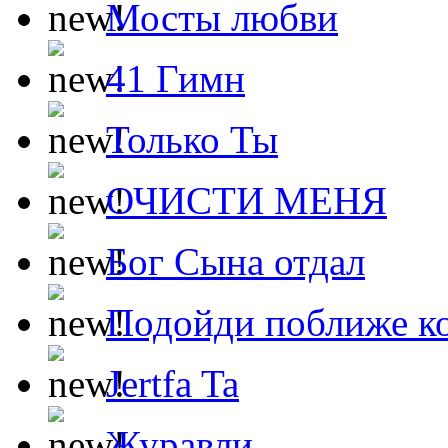
Мосты любви
41 Гимн
Только Ты
ОЧИСТИ МЕНЯ
Бог Сына отдал
Подойди поближе ко
Jertfa Ta
Журавли