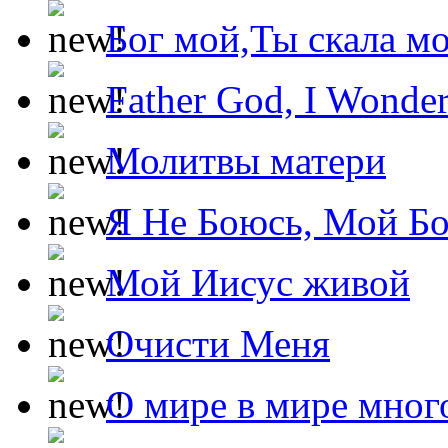
Бог мой,Ты скала м
Father God, I Wonde
Молитвы матери
Я Не Боюсь, Мой Б
Мой Иисус живой
Очисти Меня
О мире в мире мног