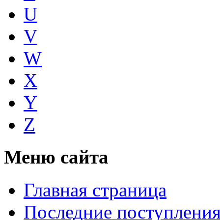
U
V
W
X
Y
Z
Меню сайта
Главная страница
Последние поступлени