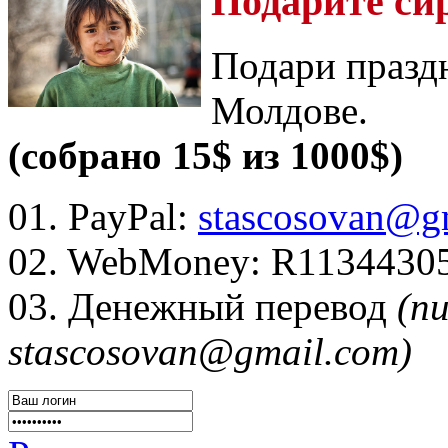
Подарите си
Подари празд
Молдове.
(собрано 15$ из 1000$)
01. PayPal:
stascosovan@g
02. WebMoney:
R1134430
03. Денежный перевод
(п
stascosovan@gmail.com)