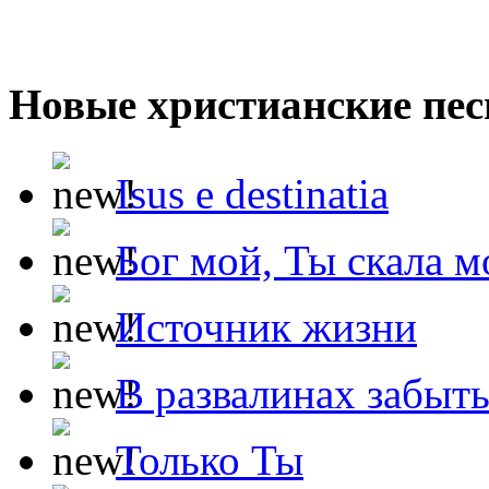
Новые христианские пес
Isus e destinatia
Бог мой, Ты скала м
Источник жизни
В развалинах забыт
Только Ты