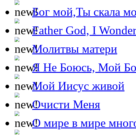
Бог мой,Ты скала м
Father God, I Wonde
Молитвы матери
Я Не Боюсь, Мой Б
Мой Иисус живой
Очисти Меня
О мире в мире мног