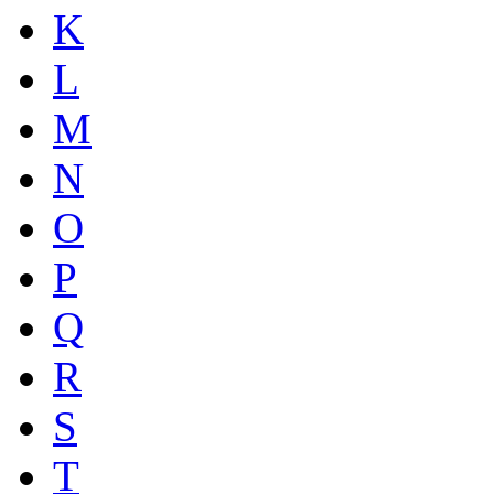
K
L
M
N
O
P
Q
R
S
T