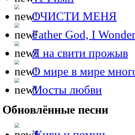
ОЧИСТИ МЕНЯ
Father God, I Wonde
Я на свити прожыв
О мире в мире мног
Мосты любви
Обновлённые песни
Живи и помни