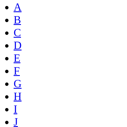
A
B
C
D
E
F
G
H
I
J