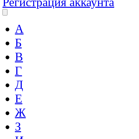
Регистрация аккаунта
А
Б
В
Г
Д
Е
Ж
З