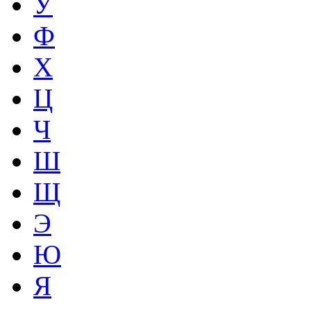
У
Ф
Х
Ц
Ч
Ш
Щ
Э
Ю
Я