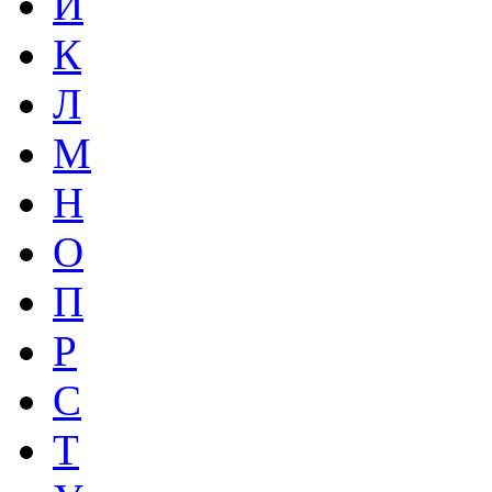
И
К
Л
М
Н
О
П
Р
С
Т