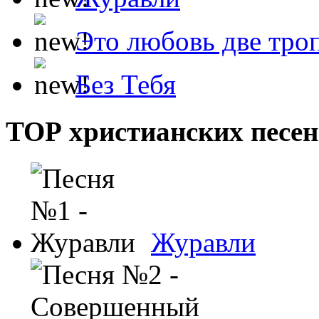
Это любовь две тро
Без Тебя
ТОР христианских песен
Журавли