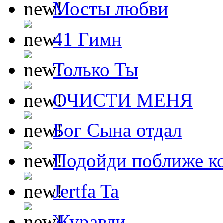
Мосты любви
41 Гимн
Только Ты
ОЧИСТИ МЕНЯ
Бог Сына отдал
Подойди поближе ко
Jertfa Ta
Журавли