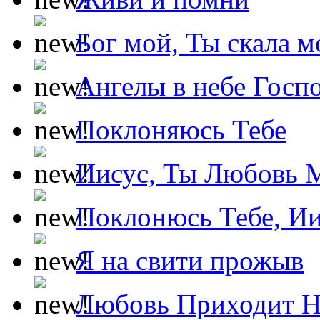
Бог мой, Ты скала м
Ангелы в небе Госпо
Поклоняюсь Тебе
Иисус, Ты Любовь 
Поклонюсь Тебе, Ии
Я на свити прожыв
Любовь Приходит Н