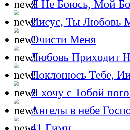
Я Не Боюсь, Мой Б
Иисус, Ты Любовь 
Очисти Меня
Любовь Приходит Н
Поклонюсь Тебе, Ии
Я хочу с Тобой пог
Ангелы в небе Госпо
41 Гимн