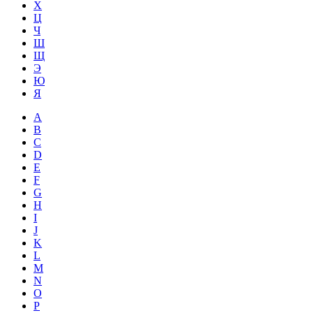
Х
Ц
Ч
Ш
Щ
Э
Ю
Я
A
B
C
D
E
F
G
H
I
J
K
L
M
N
O
P