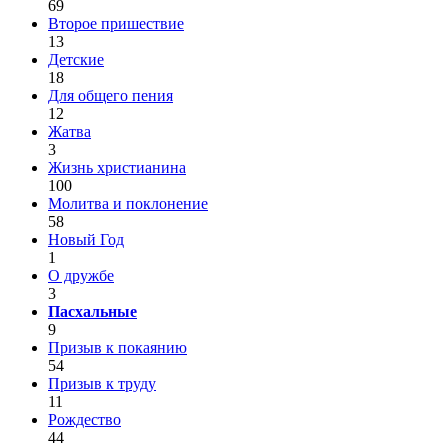
69
Второе пришествие
13
Детские
18
Для общего пения
12
Жатва
3
Жизнь христианина
100
Молитва и поклонение
58
Новый Год
1
О дружбе
3
Пасхальные
9
Призыв к покаянию
54
Призыв к труду
11
Рождество
44