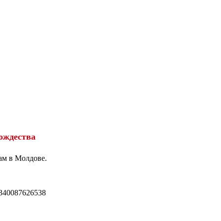
ождества
ам в Молдове.
340087626538