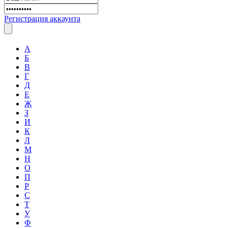
Регистрация аккаунта
А
Б
В
Г
Д
Е
Ж
З
И
К
Л
М
Н
О
П
Р
С
Т
У
Ф