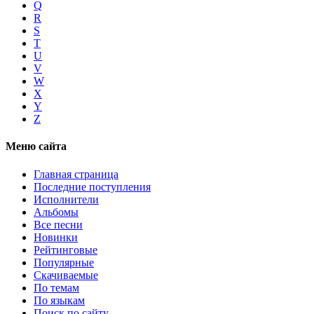
Q
R
S
T
U
V
W
X
Y
Z
Меню сайта
Главная страница
Последние поступления
Исполнители
Альбомы
Все песни
Новинки
Рейтинговые
Популярные
Скачиваемые
По темам
По языкам
Поиск по сайту