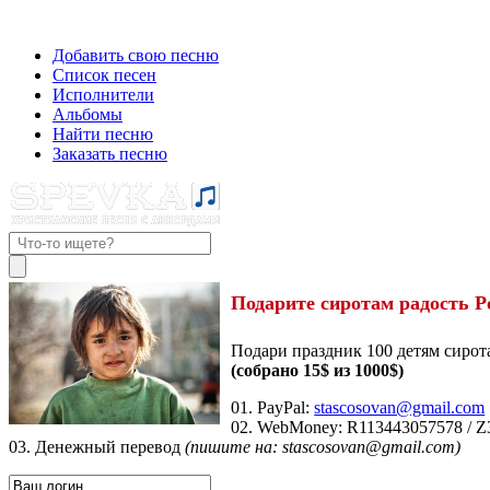
Добавить свою песню
Список песен
Исполнители
Альбомы
Найти песню
Заказать песню
Подарите сиротам радость Р
Подари праздник 100 детям сирот
(собрано 15$ из 1000$)
01. PayPal:
stascosovan@gmail.com
02. WebMoney:
R113443057578
/
Z
03. Денежный перевод
(пишите на: stascosovan@gmail.com)