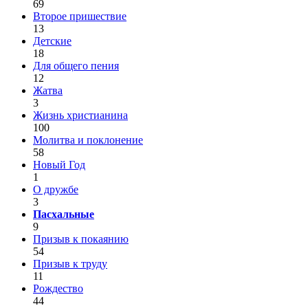
69
Второе пришествие
13
Детские
18
Для общего пения
12
Жатва
3
Жизнь христианина
100
Молитва и поклонение
58
Новый Год
1
О дружбе
3
Пасхальные
9
Призыв к покаянию
54
Призыв к труду
11
Рождество
44