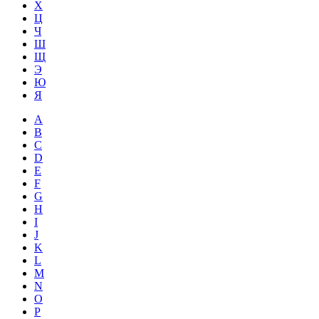
Х
Ц
Ч
Ш
Щ
Э
Ю
Я
A
B
C
D
E
F
G
H
I
J
K
L
M
N
O
P