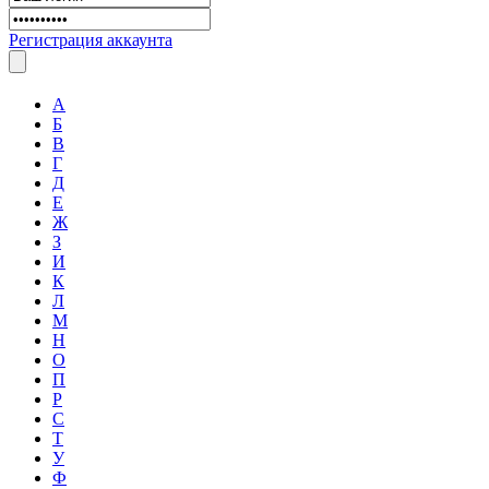
Регистрация аккаунта
А
Б
В
Г
Д
Е
Ж
З
И
К
Л
М
Н
О
П
Р
С
Т
У
Ф