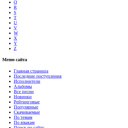
Q
R
S
T
U
V
W
X
Y
Z
Меню сайта
Главная страница
Последние поступления
Исполнители
Альбомы
Все песни
Новинки
Рейтинговые
Популярные
Скачиваемые
По темам
По языкам
Поиск по сайту