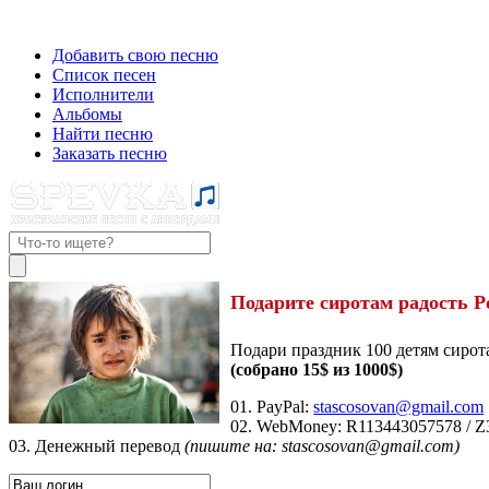
Добавить свою песню
Список песен
Исполнители
Альбомы
Найти песню
Заказать песню
Подарите сиротам радость Р
Подари праздник 100 детям сирот
(собрано 15$ из 1000$)
01. PayPal:
stascosovan@gmail.com
02. WebMoney:
R113443057578
/
Z
03. Денежный перевод
(пишите на: stascosovan@gmail.com)