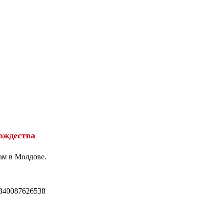
ождества
ам в Молдове.
340087626538