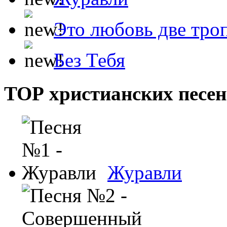
Это любовь две тро
Без Тебя
ТОР христианских песен
Журавли