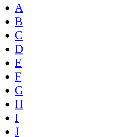
A
B
C
D
E
F
G
H
I
J