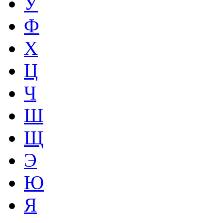
У
Ф
Х
Ц
Ч
Ш
Щ
Э
Ю
Я