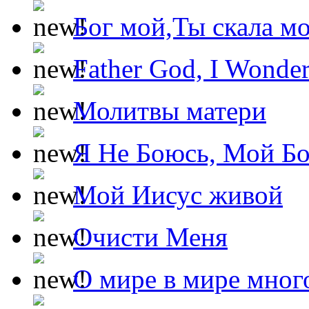
Бог мой,Ты скала м
Father God, I Wonde
Молитвы матери
Я Не Боюсь, Мой Б
Мой Иисус живой
Очисти Меня
О мире в мире мног