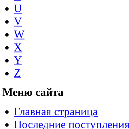
U
V
W
X
Y
Z
Меню сайта
Главная страница
Последние поступлени