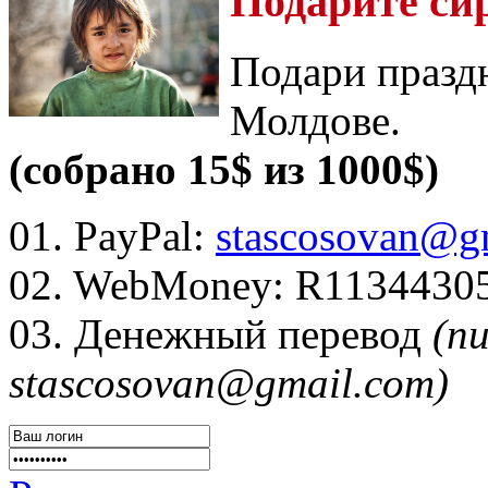
Подарите си
Подари празд
Молдове.
(собрано 15$ из 1000$)
01. PayPal:
stascosovan@g
02. WebMoney:
R1134430
03. Денежный перевод
(п
stascosovan@gmail.com)