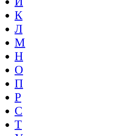
И
К
Л
М
Н
О
П
Р
С
Т