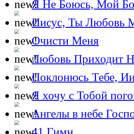
Я Не Боюсь, Мой Б
Иисус, Ты Любовь 
Очисти Меня
Любовь Приходит Н
Поклонюсь Тебе, Ии
Я хочу с Тобой пог
Ангелы в небе Госпо
41 Гимн