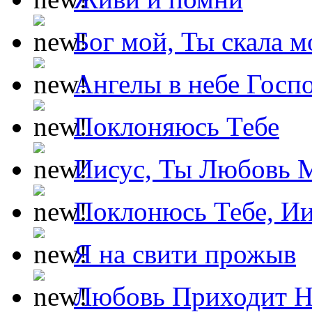
Бог мой, Ты скала м
Ангелы в небе Госпо
Поклоняюсь Тебе
Иисус, Ты Любовь 
Поклонюсь Тебе, Ии
Я на свити прожыв
Любовь Приходит Н