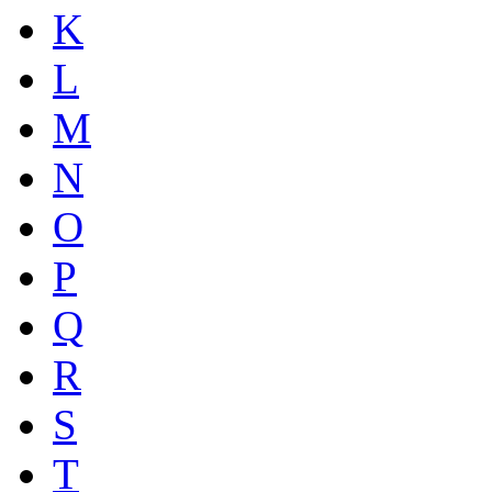
K
L
M
N
O
P
Q
R
S
T