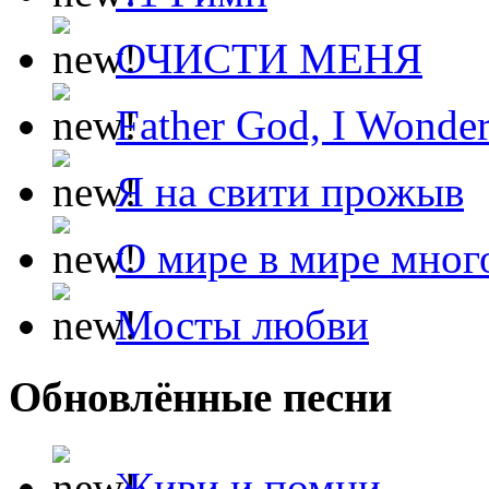
ОЧИСТИ МЕНЯ
Father God, I Wonde
Я на свити прожыв
О мире в мире мног
Мосты любви
Обновлённые песни
Живи и помни