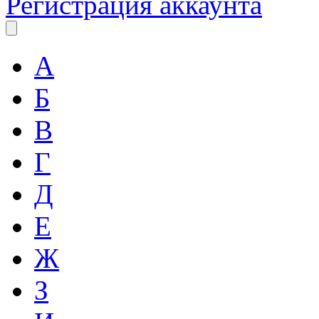
Регистрация аккаунта
А
Б
В
Г
Д
Е
Ж
З