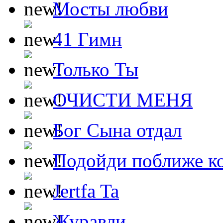
Мосты любви
41 Гимн
Только Ты
ОЧИСТИ МЕНЯ
Бог Сына отдал
Подойди поближе ко
Jertfa Ta
Журавли