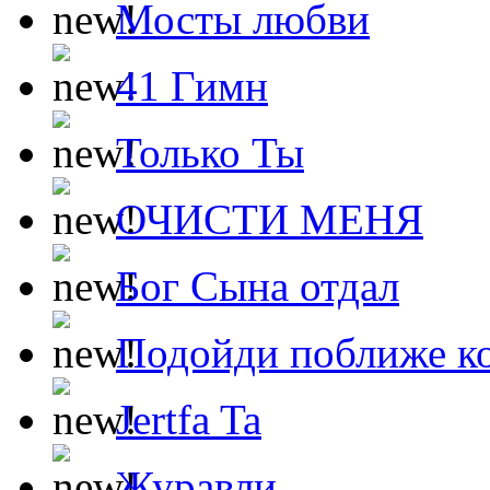
Мосты любви
41 Гимн
Только Ты
ОЧИСТИ МЕНЯ
Бог Сына отдал
Подойди поближе ко
Jertfa Ta
Журавли