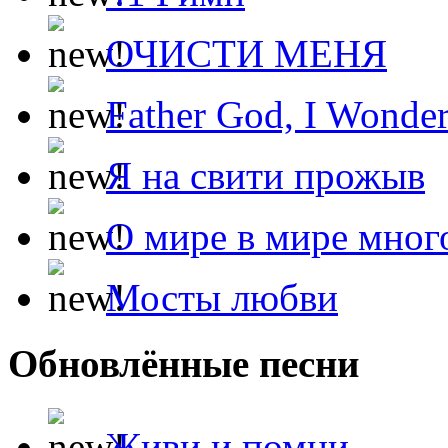
ОЧИСТИ МЕНЯ
Father God, I Wonde
Я на свити прожыв
О мире в мире мног
Мосты любви
Обновлённые песни
Живи и помни