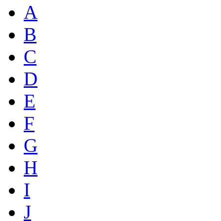
A
B
C
D
E
F
G
H
I
J