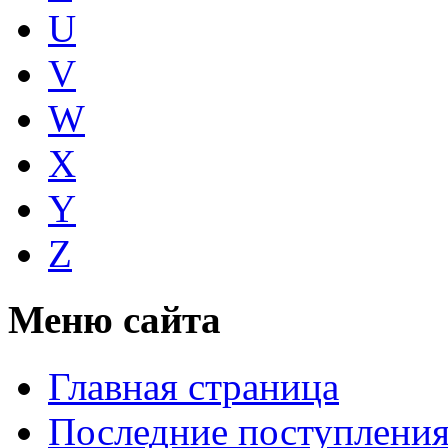
U
V
W
X
Y
Z
Меню сайта
Главная страница
Последние поступлени