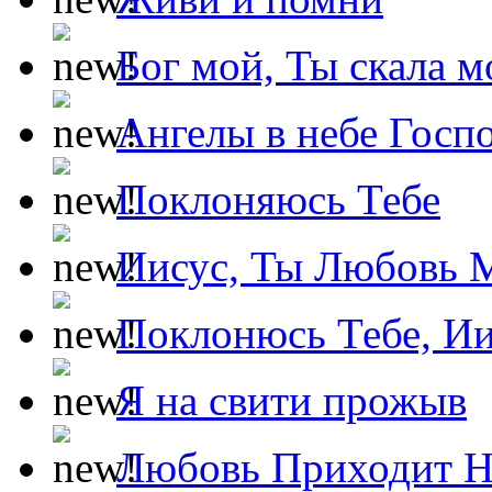
Бог мой, Ты скала м
Ангелы в небе Госпо
Поклоняюсь Тебе
Иисус, Ты Любовь 
Поклонюсь Тебе, Ии
Я на свити прожыв
Любовь Приходит Н