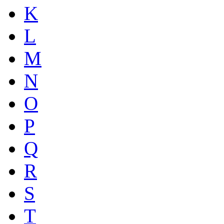
K
L
M
N
O
P
Q
R
S
T