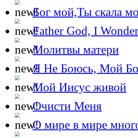
Бог мой,Ты скала м
Father God, I Wonde
Молитвы матери
Я Не Боюсь, Мой Б
Мой Иисус живой
Очисти Меня
О мире в мире мног