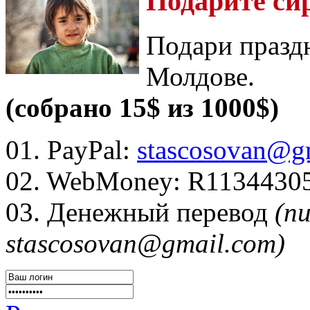
Подарите си
Подари празд
Молдове.
(собрано 15$ из 1000$)
01. PayPal:
stascosovan@g
02. WebMoney:
R1134430
03. Денежный перевод
(п
stascosovan@gmail.com)