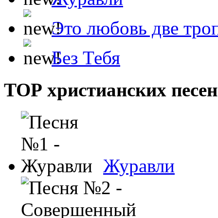
Это любовь две тро
Без Тебя
ТОР христианских песен
Журавли