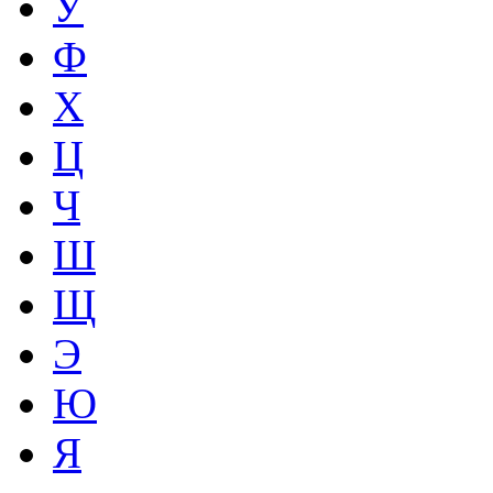
У
Ф
Х
Ц
Ч
Ш
Щ
Э
Ю
Я