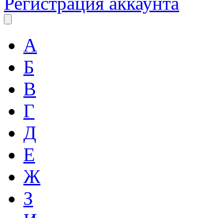
Регистрация аккаунта
А
Б
В
Г
Д
Е
Ж
З