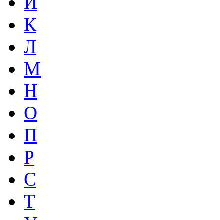
И
К
Л
М
Н
О
П
Р
С
Т