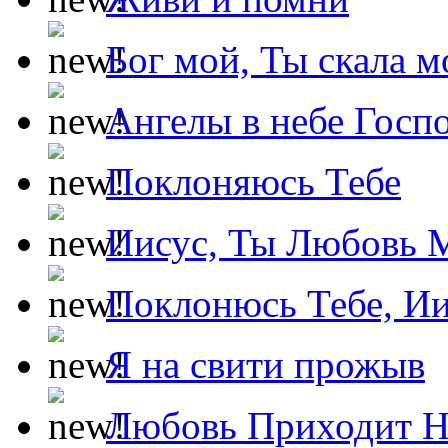
Бог мой, Ты скала м
Ангелы в небе Госпо
Поклоняюсь Тебе
Иисус, Ты Любовь 
Поклонюсь Тебе, Ии
Я на свити прожыв
Любовь Приходит Н