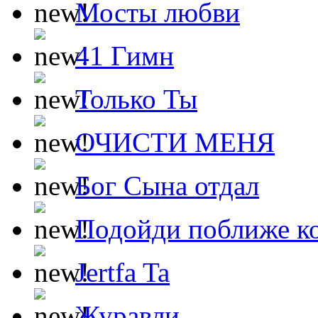
Мосты любви
41 Гимн
Только Ты
ОЧИСТИ МЕНЯ
Бог Сына отдал
Подойди поближе ко
Jertfa Ta
Журавли