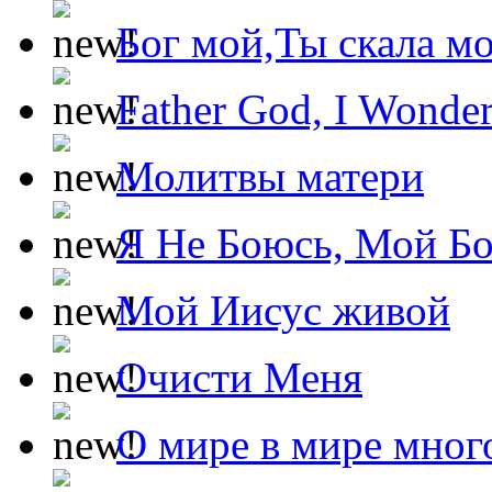
Бог мой,Ты скала м
Father God, I Wonde
Молитвы матери
Я Не Боюсь, Мой Б
Мой Иисус живой
Очисти Меня
О мире в мире мног