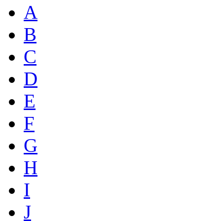
A
B
C
D
E
F
G
H
I
J