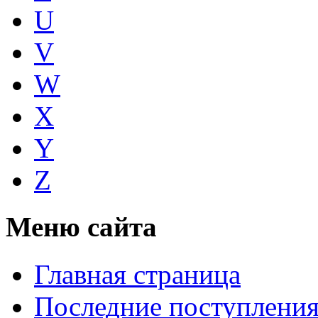
U
V
W
X
Y
Z
Меню сайта
Главная страница
Последние поступлени