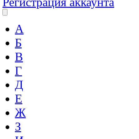
Регистрация аккаунта
А
Б
В
Г
Д
Е
Ж
З