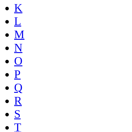
K
L
M
N
O
P
Q
R
S
T