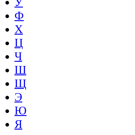
У
Ф
Х
Ц
Ч
Ш
Щ
Э
Ю
Я