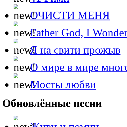
ОЧИСТИ МЕНЯ
Father God, I Wonde
Я на свити прожыв
О мире в мире мног
Мосты любви
Обновлённые песни
Живи и помни