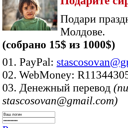
Подарите си
Подари празд
Молдове.
(собрано 15$ из 1000$)
01. PayPal:
stascosovan@g
02. WebMoney:
R1134430
03. Денежный перевод
(п
stascosovan@gmail.com)