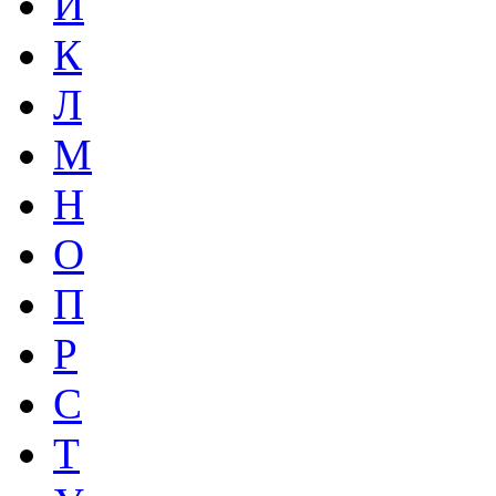
И
К
Л
М
Н
О
П
Р
С
Т