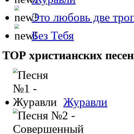
Это любовь две тро
Без Тебя
ТОР христианских песен
Журавли