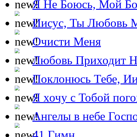
Я Не Боюсь, Мой Б
Иисус, Ты Любовь 
Очисти Меня
Любовь Приходит Н
Поклонюсь Тебе, Ии
Я хочу с Тобой пог
Ангелы в небе Госпо
41 Гимн