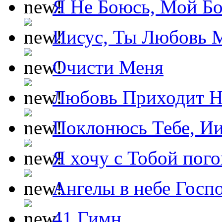
Я Не Боюсь, Мой Б
Иисус, Ты Любовь 
Очисти Меня
Любовь Приходит Н
Поклонюсь Тебе, Ии
Я хочу с Тобой пог
Ангелы в небе Госпо
41 Гимн