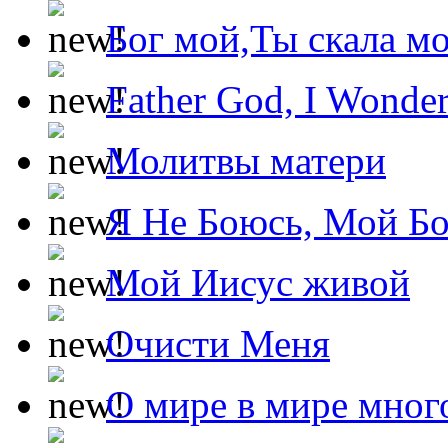
Бог мой,Ты скала м
Father God, I Wonde
Молитвы матери
Я Не Боюсь, Мой Б
Мой Иисус живой
Очисти Меня
О мире в мире мног