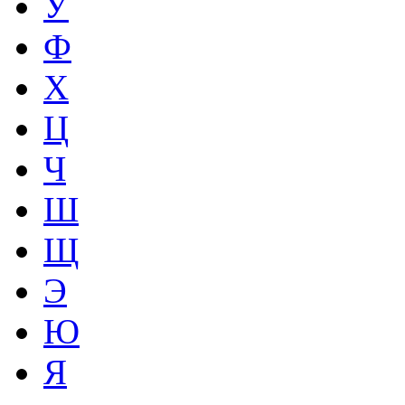
У
Ф
Х
Ц
Ч
Ш
Щ
Э
Ю
Я