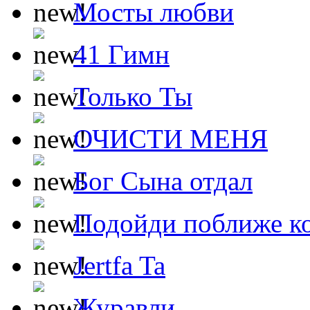
Мосты любви
41 Гимн
Только Ты
ОЧИСТИ МЕНЯ
Бог Сына отдал
Подойди поближе ко
Jertfa Ta
Журавли