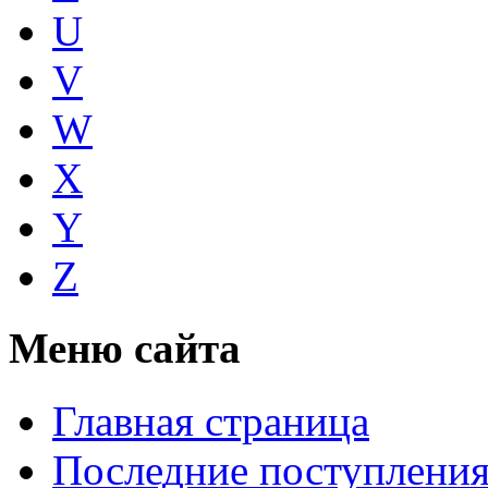
U
V
W
X
Y
Z
Меню сайта
Главная страница
Последние поступлени