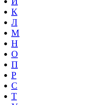
И
К
Л
М
Н
О
П
Р
С
Т