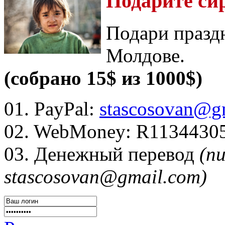
Подарите си
Подари празд
Молдове.
(собрано 15$ из 1000$)
01. PayPal:
stascosovan@g
02. WebMoney:
R1134430
03. Денежный перевод
(п
stascosovan@gmail.com)