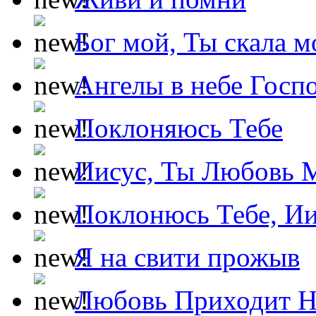
Бог мой, Ты скала м
Ангелы в небе Госпо
Поклоняюсь Тебе
Иисус, Ты Любовь 
Поклонюсь Тебе, Ии
Я на свити прожыв
Любовь Приходит Н