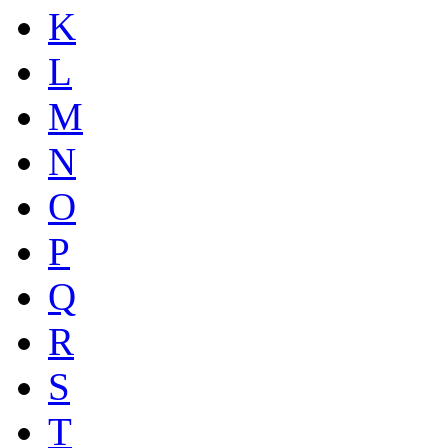
K
L
M
N
O
P
Q
R
S
T