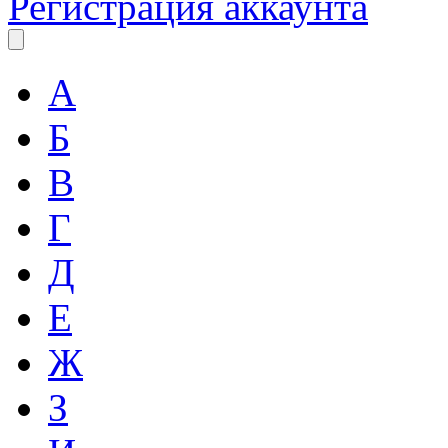
Регистрация аккаунта
А
Б
В
Г
Д
Е
Ж
З