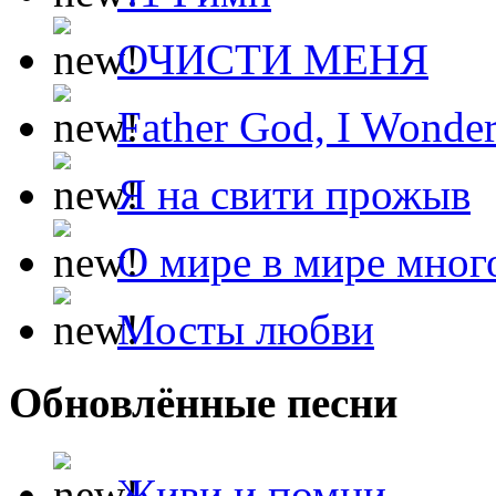
ОЧИСТИ МЕНЯ
Father God, I Wonde
Я на свити прожыв
О мире в мире мног
Мосты любви
Обновлённые песни
Живи и помни