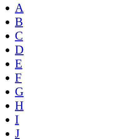
A
B
C
D
E
F
G
H
I
J