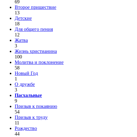
69
Второе пришествие
13
Детские
18
Для общего пения
12
Жатва
3
Жизнь христианина
100
Молитва и поклонение
58
Новый Год
1
О дружбе
3
Пасхальные
9
Призыв к покаянию
54
Призыв к труду
11
Рождество
44