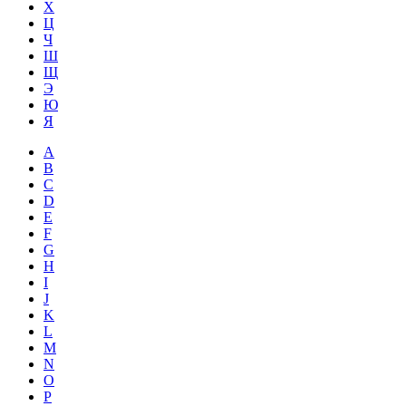
Х
Ц
Ч
Ш
Щ
Э
Ю
Я
A
B
C
D
E
F
G
H
I
J
K
L
M
N
O
P