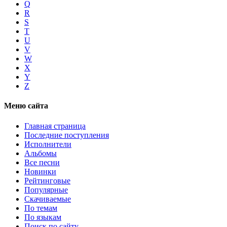
Q
R
S
T
U
V
W
X
Y
Z
Меню сайта
Главная страница
Последние поступления
Исполнители
Альбомы
Все песни
Новинки
Рейтинговые
Популярные
Скачиваемые
По темам
По языкам
Поиск по сайту