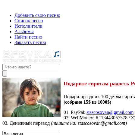
Добавить свою песню
Список песен
Исполнители
Альбомы
Найти песню
Заказать песню
Подарите сиротам радость Р
Подари праздник 100 детям сирот
(собрано 15$ из 1000$)
01. PayPal:
stascosovan@gmail.com
02. WebMoney:
R113443057578
/
Z
03. Денежный перевод
(пишите на: stascosovan@gmail.com)