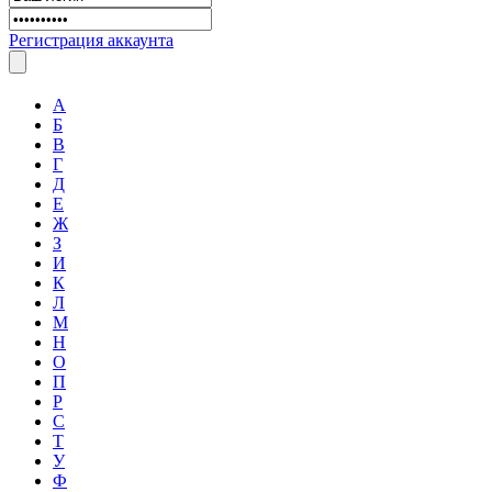
Регистрация аккаунта
А
Б
В
Г
Д
Е
Ж
З
И
К
Л
М
Н
О
П
Р
С
Т
У
Ф