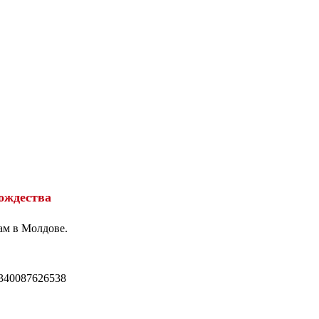
ождества
ам в Молдове.
340087626538