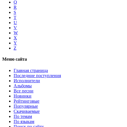
Q
R
S
T
U
V
W
X
Y
Z
Меню сайта
Главная страница
Последние поступления
Исполнители
Альбомы
Все песни
Новинки
Рейтинговые
Популярные
Скачиваемые
По темам
По языкам
Поиск по сайту