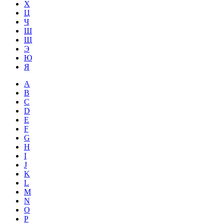
Х
Ц
Ч
Ш
Щ
Э
Ю
Я
A
B
C
D
E
F
G
H
I
J
K
L
M
N
O
P