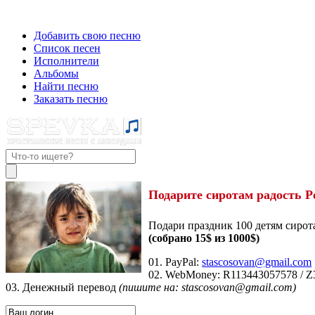
Добавить свою песню
Список песен
Исполнители
Альбомы
Найти песню
Заказать песню
Подарите сиротам радость Р
Подари праздник 100 детям сирот
(собрано 15$ из 1000$)
01. PayPal:
stascosovan@gmail.com
02. WebMoney:
R113443057578
/
Z
03. Денежный перевод
(пишите на: stascosovan@gmail.com)