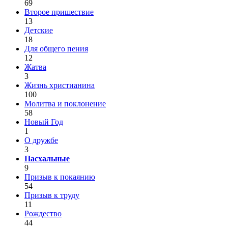
69
Второе пришествие
13
Детские
18
Для общего пения
12
Жатва
3
Жизнь христианина
100
Молитва и поклонение
58
Новый Год
1
О дружбе
3
Пасхальные
9
Призыв к покаянию
54
Призыв к труду
11
Рождество
44