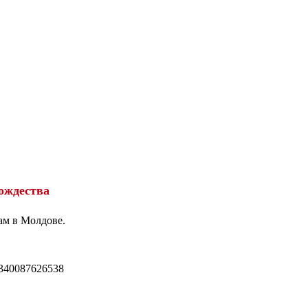
ождества
ам в Молдове.
340087626538