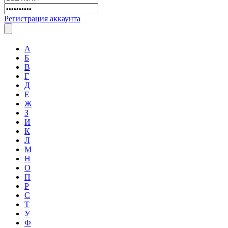
Регистрация аккаунта
А
Б
В
Г
Д
Е
Ж
З
И
К
Л
М
Н
О
П
Р
С
Т
У
Ф