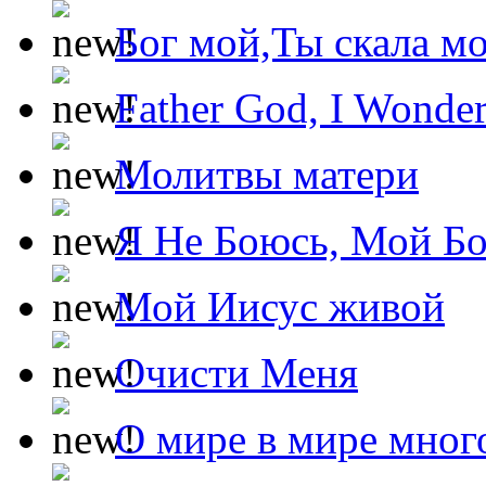
Бог мой,Ты скала м
Father God, I Wonde
Молитвы матери
Я Не Боюсь, Мой Б
Мой Иисус живой
Очисти Меня
О мире в мире мног