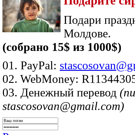
Подарите си
Подари празд
Молдове.
(собрано 15$ из 1000$)
01. PayPal:
stascosovan@g
02. WebMoney:
R1134430
03. Денежный перевод
(п
stascosovan@gmail.com)