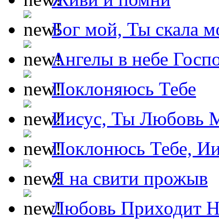
Бог мой, Ты скала м
Ангелы в небе Госпо
Поклоняюсь Тебе
Иисус, Ты Любовь 
Поклонюсь Тебе, Ии
Я на свити прожыв
Любовь Приходит Н