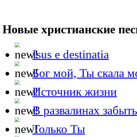
Новые христианские пес
Isus e destinatia
Бог мой, Ты скала м
Источник жизни
В развалинах забыт
Только Ты