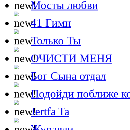
Мосты любви
41 Гимн
Только Ты
ОЧИСТИ МЕНЯ
Бог Сына отдал
Подойди поближе ко
Jertfa Ta
Журавли