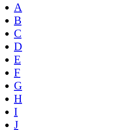
A
B
C
D
E
F
G
H
I
J