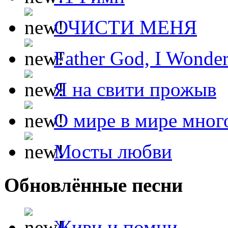
ОЧИСТИ МЕНЯ
Father God, I Wonde
Я на свити прожыв
О мире в мире мног
Мосты любви
Обновлённые песни
Живи и помни