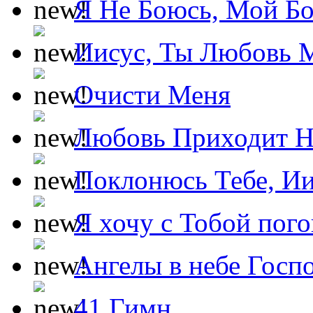
Я Не Боюсь, Мой Б
Иисус, Ты Любовь 
Очисти Меня
Любовь Приходит Н
Поклонюсь Тебе, Ии
Я хочу с Тобой пог
Ангелы в небе Госпо
41 Гимн