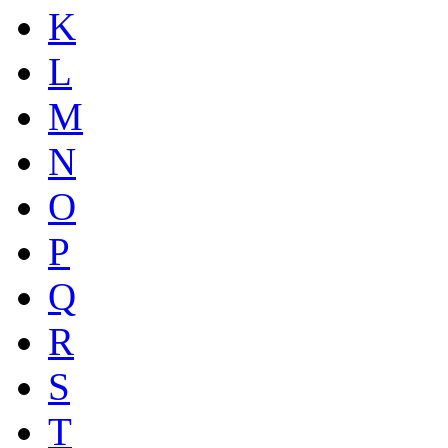
K
L
M
N
O
P
Q
R
S
T