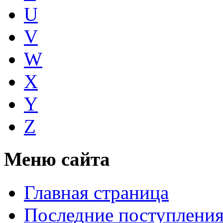
U
V
W
X
Y
Z
Меню сайта
Главная страница
Последние поступлени