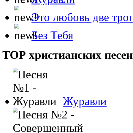
Это любовь две тро
Без Тебя
ТОР христианских песен
Журавли