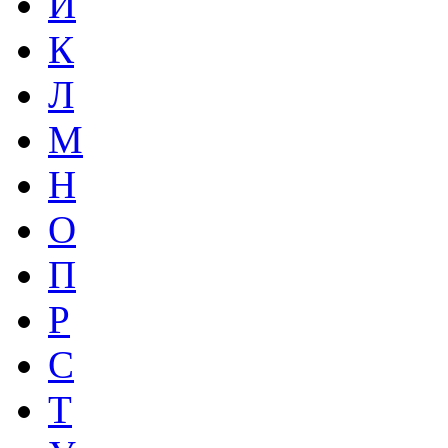
И
К
Л
М
Н
О
П
Р
С
Т