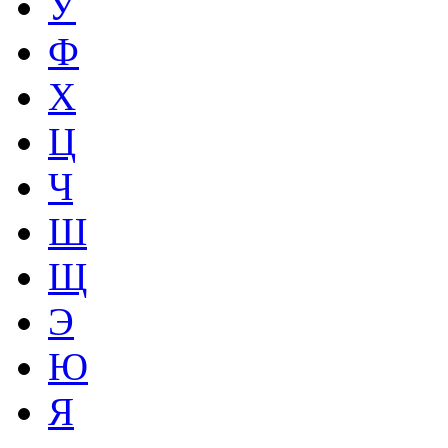
У
Ф
Х
Ц
Ч
Ш
Щ
Э
Ю
Я