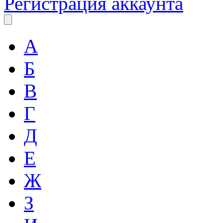
Регистрация аккаунта
А
Б
В
Г
Д
Е
Ж
З