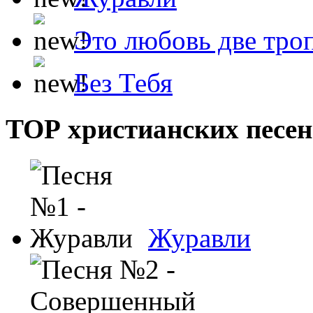
Это любовь две тро
Без Тебя
ТОР христианских песен
Журавли