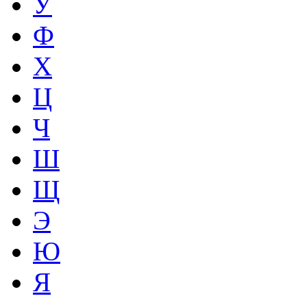
У
Ф
Х
Ц
Ч
Ш
Щ
Э
Ю
Я