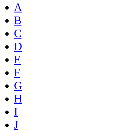
A
B
C
D
E
F
G
H
I
J