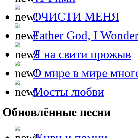
ОЧИСТИ МЕНЯ
Father God, I Wonde
Я на свити прожыв
О мире в мире мног
Мосты любви
Обновлённые песни
Живи и помни