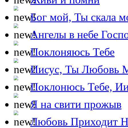
Бог мой, Ты скала м
Ангелы в небе Госпо
Поклоняюсь Тебе
Иисус, Ты Любовь 
Поклонюсь Тебе, Ии
Я на свити прожыв
Любовь Приходит Н