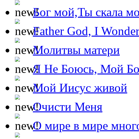
Бог мой,Ты скала м
Father God, I Wonde
Молитвы матери
Я Не Боюсь, Мой Б
Мой Иисус живой
Очисти Меня
О мире в мире мног