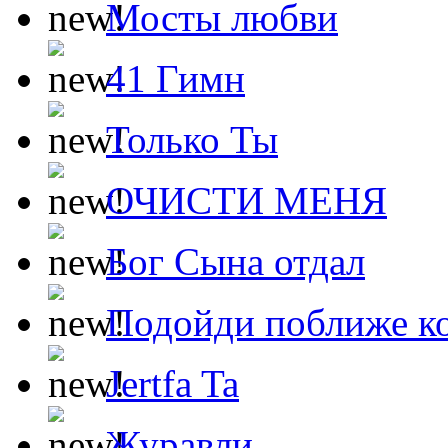
Мосты любви
41 Гимн
Только Ты
ОЧИСТИ МЕНЯ
Бог Сына отдал
Подойди поближе ко
Jertfa Ta
Журавли