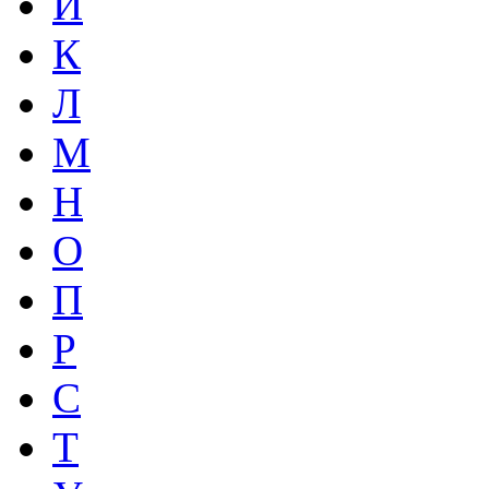
И
К
Л
М
Н
О
П
Р
С
Т