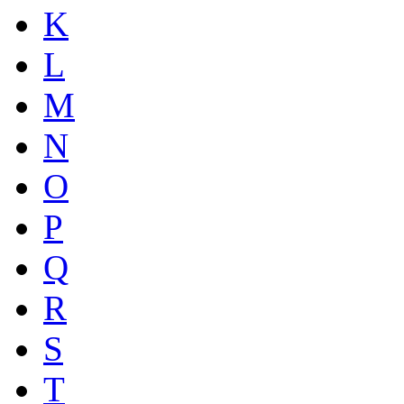
K
L
M
N
O
P
Q
R
S
T