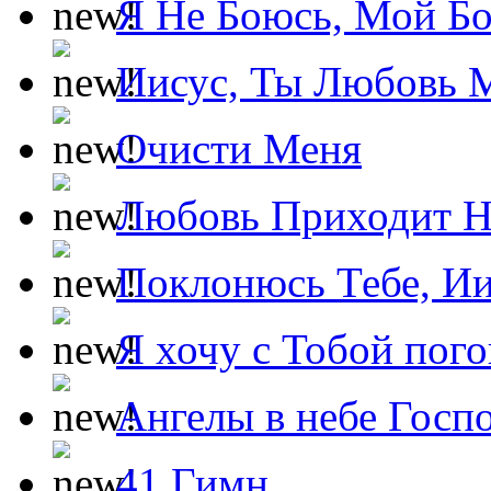
Я Не Боюсь, Мой Б
Иисус, Ты Любовь 
Очисти Меня
Любовь Приходит Н
Поклонюсь Тебе, Ии
Я хочу с Тобой пог
Ангелы в небе Госпо
41 Гимн