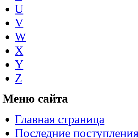
U
V
W
X
Y
Z
Меню сайта
Главная страница
Последние поступлени