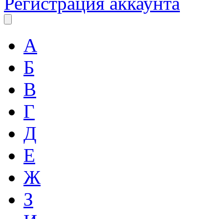
Регистрация аккаунта
А
Б
В
Г
Д
Е
Ж
З