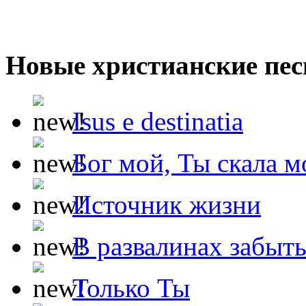
Новые христианские пес
Isus e destinatia
Бог мой, Ты скала м
Источник жизни
В развалинах забыт
Только Ты