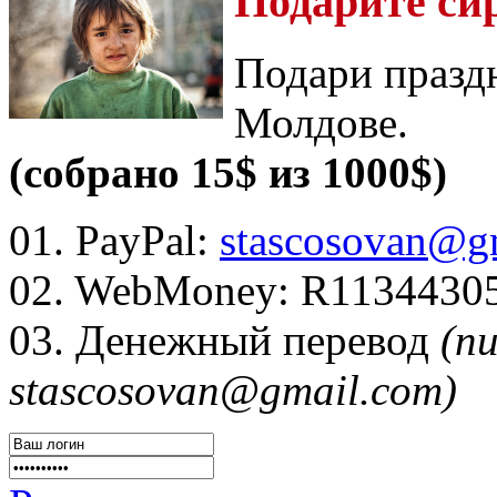
Подарите си
Подари празд
Молдове.
(собрано 15$ из 1000$)
01. PayPal:
stascosovan@g
02. WebMoney:
R1134430
03. Денежный перевод
(п
stascosovan@gmail.com)