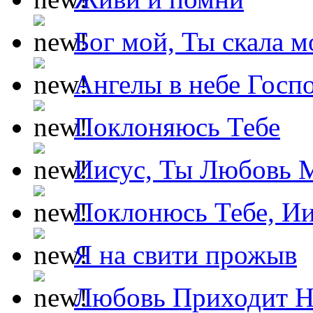
Бог мой, Ты скала м
Ангелы в небе Госпо
Поклоняюсь Тебе
Иисус, Ты Любовь 
Поклонюсь Тебе, Ии
Я на свити прожыв
Любовь Приходит Н