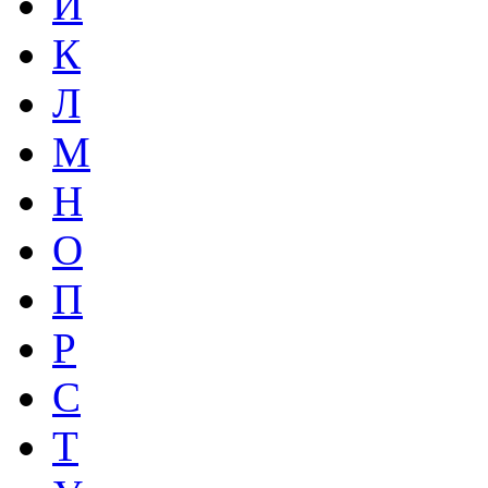
И
К
Л
М
Н
О
П
Р
С
Т