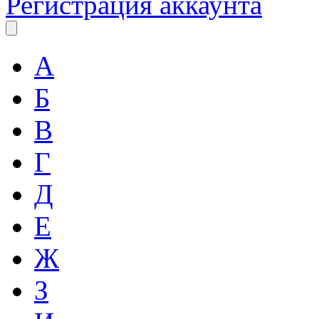
Регистрация аккаунта
А
Б
В
Г
Д
Е
Ж
З