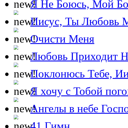
Я Не Боюсь, Мой Б
Иисус, Ты Любовь 
Очисти Меня
Любовь Приходит Н
Поклонюсь Тебе, Ии
Я хочу с Тобой пог
Ангелы в небе Госпо
41 Гимн