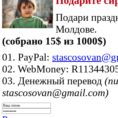
Подарите си
Подари празд
Молдове.
(собрано 15$ из 1000$)
01. PayPal:
stascosovan@g
02. WebMoney:
R1134430
03. Денежный перевод
(п
stascosovan@gmail.com)