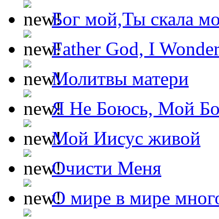
Бог мой,Ты скала м
Father God, I Wonde
Молитвы матери
Я Не Боюсь, Мой Б
Мой Иисус живой
Очисти Меня
О мире в мире мног