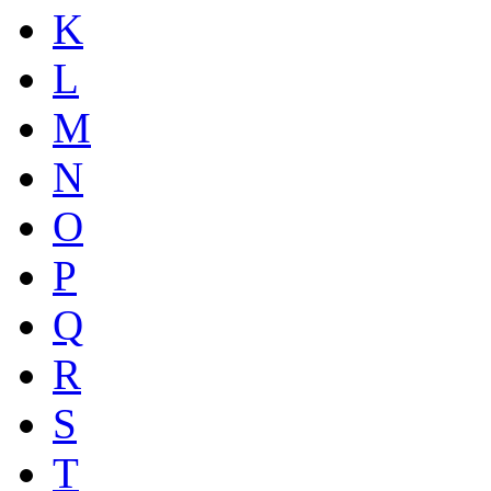
K
L
M
N
O
P
Q
R
S
T