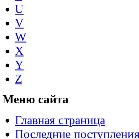
U
V
W
X
Y
Z
Меню сайта
Главная страница
Последние поступлени