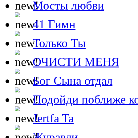
Мосты любви
41 Гимн
Только Ты
ОЧИСТИ МЕНЯ
Бог Сына отдал
Подойди поближе ко
Jertfa Ta
Журавли