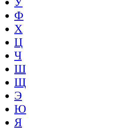
У
Ф
Х
Ц
Ч
Ш
Щ
Э
Ю
Я