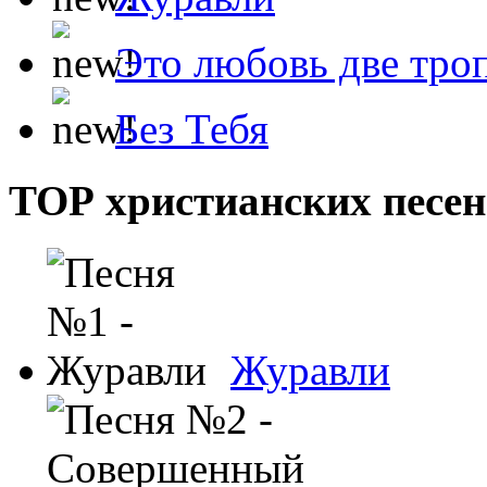
Это любовь две тро
Без Тебя
ТОР христианских песен
Журавли