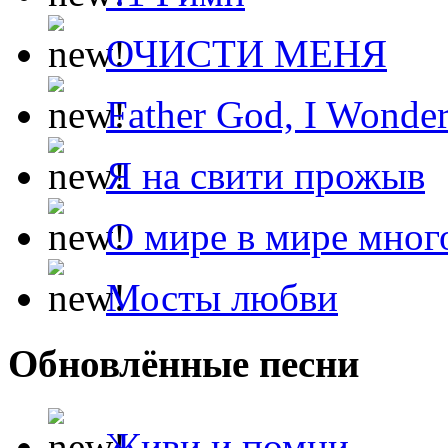
ОЧИСТИ МЕНЯ
Father God, I Wonde
Я на свити прожыв
О мире в мире мног
Мосты любви
Обновлённые песни
Живи и помни