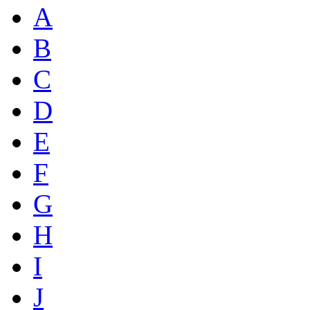
A
B
C
D
E
F
G
H
I
J