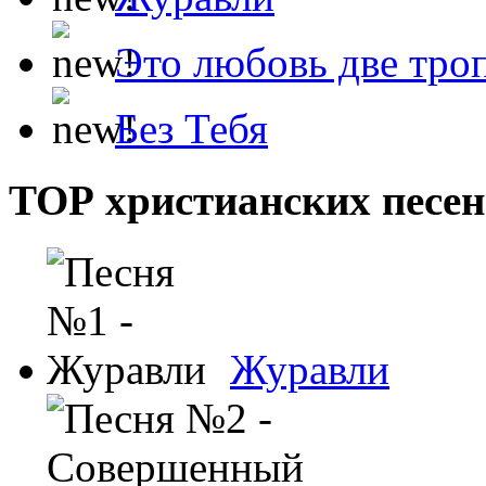
Это любовь две тро
Без Тебя
ТОР христианских песен
Журавли