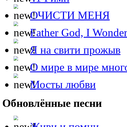
ОЧИСТИ МЕНЯ
Father God, I Wonde
Я на свити прожыв
О мире в мире мног
Мосты любви
Обновлённые песни
Живи и помни