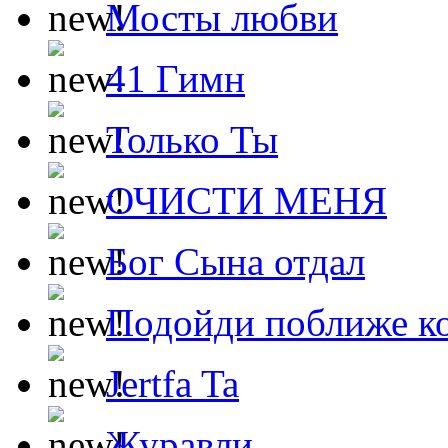
Мосты любви
41 Гимн
Только Ты
ОЧИСТИ МЕНЯ
Бог Сына отдал
Подойди поближе ко
Jertfa Ta
Журавли