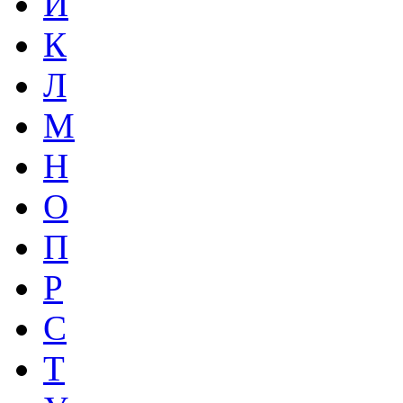
И
К
Л
М
Н
О
П
Р
С
Т