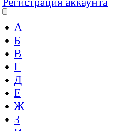
Регистрация аккаунта
А
Б
В
Г
Д
Е
Ж
З