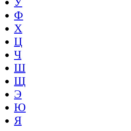
У
Ф
Х
Ц
Ч
Ш
Щ
Э
Ю
Я