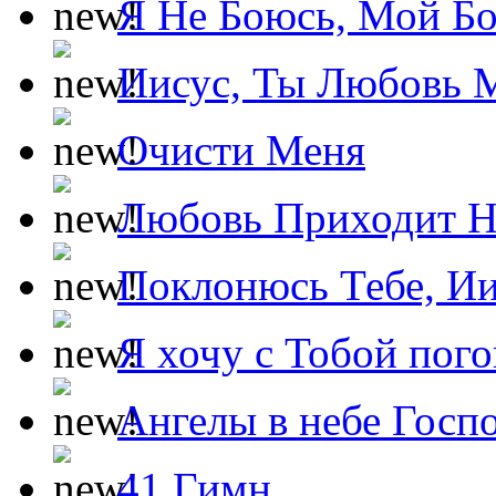
Я Не Боюсь, Мой Б
Иисус, Ты Любовь 
Очисти Меня
Любовь Приходит Н
Поклонюсь Тебе, Ии
Я хочу с Тобой пог
Ангелы в небе Госпо
41 Гимн