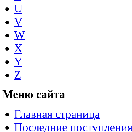
U
V
W
X
Y
Z
Меню сайта
Главная страница
Последние поступлени