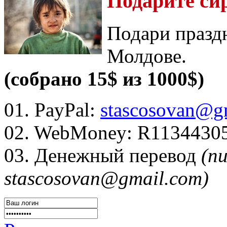
Подарите си
Подари празд
Молдове.
(собрано 15$ из 1000$)
01. PayPal:
stascosovan@g
02. WebMoney:
R1134430
03. Денежный перевод
(п
stascosovan@gmail.com)