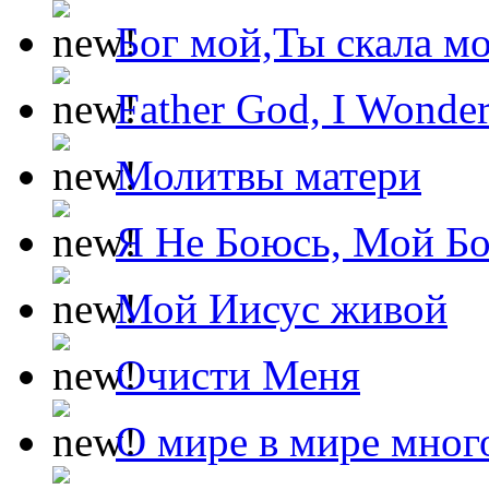
Бог мой,Ты скала м
Father God, I Wonde
Молитвы матери
Я Не Боюсь, Мой Б
Мой Иисус живой
Очисти Меня
О мире в мире мног