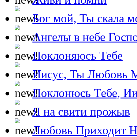
Бог мой, Ты скала м
Ангелы в небе Госпо
Поклоняюсь Тебе
Иисус, Ты Любовь 
Поклонюсь Тебе, Ии
Я на свити прожыв
Любовь Приходит Н