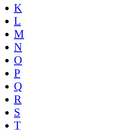
K
L
M
N
O
P
Q
R
S
T