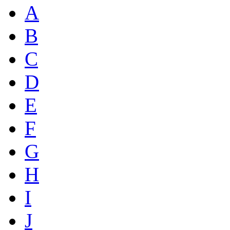
A
B
C
D
E
F
G
H
I
J