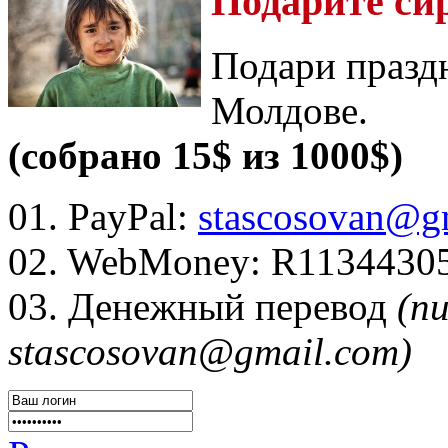
Подарите си
Подари празд
Молдове.
(собрано 15$ из 1000$)
01. PayPal:
stascosovan@g
02. WebMoney:
R1134430
03. Денежный перевод
(п
stascosovan@gmail.com)