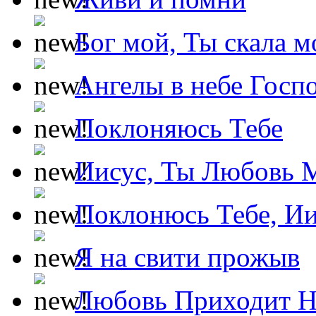
Бог мой, Ты скала м
Ангелы в небе Госпо
Поклоняюсь Тебе
Иисус, Ты Любовь 
Поклонюсь Тебе, Ии
Я на свити прожыв
Любовь Приходит Н