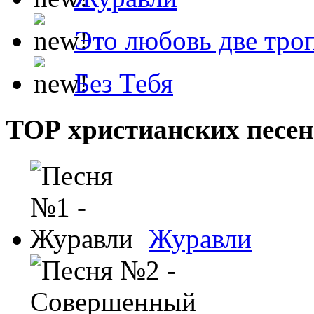
Это любовь две тро
Без Тебя
ТОР христианских песен
Журавли