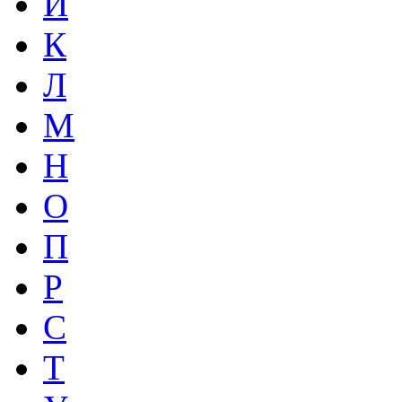
И
К
Л
М
Н
О
П
Р
С
Т