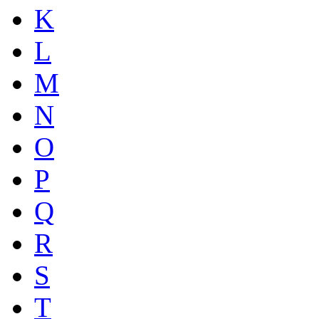
K
L
M
N
O
P
Q
R
S
T