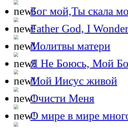
Бог мой,Ты скала м
Father God, I Wonde
Молитвы матери
Я Не Боюсь, Мой Б
Мой Иисус живой
Очисти Меня
О мире в мире мног