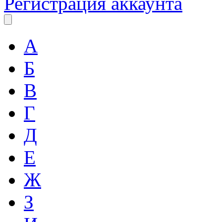
Регистрация аккаунта
А
Б
В
Г
Д
Е
Ж
З