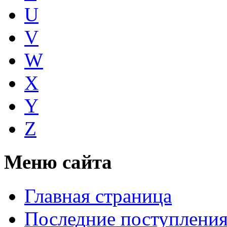
U
V
W
X
Y
Z
Меню сайта
Главная страница
Последние поступлени