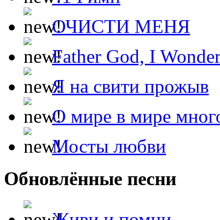
ОЧИСТИ МЕНЯ
Father God, I Wonde
Я на свити прожыв
О мире в мире мног
Мосты любви
Обновлённые песни
Живи и помни