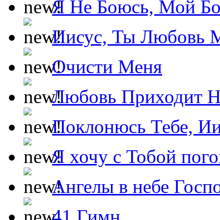
Я Не Боюсь, Мой Б
Иисус, Ты Любовь 
Очисти Меня
Любовь Приходит Н
Поклонюсь Тебе, Ии
Я хочу с Тобой пог
Ангелы в небе Госпо
41 Гимн