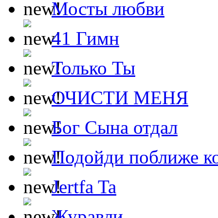
Мосты любви
41 Гимн
Только Ты
ОЧИСТИ МЕНЯ
Бог Сына отдал
Подойди поближе ко
Jertfa Ta
Журавли