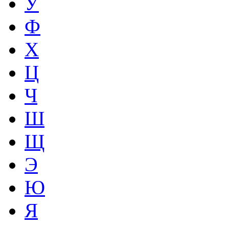
У
Ф
Х
Ц
Ч
Ш
Щ
Э
Ю
Я