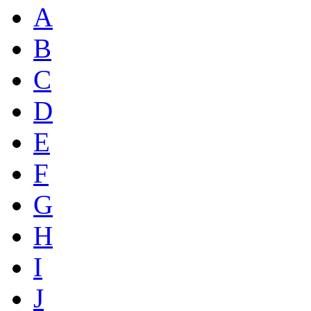
A
B
C
D
E
F
G
H
I
J