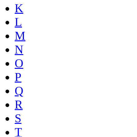
K
L
M
N
O
P
Q
R
S
T