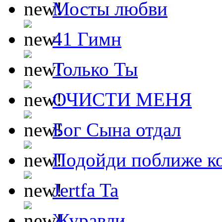
Мосты любви
41 Гимн
Только Ты
ОЧИСТИ МЕНЯ
Бог Сына отдал
Подойди поближе ко
Jertfa Ta
Журавли