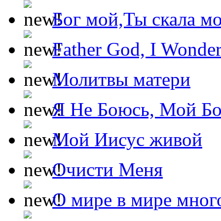
Бог мой,Ты скала м
Father God, I Wonde
Молитвы матери
Я Не Боюсь, Мой Б
Мой Иисус живой
Очисти Меня
О мире в мире мног