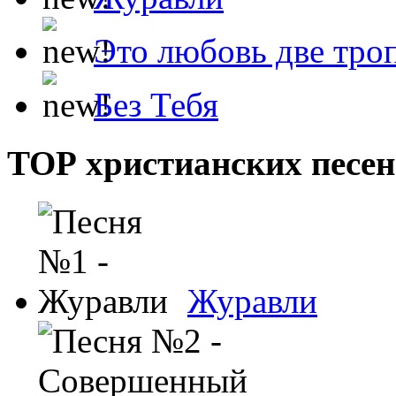
Это любовь две тро
Без Тебя
ТОР христианских песен
Журавли