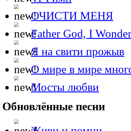
ОЧИСТИ МЕНЯ
Father God, I Wonde
Я на свити прожыв
О мире в мире мног
Мосты любви
Обновлённые песни
Живи и помни