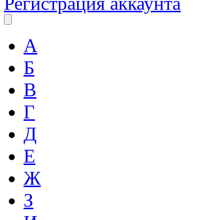
Регистрация аккаунта
А
Б
В
Г
Д
Е
Ж
З