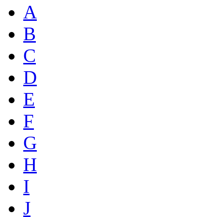
A
B
C
D
E
F
G
H
I
J