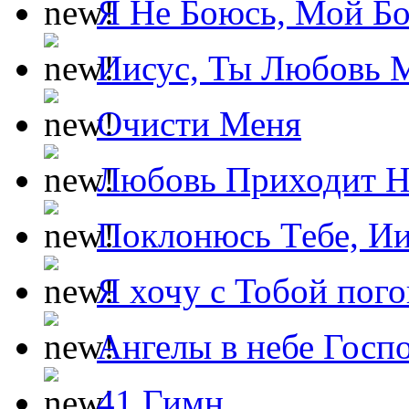
Я Не Боюсь, Мой Б
Иисус, Ты Любовь 
Очисти Меня
Любовь Приходит Н
Поклонюсь Тебе, Ии
Я хочу с Тобой пог
Ангелы в небе Госпо
41 Гимн