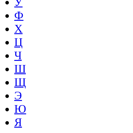
У
Ф
Х
Ц
Ч
Ш
Щ
Э
Ю
Я