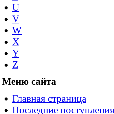
U
V
W
X
Y
Z
Меню сайта
Главная страница
Последние поступлени