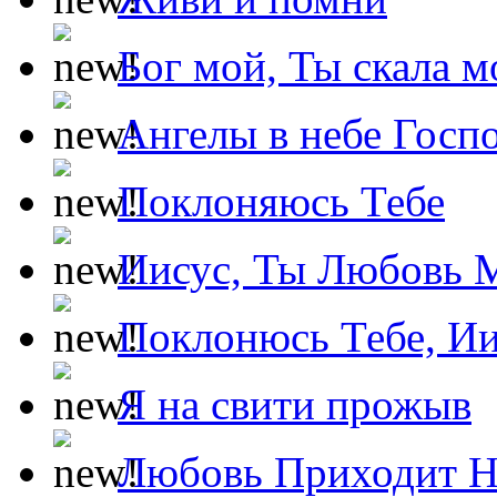
Бог мой, Ты скала м
Ангелы в небе Госпо
Поклоняюсь Тебе
Иисус, Ты Любовь 
Поклонюсь Тебе, Ии
Я на свити прожыв
Любовь Приходит Н