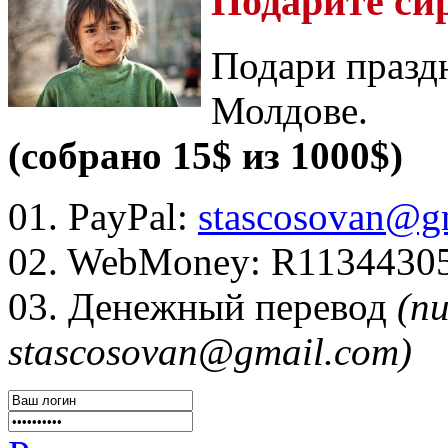
Подарите си
Подари празд
Молдове.
(собрано 15$ из 1000$)
01. PayPal:
stascosovan@g
02. WebMoney:
R1134430
03. Денежный перевод
(п
stascosovan@gmail.com)