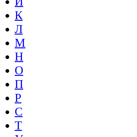
И
К
Л
М
Н
О
П
Р
С
Т