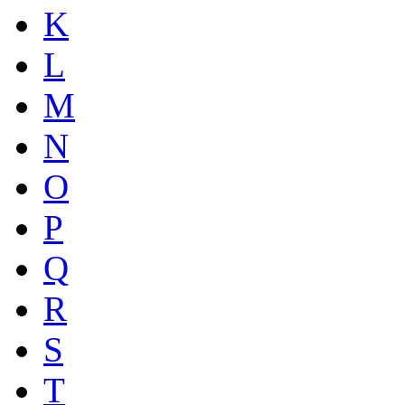
K
L
M
N
O
P
Q
R
S
T