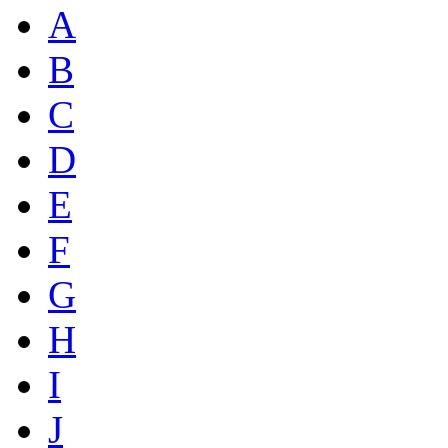
A
B
C
D
E
F
G
H
I
J