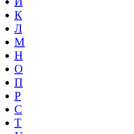
И
К
Л
М
Н
О
П
Р
С
Т