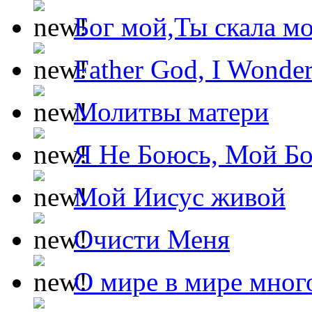
Бог мой,Ты скала м
Father God, I Wonde
Молитвы матери
Я Не Боюсь, Мой Б
Мой Иисус живой
Очисти Меня
О мире в мире мног