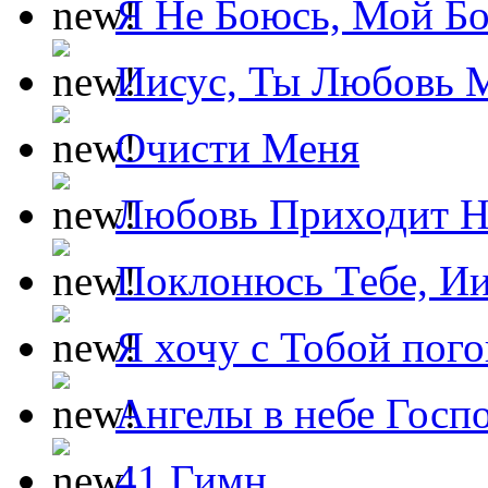
Я Не Боюсь, Мой Б
Иисус, Ты Любовь 
Очисти Меня
Любовь Приходит Н
Поклонюсь Тебе, Ии
Я хочу с Тобой пог
Ангелы в небе Госпо
41 Гимн