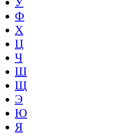
У
Ф
Х
Ц
Ч
Ш
Щ
Э
Ю
Я