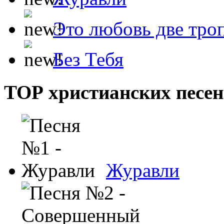
Это любовь две тро
Без Тебя
ТОР христианских песен
Журавли