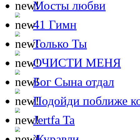
Мосты любви
41 Гимн
Только Ты
ОЧИСТИ МЕНЯ
Бог Сына отдал
Подойди поближе ко
Jertfa Ta
Журавли