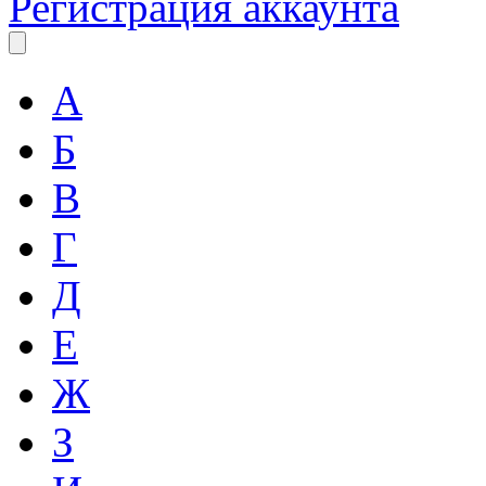
Регистрация аккаунта
А
Б
В
Г
Д
Е
Ж
З