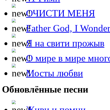
ОЧИСТИ МЕНЯ
Father God, I Wonde
Я на свити прожыв
О мире в мире мног
Мосты любви
Обновлённые песни
Живи и помни