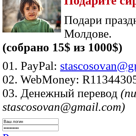
Подарите си
Подари празд
Молдове.
(собрано 15$ из 1000$)
01. PayPal:
stascosovan@g
02. WebMoney:
R1134430
03. Денежный перевод
(п
stascosovan@gmail.com)