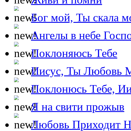
Бог мой, Ты скала м
Ангелы в небе Госпо
Поклоняюсь Тебе
Иисус, Ты Любовь 
Поклонюсь Тебе, Ии
Я на свити прожыв
Любовь Приходит Н