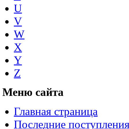
U
V
W
X
Y
Z
Меню сайта
Главная страница
Последние поступлени