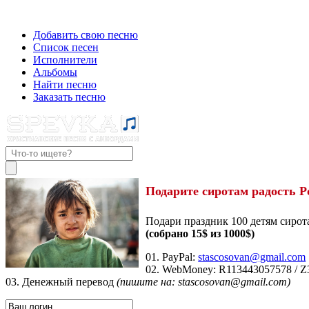
Добавить свою песню
Список песен
Исполнители
Альбомы
Найти песню
Заказать песню
Подарите сиротам радость Р
Подари праздник 100 детям сирот
(собрано 15$ из 1000$)
01. PayPal:
stascosovan@gmail.com
02. WebMoney:
R113443057578
/
Z
03. Денежный перевод
(пишите на: stascosovan@gmail.com)