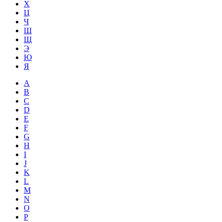
Х
Ц
Ч
Ш
Щ
Э
Ю
Я
A
B
C
D
E
F
G
H
I
J
K
L
M
N
O
P