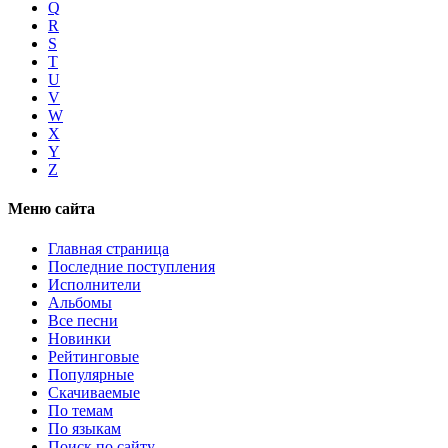
Q
R
S
T
U
V
W
X
Y
Z
Меню сайта
Главная страница
Последние поступления
Исполнители
Альбомы
Все песни
Новинки
Рейтинговые
Популярные
Скачиваемые
По темам
По языкам
Поиск по сайту