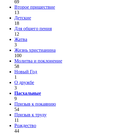
69
Второе пришествие
13
Детские
18
Для общего пения
12
Жатва
3
Жизнь христианина
100
Молитва и поклонение
58
Новый Год
1
О дружбе
3
Пасхальные
9
Призыв к покаянию
54
Призыв к труду
11
Рождество
44