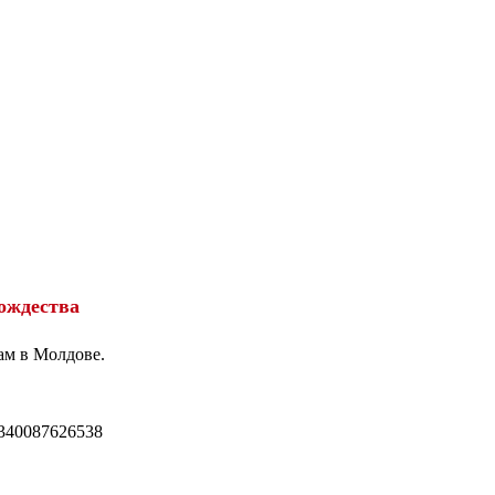
ождества
ам в Молдове.
340087626538