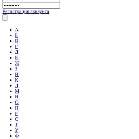
Регистрация аккаунта
А
Б
В
Г
Д
Е
Ж
З
И
К
Л
М
Н
О
П
Р
С
Т
У
Ф