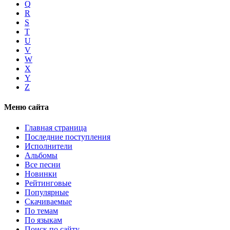
Q
R
S
T
U
V
W
X
Y
Z
Меню сайта
Главная страница
Последние поступления
Исполнители
Альбомы
Все песни
Новинки
Рейтинговые
Популярные
Скачиваемые
По темам
По языкам
Поиск по сайту