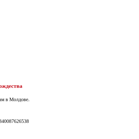
ождества
ам в Молдове.
340087626538