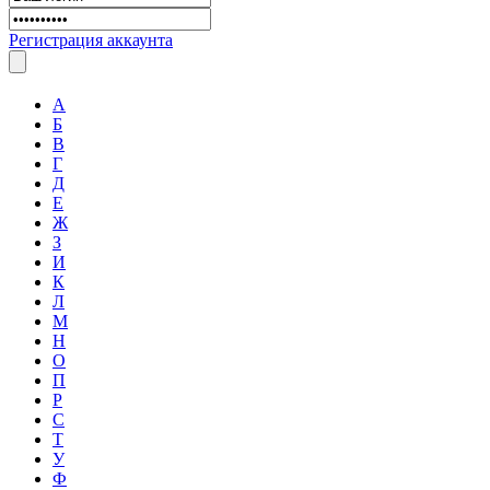
Регистрация аккаунта
А
Б
В
Г
Д
Е
Ж
З
И
К
Л
М
Н
О
П
Р
С
Т
У
Ф