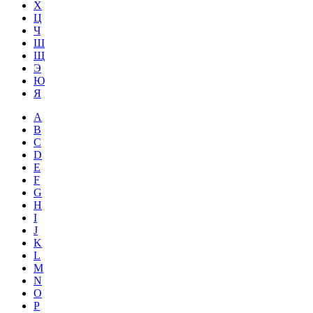
Х
Ц
Ч
Ш
Щ
Э
Ю
Я
A
B
C
D
E
F
G
H
I
J
K
L
M
N
O
P