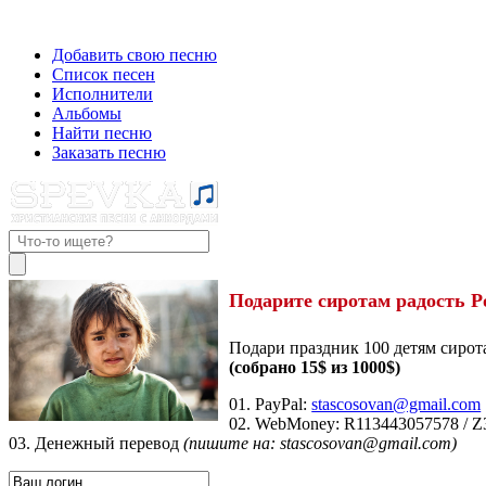
Добавить свою песню
Список песен
Исполнители
Альбомы
Найти песню
Заказать песню
Подарите сиротам радость Р
Подари праздник 100 детям сирот
(собрано 15$ из 1000$)
01. PayPal:
stascosovan@gmail.com
02. WebMoney:
R113443057578
/
Z
03. Денежный перевод
(пишите на: stascosovan@gmail.com)