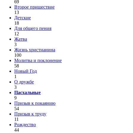
69
Второе пришествие
13
Детские
18
Для общего пения
12
Жатва
3
Жизнь христианина
100
Молитва и поклонение
58
Новый Год
1
О дружбе
3
Пасхальные
9
Призыв к покаянию
54
Призыв к труду
11
Рождество
44