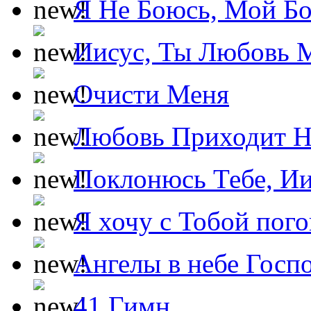
Я Не Боюсь, Мой Б
Иисус, Ты Любовь 
Очисти Меня
Любовь Приходит Н
Поклонюсь Тебе, Ии
Я хочу с Тобой пог
Ангелы в небе Госпо
41 Гимн