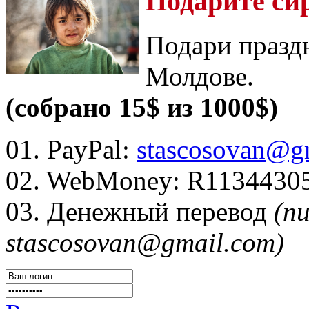
Подарите си
Подари празд
Молдове.
(собрано 15$ из 1000$)
01. PayPal:
stascosovan@g
02. WebMoney:
R1134430
03. Денежный перевод
(п
stascosovan@gmail.com)