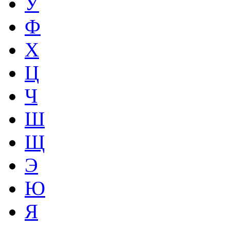
У
Ф
Х
Ц
Ч
Ш
Щ
Э
Ю
Я