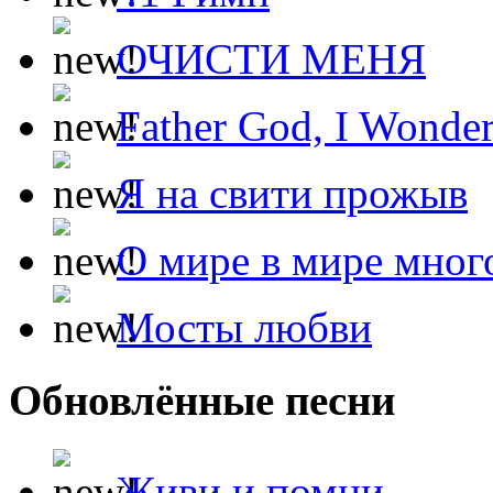
ОЧИСТИ МЕНЯ
Father God, I Wonde
Я на свити прожыв
О мире в мире мног
Мосты любви
Обновлённые песни
Живи и помни