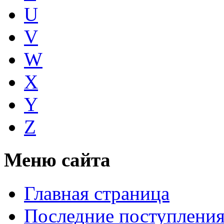
U
V
W
X
Y
Z
Меню сайта
Главная страница
Последние поступлени