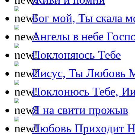
Бог мой, Ты скала м
Ангелы в небе Госпо
Поклоняюсь Тебе
Иисус, Ты Любовь 
Поклонюсь Тебе, Ии
Я на свити прожыв
Любовь Приходит Н