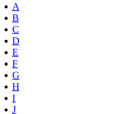
A
B
C
D
E
F
G
H
I
J