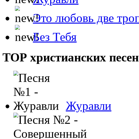
Это любовь две тро
Без Тебя
ТОР христианских песен
Журавли