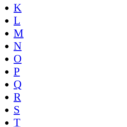
K
L
M
N
O
P
Q
R
S
T