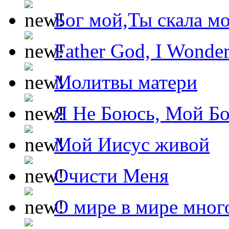
Бог мой,Ты скала м
Father God, I Wonde
Молитвы матери
Я Не Боюсь, Мой Б
Мой Иисус живой
Очисти Меня
О мире в мире мног