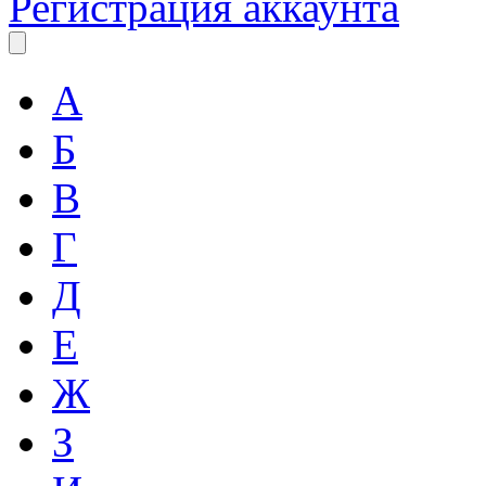
Регистрация аккаунта
А
Б
В
Г
Д
Е
Ж
З