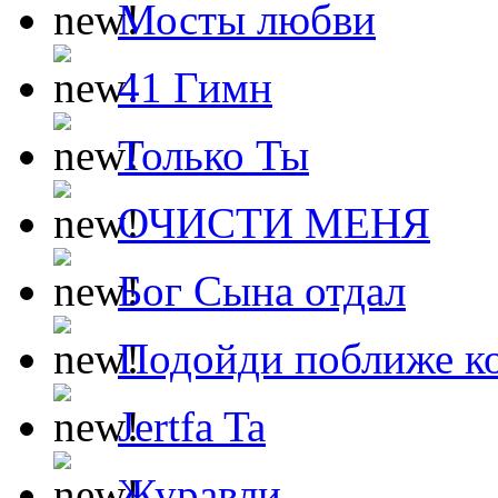
Мосты любви
41 Гимн
Только Ты
ОЧИСТИ МЕНЯ
Бог Сына отдал
Подойди поближе ко
Jertfa Ta
Журавли