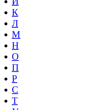
И
К
Л
М
Н
О
П
Р
С
Т