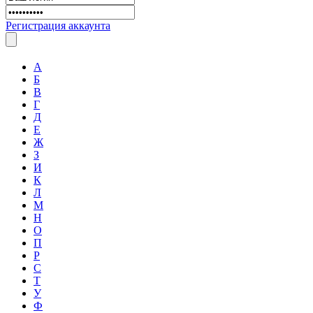
Регистрация аккаунта
А
Б
В
Г
Д
Е
Ж
З
И
К
Л
М
Н
О
П
Р
С
Т
У
Ф