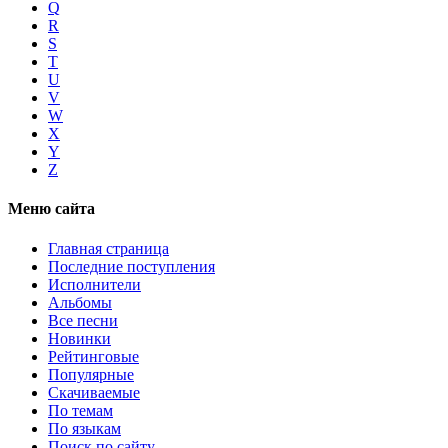
Q
R
S
T
U
V
W
X
Y
Z
Меню сайта
Главная страница
Последние поступления
Исполнители
Альбомы
Все песни
Новинки
Рейтинговые
Популярные
Скачиваемые
По темам
По языкам
Поиск по сайту