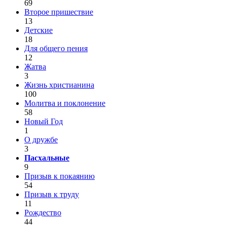
69
Второе пришествие
13
Детские
18
Для общего пения
12
Жатва
3
Жизнь христианина
100
Молитва и поклонение
58
Новый Год
1
О дружбе
3
Пасхальные
9
Призыв к покаянию
54
Призыв к труду
11
Рождество
44