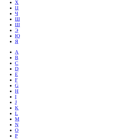
Х
Ц
Ч
Ш
Щ
Э
Ю
Я
A
B
C
D
E
F
G
H
I
J
K
L
M
N
O
P