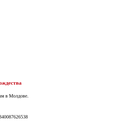
ождества
ам в Молдове.
340087626538