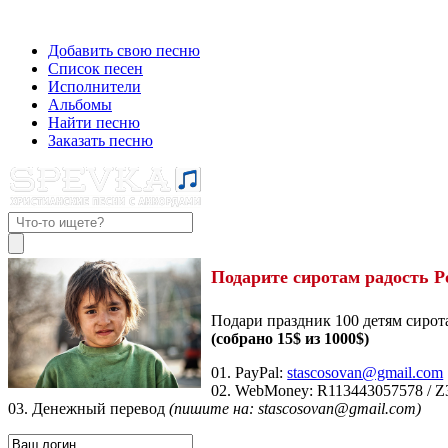
Добавить свою песню
Список песен
Исполнители
Альбомы
Найти песню
Заказать песню
Подарите сиротам радость Р
Подари праздник 100 детям сирот
(собрано 15$ из 1000$)
01. PayPal:
stascosovan@gmail.com
02. WebMoney:
R113443057578
/
Z
03. Денежный перевод
(пишите на: stascosovan@gmail.com)